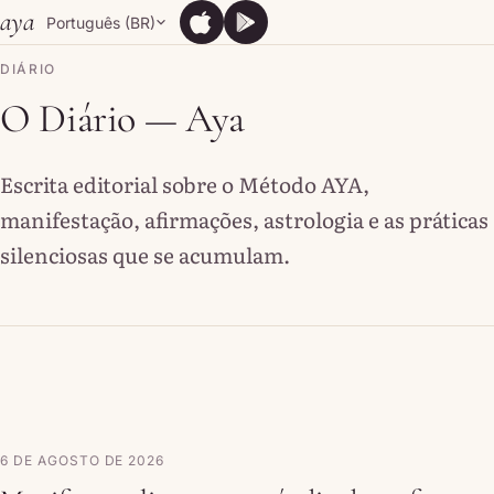
Skip to content
aya
Português (BR)
App Store
Google Play
App Store
Google Play
DIÁRIO
O Diário — Aya
Escrita editorial sobre o Método AYA,
manifestação, afirmações, astrologia e as práticas
silenciosas que se acumulam.
6 DE AGOSTO DE 2026