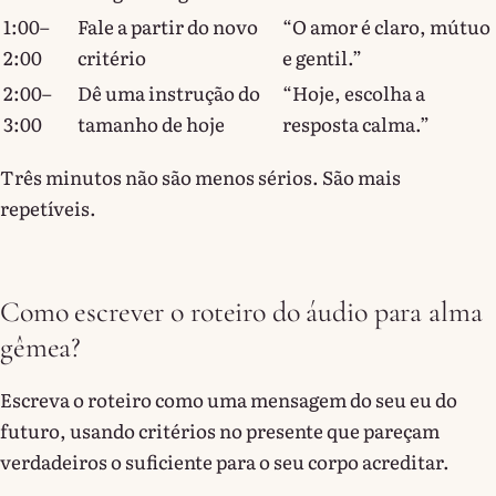
1:00–
Fale a partir do novo
“O amor é claro, mútuo
2:00
critério
e gentil.”
2:00–
Dê uma instrução do
“Hoje, escolha a
3:00
tamanho de hoje
resposta calma.”
Três minutos não são menos sérios. São mais
repetíveis.
Como escrever o roteiro do áudio para alma
gêmea?
Escreva o roteiro como uma mensagem do seu eu do
futuro, usando critérios no presente que pareçam
verdadeiros o suficiente para o seu corpo acreditar.