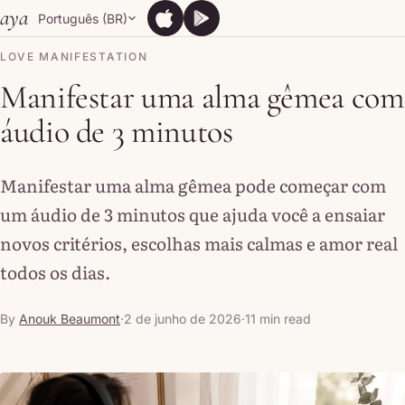
Skip to content
aya
Português (BR)
App Store
Google Play
App Store
Google Play
LOVE MANIFESTATION
Manifestar uma alma gêmea com
áudio de 3 minutos
Manifestar uma alma gêmea pode começar com
um áudio de 3 minutos que ajuda você a ensaiar
novos critérios, escolhas mais calmas e amor real
todos os dias.
By
Anouk Beaumont
·
2 de junho de 2026
·
11 min read