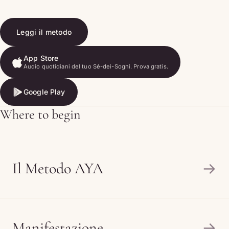
Leggi il metodo
App Store
Audio quotidiani del tuo Sé-dei-Sogni. Prova gratis.
App Store
Google Play
Google Play
Where to begin
Il Metodo AYA
→
Manifestazione
→