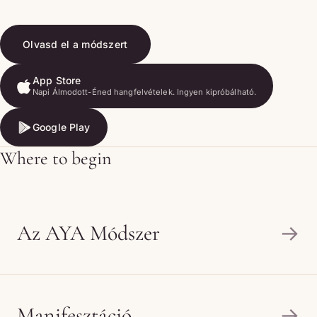
Olvasd el a módszert
App Store
Napi Álmodott-Éned hangfelvételek. Ingyen kipróbálható.
App Store
Google Play
Google Play
Where to begin
Az AYA Módszer
→
Manifesztáció
→