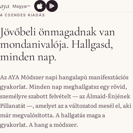
Skip to content
aya
Magyar
App Store
Google Play
App Store
Google Play
A CSENDES KIADÁS
Jövőbeli önmagadnak van
mondanivalója. Hallgasd,
minden nap.
Az AYA Módszer napi hangalapú manifesztációs
gyakorlat. Minden nap meghallgatsz egy rövid,
személyre szabott felvételt — az Álmaid-Énjének
Pillanatát —, amelyet az a változatod mesél el, aki
már megvalósította. A hallgatás maga a
gyakorlat. A hang a módszer.