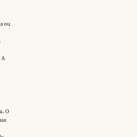
as ou
a
 A
a. O
mas
de