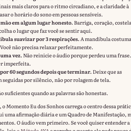
inais mais claros para o ritmo circadiano, e a claridade à
asar o horário do sono em pessoas sensíveis.
mão em algum lugar honesto.
Barriga, coração, costel
colha o lugar que faz você se sentir aqui.
bula suavizar por 3 respirações.
A mandíbula costum
 Você não precisa relaxar perfeitamente.
 uma vez.
Não reinicie o áudio porque perdeu uma frase.
er imperfeita.
 por 60 segundos depois que terminar.
Deixe que as
 seguidas por silêncio, não por rolagem de tela.
o suficientes quando as palavras são honestas.
a, o Momento Eu dos Sonhos carrega o centro dessa prátic
ui uma afirmação diária e um Quadro de Manifestação, 
entos. O áudio vem primeiro. Se você quiser entender a
la, leia
o Método AYA
e perceba o quanto ele pede pouco 