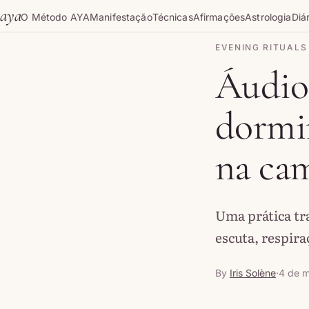
Skip to content
aya
O Método AYA
Manifestação
Técnicas
Afirmações
Astrologia
Diár
EVENING RITUALS
Áudio
dormir
na ca
Uma prática tr
escuta, respira
By
Iris Solène
·
4 de 