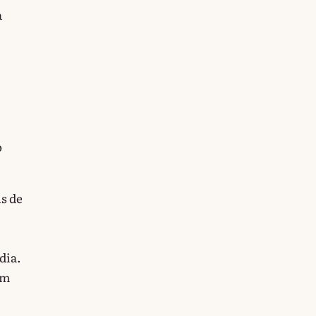
à
o
s de
dia.
em