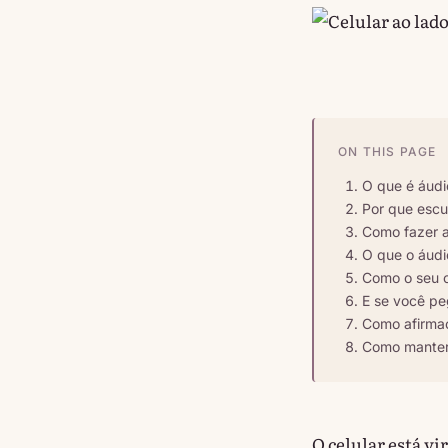
ON THIS PAGE
O que é áudi
Por que escu
Como fazer a
O que o áudi
Como o seu c
E se você pe
Como afirmaç
Como manter
O celular está vi