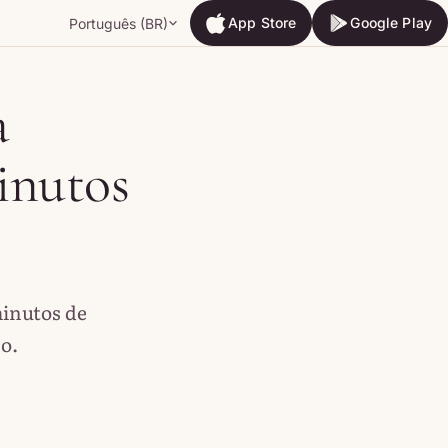
App Store
Google Play
Português (BR)
App Store
Google Play
a
inutos
minutos de
so.