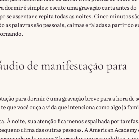
a dormir é simples: escute uma gravação curta antes do
po se assentar e repita todas as noites. Cinco minutos sã
o as palavras são pessoais, calmas e faladas a partir do e
 tornando.
áudio de manifestação para
tação para dormir é uma gravação breve para a hora de s
te que você ouça a vida que intenciona como algo já fami
a. À noite, sua atenção fica menos espalhada por tarefas
 pequeno clima das outras pessoas. A American Academy 
ecomenda pelo menos 7 horas de sono para adultos, e mu