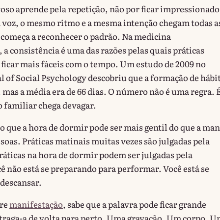
oso aprende pela repetição, não por ficar impressionado
voz, o mesmo ritmo e a mesma intenção chegam todas a
o começa a reconhecer o padrão. Na medicina
a consistência é uma das razões pelas quais práticas
icar mais fáceis com o tempo. Um estudo de 2009 no
 of Social Psychology descobriu que a formação de hábi
, mas a média era de 66 dias. O número não é uma regra.
o familiar chega devagar.
o que a hora de dormir pode ser mais gentil do que a ma
soas. Práticas matinais muitas vezes são julgadas pela
ráticas na hora de dormir podem ser julgadas pela
ê não está se preparando para performar. Você está se
descansar.
bre
manifestação
, sabe que a palavra pode ficar grande
 traga-a de volta para perto. Uma gravação. Um corpo. 