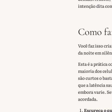
intenção dita co
Como faz
Você faz isso cr
da noite em silên
Esta é a prática
maioria dos celu
são curtos o bas
que a latência sa
embora varie. Se
acordada.
Escureça o q