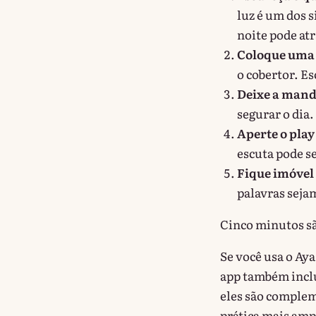
luz é um dos s
noite pode atr
Coloque uma 
o cobertor. Es
Deixe a mandí
segurar o dia.
Aperte o play
escuta pode s
Fique imóvel
palavras sejam
Cinco minutos sã
Se você usa o Ay
app também incl
eles são complem
prática mais amp