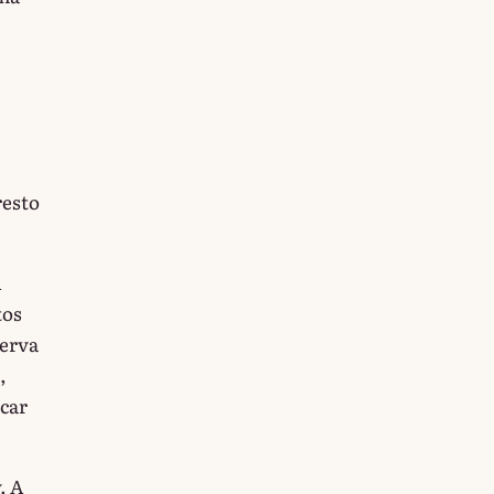
resto
A
tos
serva
,
icar
. A