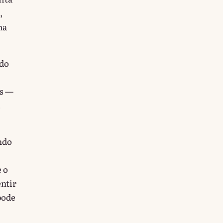
,
ma
odo
os —
.
ndo
 o
ntir
pode