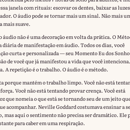
essa janela com rituais: escovar os dentes, baixar as luzes
tador. O áudio pode se tornar mais um sinal. Não mais u
a mais suave.
 o áudio não é uma decoração em volta da prática. O Mét
a diária de manifestação em áudio. Todos os dias, você
ação curta e personalizada — seu Momento Eu dos Sonh
são de você que já manifestou a vida que você intenciona
ca. A repetição é o trabalho. O áudio é o método.
ta porque mantém o trabalho limpo. Você não está tenta
força. Você não está tentando provar crença. Você está
z que nomeia o que está se tornando seu de um jeito que
ue acompanhar. Neville Goddard costumava ensinar a se
o, mas aqui o sentimento não precisa ser dramático. Ele 
stante para caber em uma respiração.