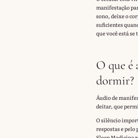
manifestação par
sono, deixe o cor
suficientes quand
que você está se
O que é 
dormir?
Áudio de manifes
deitar, que permi
O silêncio import
respostas e pelo
Sleep Medicine r