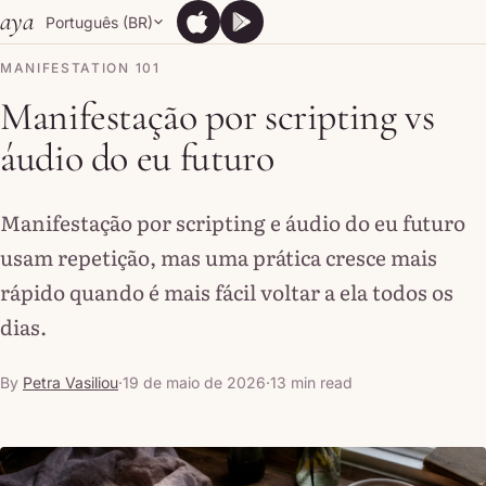
Skip to content
aya
Português (BR)
App Store
Google Play
App Store
Google Play
MANIFESTATION 101
Manifestação por scripting vs
áudio do eu futuro
Manifestação por scripting e áudio do eu futuro
usam repetição, mas uma prática cresce mais
rápido quando é mais fácil voltar a ela todos os
dias.
By
Petra Vasiliou
·
19 de maio de 2026
·
13 min read