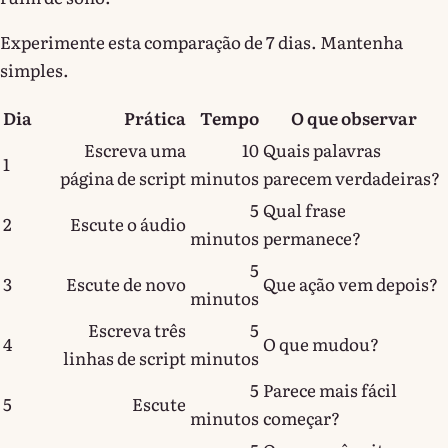
Experimente esta comparação de 7 dias. Mantenha
simples.
Dia
Prática
Tempo
O que observar
Escreva uma
10
Quais palavras
1
página de script
minutos
parecem verdadeiras?
5
Qual frase
2
Escute o áudio
minutos
permanece?
5
3
Escute de novo
Que ação vem depois?
minutos
Escreva três
5
4
O que mudou?
linhas de script
minutos
5
Parece mais fácil
5
Escute
minutos
começar?