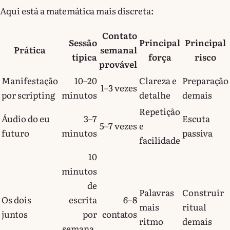
Aqui está a matemática mais discreta:
Contato
Sessão
Principal
Principal
Prática
semanal
típica
força
risco
provável
Manifestação
10–20
Clareza e
Preparação
1–3 vezes
por scripting
minutos
detalhe
demais
Repetição
Áudio do eu
3–7
Escuta
5–7 vezes
e
futuro
minutos
passiva
facilidade
10
minutos
de
Palavras
Construir
Os dois
escrita
6–8
mais
ritual
juntos
por
contatos
ritmo
demais
semana,