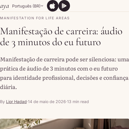
Skip to content
aya
Português (BR)
App Store
Google Play
App Store
Google Play
MANIFESTATION FOR LIFE AREAS
Manifestação de carreira: áudio
de 3 minutos do eu futuro
Manifestação de carreira pode ser silenciosa: uma
prática de áudio de 3 minutos com o eu futuro
para identidade profissional, decisões e confiança
diária.
By
Lior Hadad
·
14 de maio de 2026
·
13 min read