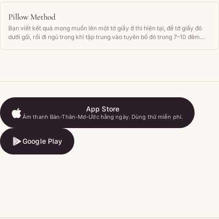
Pillow Method
Bạn viết kết quả mong muốn lên một tờ giấy ở thì hiện tại, để tờ giấy đó
dưới gối, rồi đi ngủ trong khi tập trung vào tuyên bố đó trong 7–10 đêm
liên tiếp.
App Store
Âm thanh Bản-Thân-Mơ-Ước hằng ngày. Dùng thử miễn phí.
App Store
Google Play
Google Play