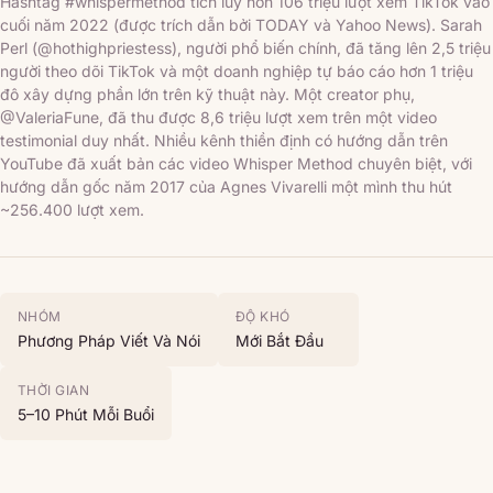
Hashtag #whispermethod tích lũy hơn 106 triệu lượt xem TikTok vào
cuối năm 2022 (được trích dẫn bởi TODAY và Yahoo News). Sarah
Perl (@hothighpriestess), người phổ biến chính, đã tăng lên 2,5 triệu
người theo dõi TikTok và một doanh nghiệp tự báo cáo hơn 1 triệu
đô xây dựng phần lớn trên kỹ thuật này. Một creator phụ,
@ValeriaFune, đã thu được 8,6 triệu lượt xem trên một video
testimonial duy nhất. Nhiều kênh thiền định có hướng dẫn trên
YouTube đã xuất bản các video Whisper Method chuyên biệt, với
hướng dẫn gốc năm 2017 của Agnes Vivarelli một mình thu hút
~256.400 lượt xem.
NHÓM
ĐỘ KHÓ
Phương Pháp Viết Và Nói
Mới Bắt Đầu
THỜI GIAN
5–10 Phút Mỗi Buổi