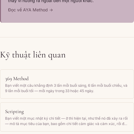
thay vì hướng ra ngoài đến một người khác.
Đọc về AYA Method →
Kỹ thuật liên quan
369 Method
Bạn viết một câu khẳng định 3 lần mỗi buổi sáng, 6 lần mỗi buổi chiều, và
9 lần mỗi buổi tối — mỗi ngày trong 33 hoặc 45 ngày.
Scripting
Bạn viết một mục nhật ký chi tiết — ở thì hiện tại, như thể nó đã xảy ra rồi
— mô tả mục tiêu của bạn, bao gồm chi tiết cảm giác và cảm xúc, rồi đọc
lại thường xuyên.