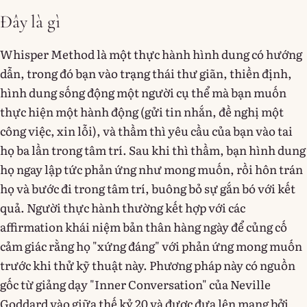
Đây là gì
Whisper Method là một thực hành hình dung có hướng
dẫn, trong đó bạn vào trạng thái thư giãn, thiền định,
hình dung sống động một người cụ thể mà bạn muốn
thực hiện một hành động (gửi tin nhắn, đề nghị một
công việc, xin lỗi), và thầm thì yêu cầu của bạn vào tai
họ ba lần trong tâm trí. Sau khi thì thầm, bạn hình dung
họ ngay lập tức phản ứng như mong muốn, rồi hôn trán
họ và bước đi trong tâm trí, buông bỏ sự gắn bó với kết
quả. Người thực hành thường kết hợp với các
affirmation khái niệm bản thân hàng ngày để củng cố
cảm giác rằng họ "xứng đáng" với phản ứng mong muốn
trước khi thử kỹ thuật này. Phương pháp này có nguồn
gốc từ giảng dạy "Inner Conversation" của Neville
Goddard vào giữa thế kỷ 20 và được đưa lên mạng bởi