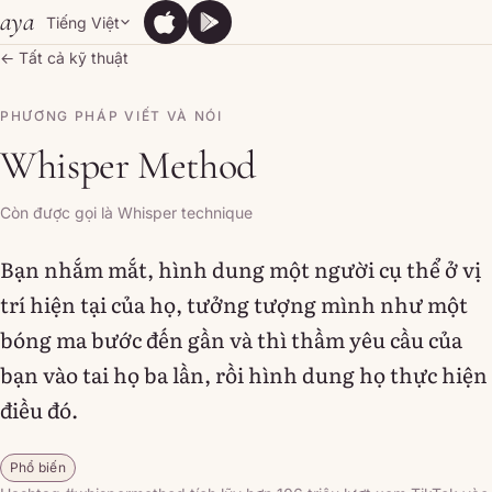
Skip to content
aya
Tiếng Việt
App Store
Google Play
App Store
Google Play
← Tất cả kỹ thuật
PHƯƠNG PHÁP VIẾT VÀ NÓI
Whisper Method
Còn được gọi là Whisper technique
Bạn nhắm mắt, hình dung một người cụ thể ở vị
trí hiện tại của họ, tưởng tượng mình như một
bóng ma bước đến gần và thì thầm yêu cầu của
bạn vào tai họ ba lần, rồi hình dung họ thực hiện
điều đó.
Phổ biến