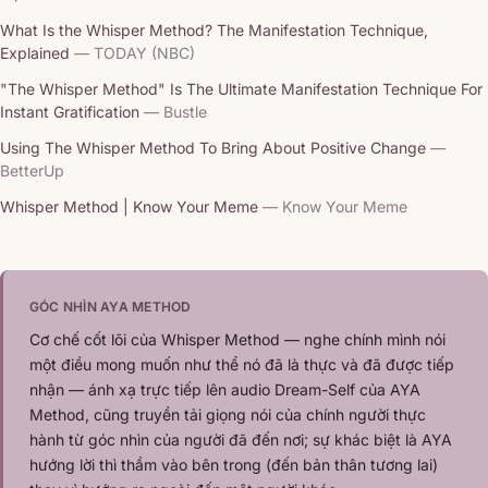
What Is the Whisper Method? The Manifestation Technique,
Explained
— TODAY (NBC)
"The Whisper Method" Is The Ultimate Manifestation Technique For
Instant Gratification
— Bustle
Using The Whisper Method To Bring About Positive Change
—
BetterUp
Whisper Method | Know Your Meme
— Know Your Meme
GÓC NHÌN AYA METHOD
Cơ chế cốt lõi của Whisper Method — nghe chính mình nói
một điều mong muốn như thể nó đã là thực và đã được tiếp
nhận — ánh xạ trực tiếp lên audio Dream-Self của AYA
Method, cũng truyền tải giọng nói của chính người thực
hành từ góc nhìn của người đã đến nơi; sự khác biệt là AYA
hướng lời thì thầm vào bên trong (đến bản thân tương lai)