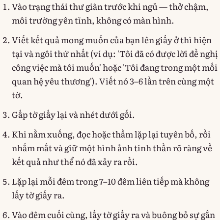
Vào trạng thái thư giãn trước khi ngủ — thở chậm,
môi trường yên tĩnh, không có màn hình.
Viết kết quả mong muốn của bạn lên giấy ở thì hiện
tại và ngôi thứ nhất (ví dụ: 'Tôi đã có được lời đề nghị
công việc mà tôi muốn' hoặc 'Tôi đang trong một mối
quan hệ yêu thương'). Viết nó 3–6 lần trên cùng một
tờ.
Gấp tờ giấy lại và nhét dưới gối.
Khi nằm xuống, đọc hoặc thầm lặp lại tuyên bố, rồi
nhắm mắt và giữ một hình ảnh tinh thần rõ ràng về
kết quả như thể nó đã xảy ra rồi.
Lặp lại mỗi đêm trong 7–10 đêm liên tiếp mà không
lấy tờ giấy ra.
Vào đêm cuối cùng, lấy tờ giấy ra và buông bỏ sự gắn