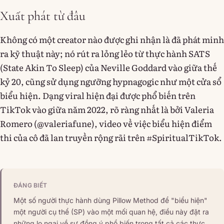
Xuất phát từ đâu
Không có một creator nào được ghi nhận là đã phát minh
ra kỹ thuật này; nó rút ra lỏng lẻo từ thực hành SATS
(State Akin To Sleep) của Neville Goddard vào giữa thế
kỷ 20, cũng sử dụng ngưỡng hypnagogic như một cửa sổ
biểu hiện. Dạng viral hiện đại được phổ biến trên
TikTok vào giữa năm 2022, rõ ràng nhất là bởi Valeria
Romero (@valeriafune), video về việc biểu hiện điểm
thi của cô đã lan truyền rộng rãi trên #SpiritualTikTok.
ĐÁNG BIẾT
Một số người thực hành dùng Pillow Method để "biểu hiện"
một người cụ thể (SP) vào một mối quan hệ, điều này đặt ra
những lo ngại về sự đồng ý phổ biến trong tất cả các thực