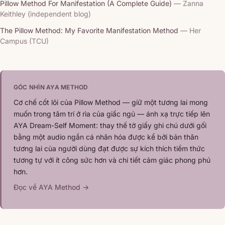
Pillow Method For Manifestation (A Complete Guide)
— Zanna
Keithley (independent blog)
The Pillow Method: My Favorite Manifestation Method
— Her
Campus (TCU)
GÓC NHÌN AYA METHOD
Cơ chế cốt lõi của Pillow Method — giữ một tương lai mong
muốn trong tâm trí ở rìa của giấc ngủ — ánh xạ trực tiếp lên
AYA Dream-Self Moment: thay thế tờ giấy ghi chú dưới gối
bằng một audio ngắn cá nhân hóa được kể bởi bản thân
tương lai của người dùng đạt được sự kích thích tiềm thức
tương tự với ít công sức hơn và chi tiết cảm giác phong phú
hơn.
Đọc về AYA Method →