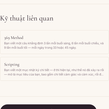
Kỹ thuật liên quan
369 Method
Bạn viết một câu khẳng định 3 lần mỗi buổi sáng, 6 lần mỗi buổi chiều, và
9 lần mỗi buổi tối — mỗi ngày trong 33 hoặc 45 ngày.
Scripting
Bạn viết một mục nhật ký chi tiết — ở thì hiện tại, như thể nó đã xảy ra rồi
— mô tả mục tiêu của bạn, bao gồm chi tiết cảm giác và cảm xúc, rồi đọc
lại thường xuyên.