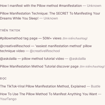
How I manifest with the Pillow method #manifestation
— Unknown
Pillow Manifestation Technique: The SECRET To Manifesting Your
Dreams While You Sleep!
— Unknown
TRÊN TIKTOK
#pillowmethod tag page — 50M+ views
(tìm kiếm/hashtag)
@creativelifeschool — 'easiest manifestation method' pillow
technique video
— @creativelifeschool
@askdalila — pillow method tutorial video
— @askdalila
Pillow Manifestation Method Tutorial discover page
(tìm kiếm/hashtag)
ĐỌC
The TikTok-Viral Pillow Manifestation Method, Explained
— Bustle
How To Use The Pillow Method To Manifest Anything You Want
—
YourTango