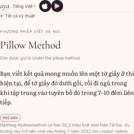
Skip to content
aya
Tiếng Việt
App Store
Google Play
App Store
Google Play
← Tất cả kỹ thuật
PHƯƠNG PHÁP VIẾT VÀ NÓI
Pillow Method
Còn được gọi là Under the pillow method
Bạn viết kết quả mong muốn lên một tờ giấy ở thì
hiện tại, để tờ giấy đó dưới gối, rồi đi ngủ trong
khi tập trung vào tuyên bố đó trong 7–10 đêm liên
tiếp.
Phổ biến
Hashtag #pillowmethod có hơn 50,3 triệu lượt xem trên TikTok. Xu
hướng này trở nên viral vào tháng 7 năm 2022 khi creator Valeria