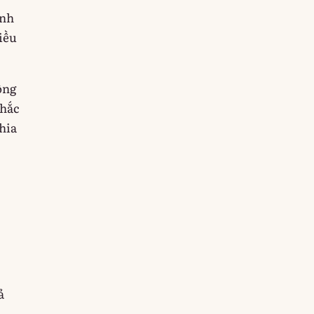
ịnh
điều
ông
khắc
hia
ả