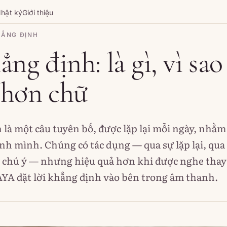
hật ký
Giới thiệu
HẲNG ĐỊNH
ẳng định: là gì, vì sa
 hơn chữ
 là một câu tuyên bố, được lặp lại mỗi ngày, nhằm 
ính mình. Chúng có tác dụng — qua sự lặp lại, qua
ự chú ý — nhưng hiệu quả hơn khi được nghe thay 
YA đặt lời khẳng định vào bên trong âm thanh.