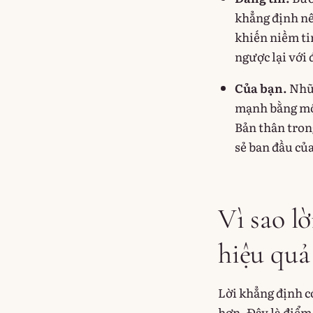
khẳng định nê
khiến niềm tin
ngược lại với
Của bạn.
Nhữn
mạnh bằng một
Bản thân tro
sẻ ban đầu của
Vì sao l
hiệu quả
Lời khẳng định c
hơn. Đây là điểm