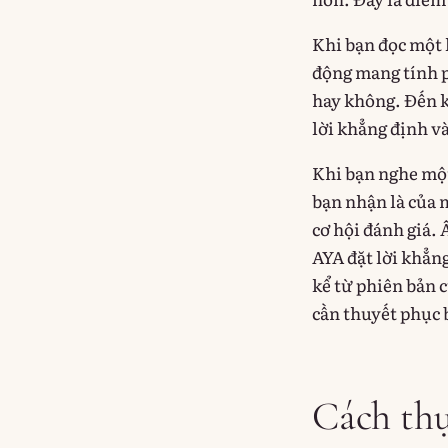
Khi bạn đọc một l
động mang tính ph
hay không. Đến k
lời khẳng định v
Khi bạn nghe một
bạn nhận là của m
cơ hội đánh giá.
AYA đặt lời khẳn
kể từ phiên bản 
cần thuyết phục b
Cách thự