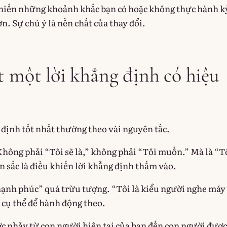
khiến những khoảnh khắc bạn có hoặc không thực hành k
ơn. Sự chú ý là nền chất của thay đổi.
t một lời khẳng định có hiệu
định tốt nhất thường theo vài nguyên tắc.
hông phải “Tôi sẽ là,” không phải “Tôi muốn.” Mà là “T
ản sắc là điều khiến lời khẳng định thấm vào.
ạnh phúc” quá trừu tượng. “Tôi là kiểu người nghe máy
 cụ thể để hành động theo.
c nhảy từ con người hiện tại của bạn đến con người được