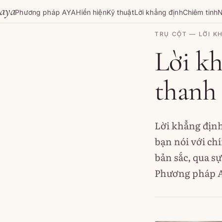
Skip to content
aya
Phương pháp AYA
Hiển hiện
Kỹ thuật
Lời khẳng định
Chiêm tinh
N
TRỤ CỘT — LỜI K
Lời kh
thanh
Lời khẳng định
bạn nói với ch
bản sắc, qua s
Phương pháp A