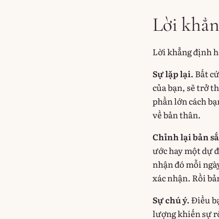
Lời khẳn
Lời khẳng định h
Sự lặp lại.
Bất cứ
của bạn, sẽ trở t
phần lớn cách bạ
về bản thân.
Chỉnh lại bản sắ
ước hay một dự đo
nhận đó mỗi ngày
xác nhận. Rồi bản
Sự chú ý.
Điều bạ
lượng khiến sự r