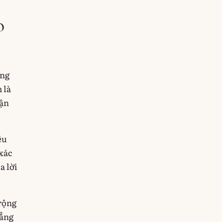
o
ọng
 là
hận
ều
 xác
a lời
 rộng
hẳng