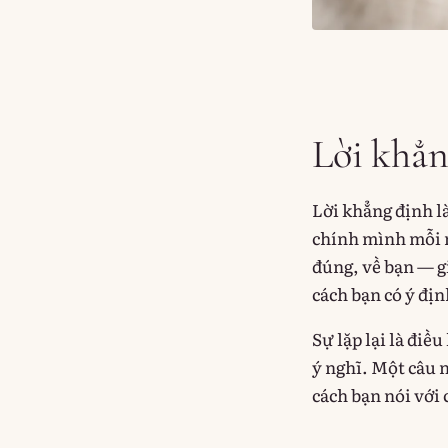
Lời khẳn
Lời khẳng định là
chính mình mỗi n
đúng, về bạn — gi
cách bạn có ý đị
Sự lặp lại là điề
ý nghĩ. Một câu 
cách bạn nói với