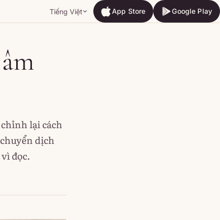
App Store
Google Play
Tiếng Việt
App Store
Google Play
o âm
chỉnh lại cách
 chuyển dịch
vì đọc.