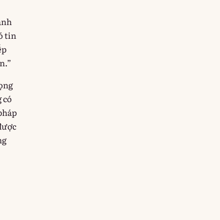
ành
ó tin
ếp
n.”
iọng
 có
 pháp
được
ng