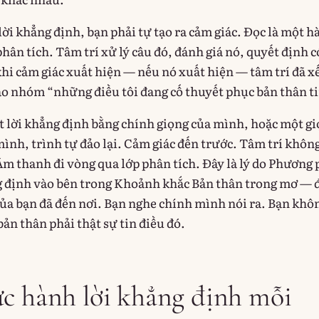
ời khẳng định, bạn phải tự tạo ra cảm giác. Đọc là một h
ân tích. Tâm trí xử lý câu đó, đánh giá nó, quyết định c
hi cảm giác xuất hiện — nếu nó xuất hiện — tâm trí đã x
ào nhóm “những điều tôi đang cố thuyết phục bản thân ti
 lời khẳng định bằng chính giọng của mình, hoặc một g
ình, trình tự đảo lại. Cảm giác đến trước. Tâm trí không
 Âm thanh đi vòng qua lớp phân tích. Đây là lý do Phương
g định vào bên trong Khoảnh khắc Bản thân trong mơ — 
của bạn đã đến nơi. Bạn nghe chính mình nói ra. Bạn khô
ản thân phải thật sự tin điều đó.
c hành lời khẳng định mỗi