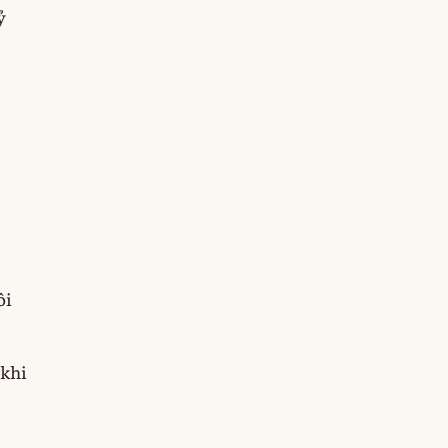
ỷ
ôi
 khi