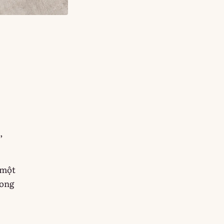
,
 một
rong