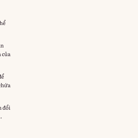
thể
ạn
à của
để
 chứa
n đổi
.