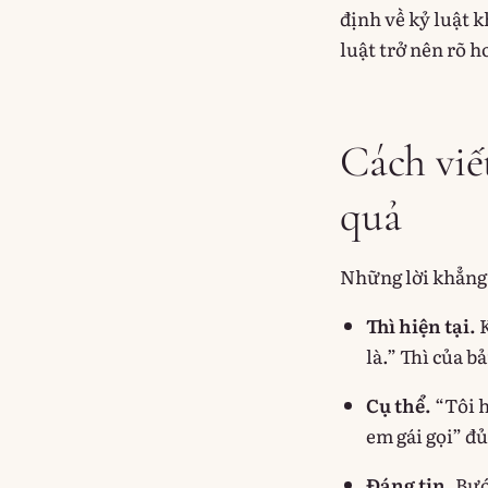
định về kỷ luật 
luật trở nên rõ h
Cách viế
quả
Những lời khẳng 
Thì hiện tại.
K
là.” Thì của b
Cụ thể.
“Tôi h
em gái gọi” đủ
Đáng tin.
Bướ