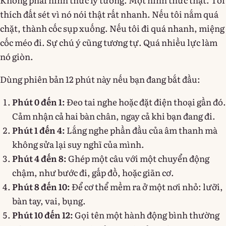
thích đất sét vì nó nói thật rất nhanh. Nếu tôi nắm quá
chặt, thành cốc sụp xuống. Nếu tôi đi quá nhanh, miệng
cốc méo đi. Sự chú ý cũng tương tự. Quá nhiều lực làm
nó giòn.
Dùng phiên bản 12 phút này nếu bạn đang bắt đầu:
Phút 0 đến 1:
Đeo tai nghe hoặc đặt điện thoại gần đó.
Cảm nhận cả hai bàn chân, ngay cả khi bạn đang đi.
Phút 1 đến 4:
Lắng nghe phần đầu của âm thanh mà
không sửa lại suy nghĩ của mình.
Phút 4 đến 8:
Ghép một câu với một chuyển động
chậm, như bước đi, gấp đồ, hoặc giãn cơ.
Phút 8 đến 10:
Để cơ thể mềm ra ở một nơi nhỏ: lưỡi,
bàn tay, vai, bụng.
Phút 10 đến 12:
Gọi tên một hành động bình thường