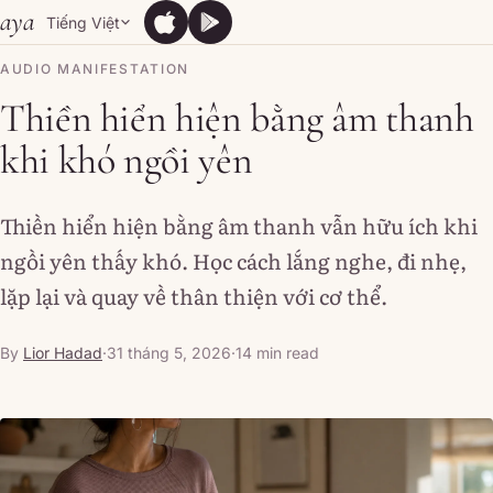
Skip to content
aya
Tiếng Việt
App Store
Google Play
App Store
Google Play
AUDIO MANIFESTATION
Thiền hiển hiện bằng âm thanh
khi khó ngồi yên
Thiền hiển hiện bằng âm thanh vẫn hữu ích khi
ngồi yên thấy khó. Học cách lắng nghe, đi nhẹ,
lặp lại và quay về thân thiện với cơ thể.
By
Lior Hadad
·
31 tháng 5, 2026
·
14 min read