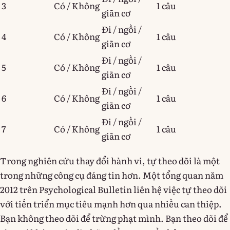
3
Có / Không
1 câu
giãn cơ
Đi / ngồi /
4
Có / Không
1 câu
giãn cơ
Đi / ngồi /
5
Có / Không
1 câu
giãn cơ
Đi / ngồi /
6
Có / Không
1 câu
giãn cơ
Đi / ngồi /
7
Có / Không
1 câu
giãn cơ
Trong nghiên cứu thay đổi hành vi, tự theo dõi là một
trong những công cụ đáng tin hơn. Một tổng quan năm
2012 trên Psychological Bulletin liên hệ việc tự theo dõi
với tiến triển mục tiêu mạnh hơn qua nhiều can thiệp.
Bạn không theo dõi để trừng phạt mình. Bạn theo dõi để