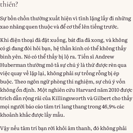
thiền?
Sự bồn chồn thường xuất hiện vì tĩnh lặng lấy đi những
xao nhãng quen thuộc và để cơ thể lên tiếng trước.
Khi điện thoại đã đặt xuống, bát đĩa đã xong, và không
có gì đang đòi hỏi bạn, hệ thần kinh có thể không thấy
bình yên. Nó có thể thấy bị lộ ra. Tiến sĩ Andrew
Huberman thường mô tả sự chú ý là thứ được rèn qua
việc quay về lặp lại, không phải sự trống rỗng bị ép
buộc. Theo ngôn ngữ phòng thí nghiệm, sự chú ý vốn
không ổn định. Một nghiên cứu Harvard năm 2010 được
trích dẫn rộng rãi của Killingsworth và Gilbert cho thấy
mọi người báo cáo tâm trí lang thang trong 46,9% các
khoảnh khắc được lấy mẫu.
Vậy nếu tâm trí bạn rời khỏi âm thanh, đó không phải