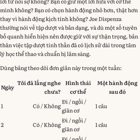
lời từ nỗi sợ không? Bạn có giữ một lời hứa với cơ thể
mình không? Bạn có chọn hành động nhỏ hơn, thật hơn
thay vì hành động kịch tính không? Joe Dispenza
thường nói về tập dượt và bản dạng, và dù một số tuyên
bố quanh hiển hiện nên được giữ với sự thận trọng, bản
thân việc tập dượt tinh thần đã có lịch sử dài trong tâm
lý học thể thao và chuẩn bị lâm sàng.
Dùng bảng theo dõi đơn giản này trong một tuần:
Tôi đã lắng nghe
Hình thái
Một hành động
Ngày
chưa?
cơ thể
sau đó
Đi / ngồi /
1
Có / Không
1 câu
giãn cơ
Đi / ngồi /
2
Có / Không
1 câu
giãn cơ
Đi / ngồi /