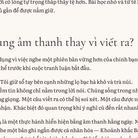
i có lòng tự trọng thấp thấy tệ hơn. Bài học nhỏ và tử tế 
ủ gần để được nắm giữ.
ùng âm thanh thay vì viết ra?
dụng vì việc nghe một phiên bản vững hơn của chính bạn
thể trước khi cuộc tranh luận bắt đầu.
 Tôi giữ sổ tay bên cạnh những lọ bạc hà khô và trà núi.
m tin không chỉ nằm trong lời nói. Chúng sống trong n
ng giọng. Một câu viết ra có thể bị soi xét. Một câu được n
nhận. Khác biệt đó quan trọng khi ý nghĩ cũ đến rất nhan
A
là một thực hành hiển hiện bằng âm thanh hằng ngày. 
ghe một bản ghi ngắn được cá nhân hóa — Khoảnh khắc B