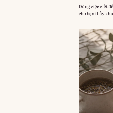
Dùng việc viết đ
cho bạn thấy kh