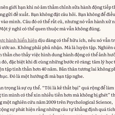
 nên giới hạn khi nó âm thầm chỉnh sửa hành động tiếp 
ng gửi đề xuất. Bạn không đặt câu hỏi. Bạn không để điều
 vào mình. Câu đó có thể rất cũ, nhưng nó vẫn hành xử 
Một ý nghĩ có thể quen thuộc mà vẫn không đúng.
ực hành hiển hiện
dịu dàng có thể hữu ích, nếu nó vẫn t
 ước ao. Không phải phủ nhận. Mà là luyện tập. Nghiên
h thần cho thấy việc hình dung hành động có thể ảnh hư
 đó, đặc biệt khi đi cùng những bước rõ ràng; tâm lý học 
ện tập tinh thần hơn 40 năm. Bản thân tương lai không p
phục. Đó là một hướng đi mà bạn tập nghe.
trọng là sự cụ thể. “Tôi là kẻ thất bại” quá rộng để làm
 tin mình có thể xin nhiều tiền hơn mà không bị ghét” th
 một nghiên cứu năm 2009 trên Psychological Science,
ộng sự phát hiện rằng những câu tự khẳng định quá tích