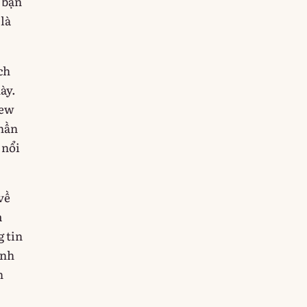
 bạn
 là
ch
ày.
rew
thần
 nổi
về
m
g tin
ính
h