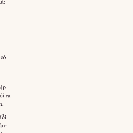
là:
 có
hịp
ói ra
h.
Mỗi
ản-