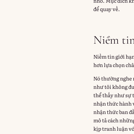
nhỏ. Mục đích kh
để quay về.
Niềm tin 
Niềm tin giới hạn
hơn lựa chọn châ
Nó thường nghe r
như tôi không đượ
thể thấy như sự t
nhận thức hành v
nhận thức ban đầ
mô tả cách những
kịp tranh luận v