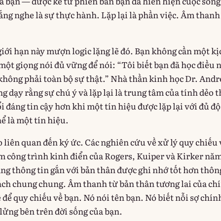
bạn — được kể từ phiên bản bạn đã hiển hiện cuộc sống
ắng nghe là sự thực hành. Lặp lại là phần việc. Âm thanh
giới hạn này mượn logic lặng lẽ đó. Bạn không cần một kị
một giọng nói đủ vững để nói: “Tôi biết bạn đã học điều n
 không phải toàn bộ sự thật.” Nhà thần kinh học Dr. And
dạy rằng sự chú ý và lặp lại là trung tâm của tính dẻo 
i đáng tin cậy hơn khi một tín hiệu được lặp lại với đủ độ
hể là một tín hiệu.
 liên quan đến ký ức. Các nghiên cứu về xử lý quy chiếu 
m công trình kinh điển của Rogers, Kuiper và Kirker nă
ằng thông tin gắn với bản thân được ghi nhớ tốt hơn thôn
ách chung chung. Âm thanh từ bản thân tương lai của ch
 để quy chiếu về bạn. Nó nói tên bạn. Nó biết nỗi sợ chín
lửng bên trên đời sống của bạn.