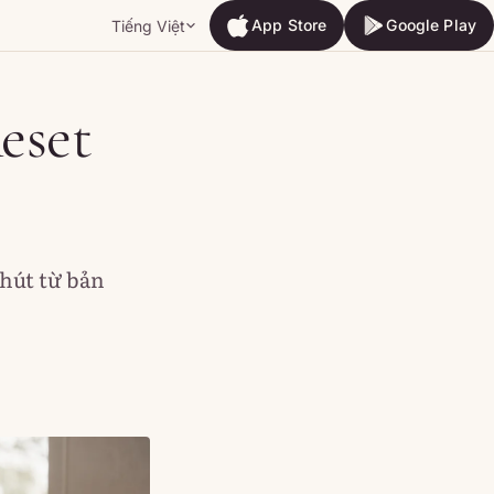
App Store
Google Play
Tiếng Việt
App Store
Google Play
eset
phút từ bản