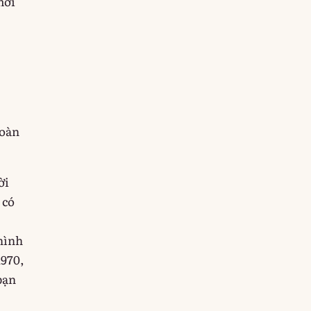
mới
toàn
ời
 có
 hình
1970,
bạn