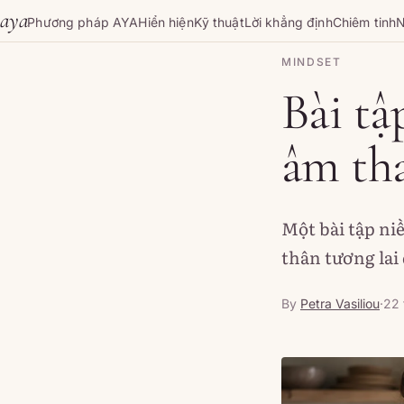
Skip to content
aya
Phương pháp AYA
Hiển hiện
Kỹ thuật
Lời khẳng định
Chiêm tinh
N
MINDSET
Bài tậ
âm th
Một bài tập ni
thân tương lai 
By
Petra Vasiliou
·
22 