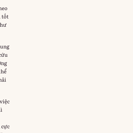
theo
 tốt
như
rung
 cứu
ởng
thể
hải
 việc
ì
 cực