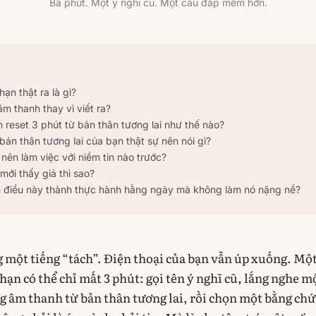
Ba phút. Một ý nghĩ cũ. Một câu đáp mềm hơn.
hạn thật ra là gì?
m thanh thay vì viết ra?
n reset 3 phút từ bản thân tương lai như thế nào?
bản thân tương lai của bạn thật sự nên nói gì?
nên làm việc với niềm tin nào trước?
mới thấy giả thì sao?
 điều này thành thực hành hằng ngày mà không làm nó nặng nề?
 một tiếng “tách”. Điện thoại của bạn vẫn úp xuống. Một
 hạn có thể chỉ mất 3 phút: gọi tên ý nghĩ cũ, lắng nghe m
g âm thanh từ bản thân tương lai, rồi chọn một bằng ch