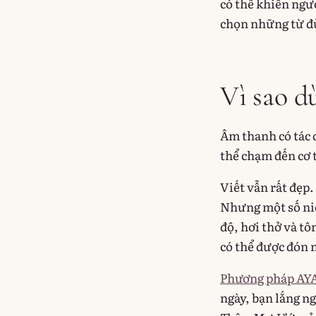
có thể khiến ngườ
chọn những từ đ
Vì sao d
Âm thanh có tác 
thể chạm đến cơ 
Viết vẫn rất đẹp.
Nhưng một số niề
độ, hơi thở và tô
có thể được đón 
Phương pháp AY
ngày, bạn lắng n