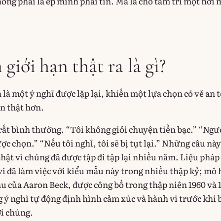
ông phải là ép mình phải tin. Mà là cho tâm trí một nơi 
giới hạn thật ra là gì?
 là một ý nghĩ được lặp lại, khiến một lựa chọn có vẻ an 
n thật hơn.
ất bình thường. “Tôi không giỏi chuyện tiền bạc.” “Ngư
c chọn.” “Nếu tôi nghỉ, tôi sẽ bị tụt lại.” Những câu này
hật vì chúng đã được tập đi tập lại nhiều năm. Liệu pháp
i đã làm việc với kiểu mẫu này trong nhiều thập kỷ; mô
u của Aaron Beck, được công bố trong thập niên 1960 và 
 ý nghĩ tự động định hình cảm xúc và hành vi trước khi 
ới chúng.