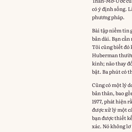
Thân-Mơ-Ước của 
có ý định sống. L
phương pháp.
Bài tập niềm tin 
bản dài. Bạn cần 
Tôi cũng biết đó
Huberman thường 
kinh; não thay đổ
bật. Ba phút có t
Cũng có một lý do
bản thân, bao gồ
1977, phát hiện r
được xử lý một c
bạn được thiết kế
xác. Nó không lơ 