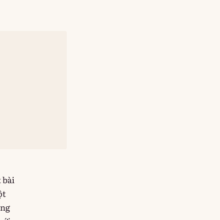
 bài
ột
ứng