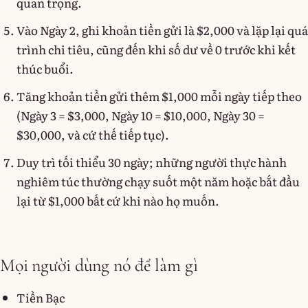
quan trọng.
Vào Ngày 2, ghi khoản tiền gửi là $2,000 và lặp lại quá
trình chi tiêu, cũng đến khi số dư về 0 trước khi kết
thúc buổi.
Tăng khoản tiền gửi thêm $1,000 mỗi ngày tiếp theo
(Ngày 3 = $3,000, Ngày 10 = $10,000, Ngày 30 =
$30,000, và cứ thế tiếp tục).
Duy trì tối thiểu 30 ngày; những người thực hành
nghiêm túc thường chạy suốt một năm hoặc bắt đầu
lại từ $1,000 bất cứ khi nào họ muốn.
Mọi người dùng nó để làm gì
Tiền Bạc