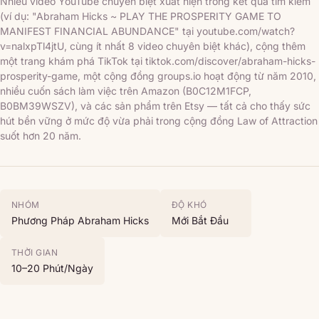
Nhiều video YouTube chuyên biệt xuất hiện trong kết quả tìm kiếm
(ví dụ: "Abraham Hicks ~ PLAY THE PROSPERITY GAME TO
MANIFEST FINANCIAL ABUNDANCE" tại youtube.com/watch?
v=nalxpTl4jtU, cùng ít nhất 8 video chuyên biệt khác), cộng thêm
một trang khám phá TikTok tại tiktok.com/discover/abraham-hicks-
prosperity-game, một cộng đồng groups.io hoạt động từ năm 2010,
nhiều cuốn sách làm việc trên Amazon (B0C12M1FCP,
B0BM39WSZV), và các sản phẩm trên Etsy — tất cả cho thấy sức
hút bền vững ở mức độ vừa phải trong cộng đồng Law of Attraction
suốt hơn 20 năm.
NHÓM
ĐỘ KHÓ
Phương Pháp Abraham Hicks
Mới Bắt Đầu
THỜI GIAN
10–20 Phút/ngày