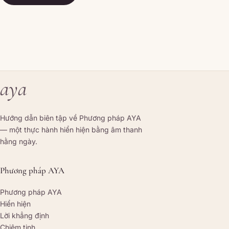
aya
Hướng dẫn biên tập về Phương pháp AYA
— một thực hành hiển hiện bằng âm thanh
hằng ngày.
Phương pháp AYA
Phương pháp AYA
Hiển hiện
Lời khẳng định
Chiêm tinh