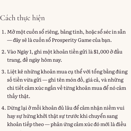
Cách thực hiện
Mở một cuốn sổ riêng, bảng tính, hoặc sổ séc in sẵn
— đây sẽ là cuốn sổ Prosperity Game của bạn.
Vào Ngày 1, ghi một khoản tiền gửi là $1,000 ở đầu
trang, đề ngày hôm nay.
Liệt kê những khoản mua cụ thể với tổng bằng đúng
số tiền vừa gửi — ghi tên món đồ, giá cả, và những
chi tiết cảm xúc ngắn về từng khoản mua để nó cảm
thấy thật.
Dừng lại ở mỗi khoản đủ lâu để cảm nhận niềm vui
hay sự hứng khởi thật sự trước khi chuyển sang
khoản tiếp theo — phản ứng cảm xúc đó mới là điều