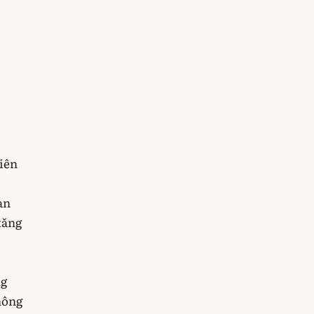
iên
an
tăng
ng
Không