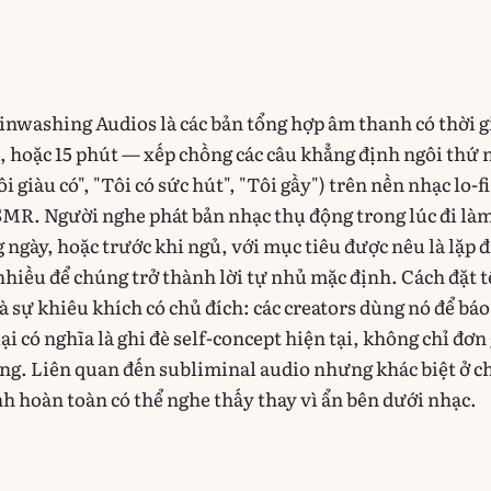
inwashing Audios là các bản tổng hợp âm thanh có thời g
0, hoặc 15 phút — xếp chồng các câu khẳng định ngôi thứ 
 giàu có", "Tôi có sức hút", "Tôi gầy") trên nền nhạc lo-fi
MR. Người nghe phát bản nhạc thụ động trong lúc đi là
ngày, hoặc trước khi ngủ, với mục tiêu được nêu là lặp đ
 nhiều để chúng trở thành lời tự nhủ mặc định. Cách đặt 
 sự khiêu khích có chủ đích: các creators dùng nó để báo
lại có nghĩa là ghi đè self-concept hiện tại, không chỉ đơn
ng. Liên quan đến subliminal audio nhưng khác biệt ở c
nh hoàn toàn có thể nghe thấy thay vì ẩn bên dưới nhạc.