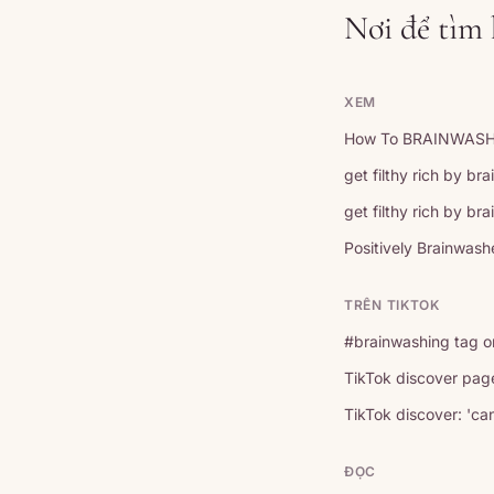
Nơi để tìm
XEM
How To BRAINWASH Y
get filthy rich by br
get filthy rich by b
Positively Brainwas
TRÊN TIKTOK
#brainwashing tag o
TikTok discover page
TikTok discover: 'ca
ĐỌC