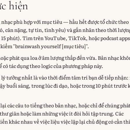
c hiện
nhạc phù hợp với mục tiêu — hầu hết được tổ chức the
có, cân nặng, tự tin, tình yêu) và gắn nhãn theo thời lượn
, 15 phút). Tìm trên YouTube, TikTok, hoặc podcast apps
 kiếm "brainwash yourself [mục tiêu]".
hoặc phát qua loa ở âm lượng thấp đến vừa. Bản nhạc khô
ể có tác dụng theo logic của phương pháp này.
lý tưởng nhất là vào thời điểm tâm trí bạn dễ tiếp nhận:
ậy buổi sáng, trong lúc đi dạo, hoặc trong 10 phút trước 
 lại các câu to tiếng theo bản nhạc, hoặc chỉ để chúng phá
thư giãn hoặc làm những việc ít đòi hỏi tập trung. Các
kiến khác nhau về việc liệu việc lặp lại chủ động có cần th