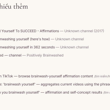
 hiểu thêm
ourself To SUCCEED - Affirmations
— Unknown channel (2017)
ainwashing yourself (here's how)
— Unknown channel
rainwashing yourself in 362 seconds
— Unknown channel
hed — channel
— Positively Brainwashed
n TikTok — browse brainwash-yourself affirmation content
(tìm kiếm/h
: 'brainwash yourself' — aggregates current videos using the phras
n you brainwash yourself' — affirmation and self-concept results
(tìm