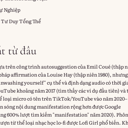
ự Nghiệp
h Tư Duy Tổng Thể
t từ đâu
a trên công trình autosuggestion của Emil Coué (thập n
pháp affirmation của Louise Hay (thập niên 1980), nhưng
inwashing yourself" cụ thể và định dạng audio có thời gi
ouTube khoảng năm 2017 (tìm thấy các ví dụ đầu tiên) và 
ể loại micro có tên trên TikTok/YouTube vào năm 2020–
làn sóng nội dung manifestation rộng hơn được Google
tăng 600% lượt tìm kiếm "manifestation" năm 2020). Phô
ượn từ thể loại nhạc học lo-fi được Lofi Girl phổ biến. 