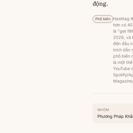
động.
Hashtag #a
Phổ biến
hơn có 45
là "get fi
2026, và 
đến đầu n
trích dẫn 
phổ biến n
là một thể
YouTube ch
Spotify/Ap
Magazine,
NHÓM
Phương Pháp Khẳ