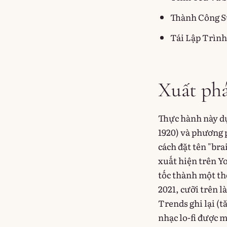
Thành Công S
Tái Lập Trìn
Xuất phá
Thực hành này dự
1920) và phương 
cách đặt tên "bra
xuất hiện trên Y
tốc thành một th
2021, cưỡi trên 
Trends ghi lại (
nhạc lo-fi được m