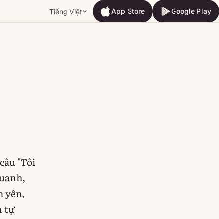
App Store
Google Play
Tiếng Việt
App Store
Google Play
câu "Tôi
quanh,
m yên,
h tự