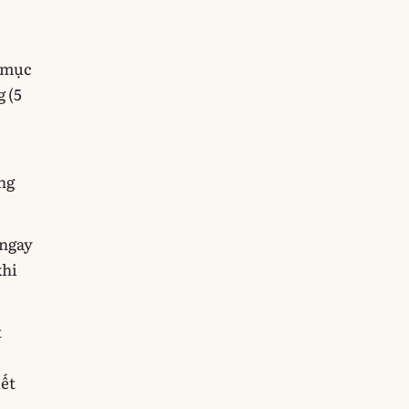
o mục
g (5
ng
 ngay
khi
t
iết