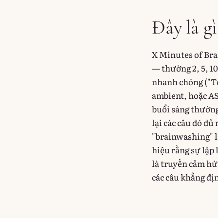
Đây là gì
X Minutes of Bra
— thường 2, 5, 1
nhanh chóng ("Tôi
ambient, hoặc AS
buổi sáng thường 
lại các câu đó đủ
"brainwashing" là
hiệu rằng sự lặp 
là truyền cảm hứ
các câu khẳng đị