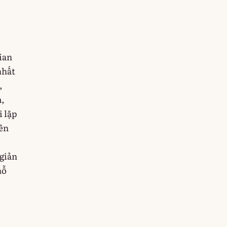
ian
nhất
,
m,
i lặp
tên
 giản
hỗ