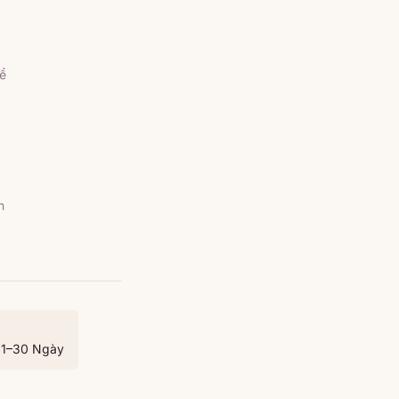
hể
n
21–30 Ngày