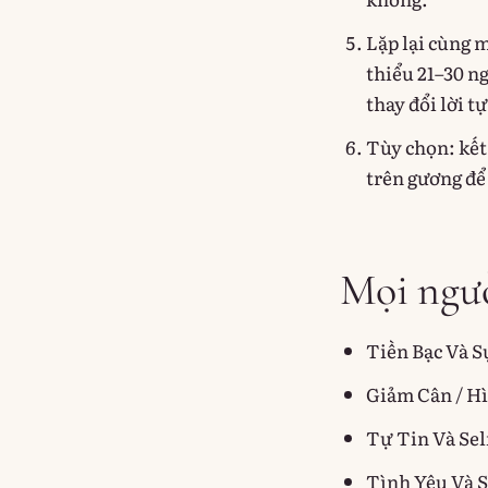
Lặp lại cùng 
thiểu 21–30 ng
thay đổi lời t
Tùy chọn: kết
trên gương để
Mọi ngườ
Tiền Bạc Và S
Giảm Cân / H
Tự Tin Và Se
Tình Yêu Và 