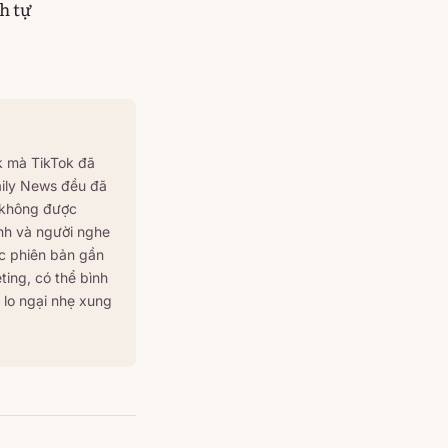
ch tự
k mà TikTok đã
aily News đều đã
) không được
nh và người nghe
c phiên bản gần
ting, có thể bình
 lo ngại nhẹ xung