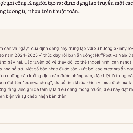
ợc ghi công là người tạo ra; định dạng lan truyền một cá
ng tương tự nhau trên thuật toán.
ảm cân và "gầy" của định dạng này trùng lặp với xu hướng SkinnyTo
o năm 2024–2025 vì thúc đẩy rối loạn ăn uống; HuffPost và Yale D
ăng gây hại. Các tuyên bố về thay đổi cơ thể (ngoại hình, cân nặng
 học hỗ trợ. Một số bản nhạc được sản xuất bởi các creators ẩn da
inh những câu khẳng định nào được nhúng vào, đặc biệt là trong cá
Cách đặt tên "brainwashing", dù cố tình khiêu khích vì mục đích marke
ng rằng việc ghi đè tâm lý là điều đáng mong muốn, điều này đặt ra
ản biện và sự chấp nhận bản thân.