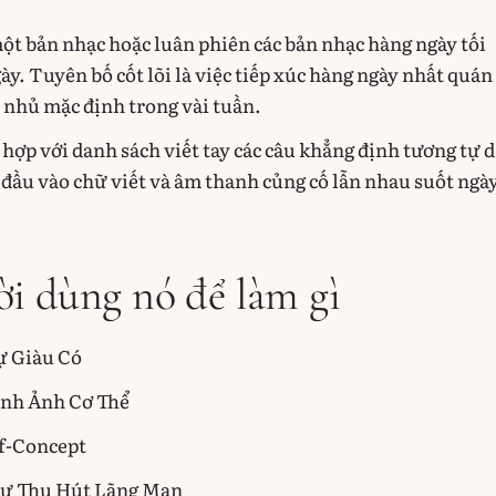
một bản nhạc hoặc luân phiên các bản nhạc hàng ngày tối
ày. Tuyên bố cốt lõi là việc tiếp xúc hàng ngày nhất quán
ự nhủ mặc định trong vài tuần.
 hợp với danh sách viết tay các câu khẳng định tương tự 
 đầu vào chữ viết và âm thanh củng cố lẫn nhau suốt ngày
i dùng nó để làm gì
ự Giàu Có
ình Ảnh Cơ Thể
lf-Concept
Sự Thu Hút Lãng Mạn