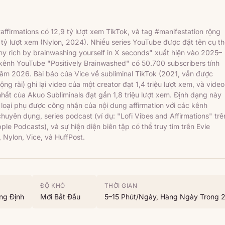
ffirmations có 12,9 tỷ lượt xem TikTok, và tag #manifestation rộng
 tỷ lượt xem (Nylon, 2024). Nhiều series YouTube được đặt tên cụ t
lthy rich by brainwashing yourself in X seconds" xuất hiện vào 2025–
kênh YouTube "Positively Brainwashed" có 50.700 subscribers tính
ăm 2026. Bài báo của Vice về subliminal TikTok (2021, vẫn được
rộng rãi) ghi lại video của một creator đạt 1,4 triệu lượt xem, và video
hất của Akuo Subliminals đạt gần 1,8 triệu lượt xem. Định dạng này
 loại phụ được công nhận của nội dung affirmation với các kênh
uyên dụng, series podcast (ví dụ: "Lofi Vibes and Affirmations" trê
ple Podcasts), và sự hiện diện biên tập có thể truy tìm trên Evie
 Nylon, Vice, và HuffPost.
ĐỘ KHÓ
THỜI GIAN
ng Định
Mới Bắt Đầu
5–15 Phút/ngày, Hàng Ngày Trong 