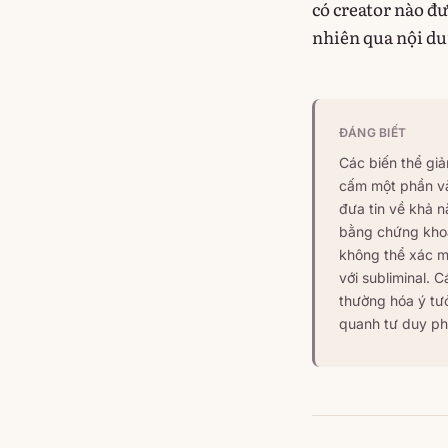
có creator nào đư
nhiên qua nội du
ĐÁNG BIẾT
Các biến thể gi
cấm một phần và
đưa tin về khả n
bằng chứng khoa
không thể xác m
với subliminal. 
thường hóa ý tưở
quanh tư duy ph