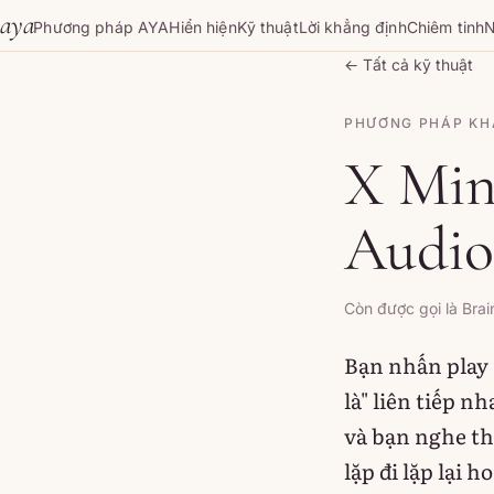
Skip to content
aya
Phương pháp AYA
Hiển hiện
Kỹ thuật
Lời khẳng định
Chiêm tinh
N
← Tất cả kỹ thuật
PHƯƠNG PHÁP KH
X Min
Audio
Còn được gọi là Brai
Bạn nhấn play 
là" liên tiếp 
và bạn nghe th
lặp đi lặp lại 