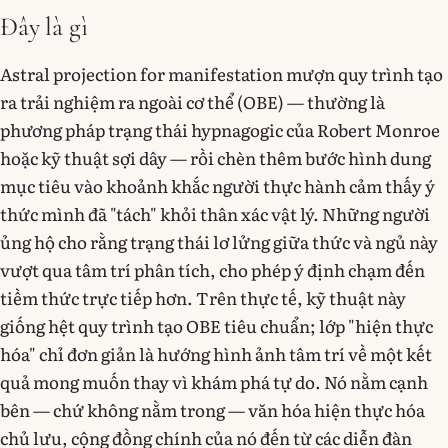
Đây là gì
Astral projection for manifestation mượn quy trình tạo
ra trải nghiệm ra ngoài cơ thể (OBE) — thường là
phương pháp trạng thái hypnagogic của Robert Monroe
hoặc kỹ thuật sợi dây — rồi chèn thêm bước hình dung
mục tiêu vào khoảnh khắc người thực hành cảm thấy ý
thức mình đã "tách" khỏi thân xác vật lý. Những người
ủng hộ cho rằng trạng thái lơ lửng giữa thức và ngủ này
vượt qua tâm trí phân tích, cho phép ý định chạm đến
tiềm thức trực tiếp hơn. Trên thực tế, kỹ thuật này
giống hệt quy trình tạo OBE tiêu chuẩn; lớp "hiện thực
hóa" chỉ đơn giản là hướng hình ảnh tâm trí về một kết
quả mong muốn thay vì khám phá tự do. Nó nằm cạnh
bên — chứ không nằm trong — văn hóa hiện thực hóa
chủ lưu, cộng đồng chính của nó đến từ các diễn đàn