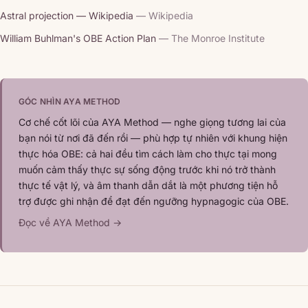
Astral projection — Wikipedia
— Wikipedia
William Buhlman's OBE Action Plan
— The Monroe Institute
GÓC NHÌN AYA METHOD
Cơ chế cốt lõi của AYA Method — nghe giọng tương lai của
bạn nói từ nơi đã đến rồi — phù hợp tự nhiên với khung hiện
thực hóa OBE: cả hai đều tìm cách làm cho thực tại mong
muốn cảm thấy thực sự sống động trước khi nó trở thành
thực tế vật lý, và âm thanh dẫn dắt là một phương tiện hỗ
trợ được ghi nhận để đạt đến ngưỡng hypnagogic của OBE.
Đọc về AYA Method →