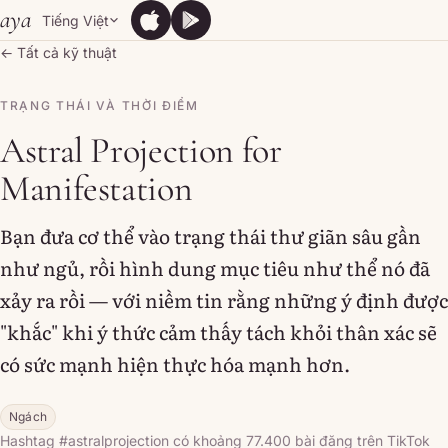
Skip to content
aya
Tiếng Việt
App Store
Google Play
App Store
Google Play
← Tất cả kỹ thuật
TRẠNG THÁI VÀ THỜI ĐIỂM
Astral Projection for
Manifestation
Bạn đưa cơ thể vào trạng thái thư giãn sâu gần
như ngủ, rồi hình dung mục tiêu như thể nó đã
xảy ra rồi — với niềm tin rằng những ý định được
"khắc" khi ý thức cảm thấy tách khỏi thân xác sẽ
có sức mạnh hiện thực hóa mạnh hơn.
Ngách
Hashtag #astralprojection có khoảng 77.400 bài đăng trên TikTok