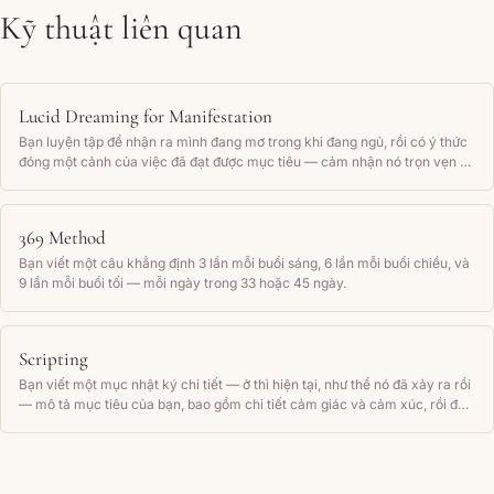
Kỹ thuật liên quan
Lucid Dreaming for Manifestation
Bạn luyện tập để nhận ra mình đang mơ trong khi đang ngủ, rồi có ý thức
đóng một cảnh của việc đã đạt được mục tiêu — cảm nhận nó trọn vẹn —
để tiềm thức lưu trữ nó như một ký ức thật.
369 Method
Bạn viết một câu khẳng định 3 lần mỗi buổi sáng, 6 lần mỗi buổi chiều, và
9 lần mỗi buổi tối — mỗi ngày trong 33 hoặc 45 ngày.
Scripting
Bạn viết một mục nhật ký chi tiết — ở thì hiện tại, như thể nó đã xảy ra rồi
— mô tả mục tiêu của bạn, bao gồm chi tiết cảm giác và cảm xúc, rồi đọc
lại thường xuyên.