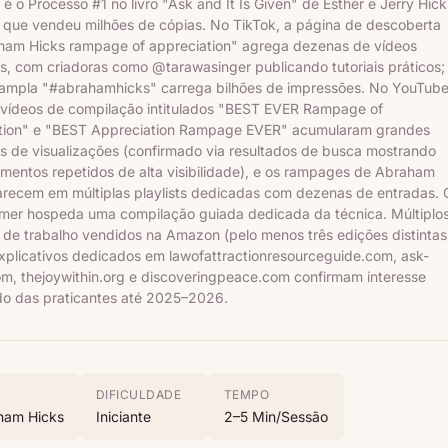
 é o Processo #1 no livro "Ask and It Is Given" de Esther e Jerry Hick
 que vendeu milhões de cópias. No TikTok, a página de descoberta
ham Hicks rampage of appreciation" agrega dezenas de vídeos
, com criadoras como @tarawasinger publicando tutoriais práticos;
 ampla "#abrahamhicks" carrega bilhões de impressões. No YouTube
s vídeos de compilação intitulados "BEST EVER Rampage of
tion" e "BEST Appreciation Rampage EVER" acumularam grandes
s de visualizações (confirmado via resultados de busca mostrando
mentos repetidos de alta visibilidade), e os rampages de Abraham
arecem em múltiplas playlists dedicadas com dezenas de entradas. 
Timer hospeda uma compilação guiada dedicada da técnica. Múltiplo
de trabalho vendidos na Amazon (pelo menos três edições distintas
xplicativos dedicados em lawofattractionresourceguide.com, ask-
om, thejoywithin.org e discoveringpeace.com confirmam interesse
do das praticantes até 2025–2026.
DIFICULDADE
TEMPO
ham Hicks
Iniciante
2–5 Min/sessão