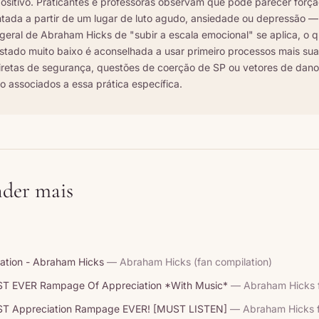
ositivo. Praticantes e professoras observam que pode parecer força
ntada a partir de um lugar de luto agudo, ansiedade ou depressão —
ral de Abraham Hicks de "subir a escala emocional" se aplica, o q
tado muito baixo é aconselhada a usar primeiro processos mais su
retas de segurança, questões de coerção de SP ou vetores de dano
o associados a essa prática específica.
der mais
ation - Abraham Hicks
— Abraham Hicks (fan compilation)
ST EVER Rampage Of Appreciation *With Music*
— Abraham Hicks 
ST Appreciation Rampage EVER! [MUST LISTEN]
— Abraham Hicks f