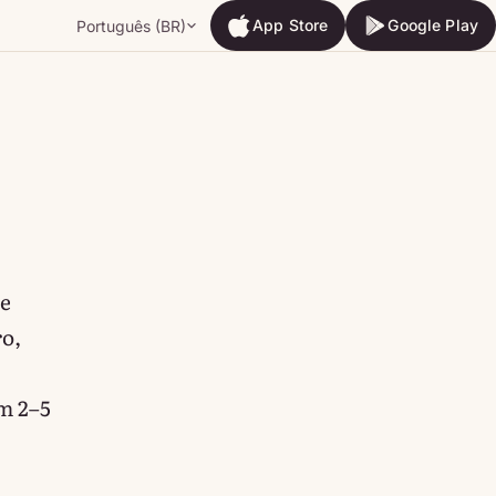
App Store
Google Play
Português (BR)
App Store
Google Play
te
ro,
m 2–5