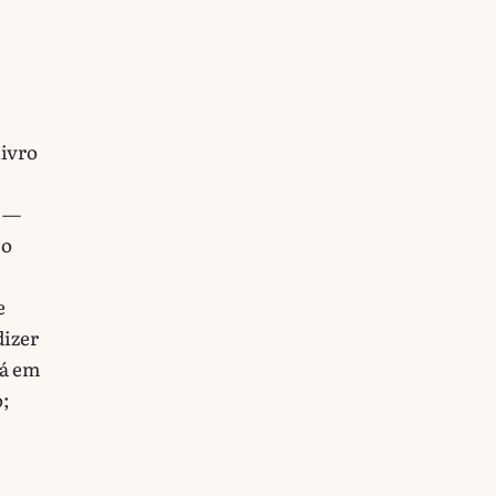
livro
s —
 o
e
dizer
tá em
o;