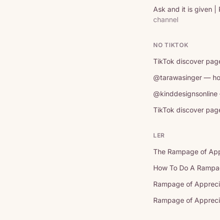
Ask and it is given 
channel
NO TIKTOK
TikTok discover pag
@tarawasinger — how
@kinddesignsonline
TikTok discover pa
LER
The Rampage of Appr
How To Do A Rampage
Rampage of Apprecia
Rampage of Appreciat