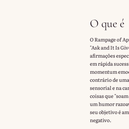
O que é
O Rampage of App
"Ask and It Is Gi
afirmações especí
em rápida sucess
momentum emocio
contrário de uma 
sensorial e na c
coisas que "soam 
um humor razoav
seu objetivo é am
negativo.