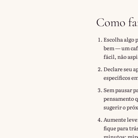
Como fa
Escolha algo 
bem — um café
fácil, não asp
Declare seu ap
específicos em
Sem pausar pa
pensamento q
sugerir o pró
Aumente levem
fique para trá
minutos; mire