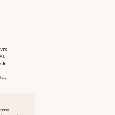
ivro
ava
o de
iza.
cional