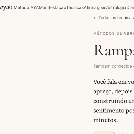
Skip to content
aya
O Método AYA
Manifestação
Técnicas
Afirmações
Astrologia
Diár
← Todas as técnicas
MÉTODOS DE ABR
Rampa
Também conhecida 
Você fala em vo
apreço, depois
construindo um
sentimento pos
minutos.