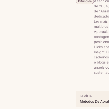
A técnica
Difundida
de 2004,
de "Abra
dedicados
tag mais
múltiplo
Apprecia
contagen
posiciona
Hicks ap
Insight 
cadernos 
e blogs e
angels.c
sustenta
FAMÍLIA
Métodos De Abra