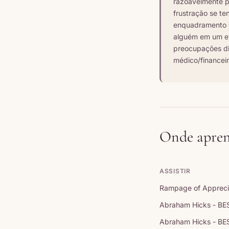
razoavelmente p
frustração se te
enquadramento ge
alguém em um es
preocupações di
médico/financeir
Onde apren
ASSISTIR
Rampage of Appreci
Abraham Hicks - BE
Abraham Hicks - BE