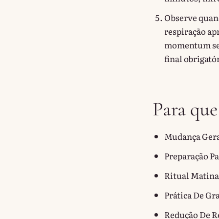
Observe quan
respiração ap
momentum se s
final obrigató
Para que
Mudança Gera
Preparação Pa
Ritual Matina
Prática De Gr
Redução De Re