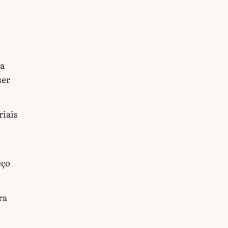
ta
ser
riais
eço
ra