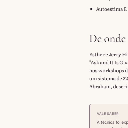
Autoestima E
De onde
Esther e Jerry H
"Ask and It Is Gi
nos workshops de
um sistema de 22
Abraham, descrit
VALE SABER
A técnica foi ex