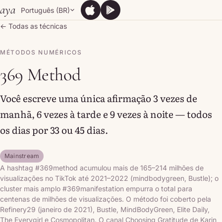
Skip to content
aya
Português (BR)
App Store
Google Play
App Store
Google Play
← Todas as técnicas
MÉTODOS NUMÉRICOS
369 Method
Você escreve uma única afirmação 3 vezes de
manhã, 6 vezes à tarde e 9 vezes à noite — todos
os dias por 33 ou 45 dias.
Mainstream
A hashtag #369method acumulou mais de 165–214 milhões de
visualizações no TikTok até 2021–2022 (mindbodygreen, Bustle); o
cluster mais amplo #369manifestation empurra o total para
centenas de milhões de visualizações. O método foi coberto pela
Refinery29 (janeiro de 2021), Bustle, MindBodyGreen, Elite Daily,
The Everygirl e Cosmopolitan. O canal Choosing Gratitude de Karin