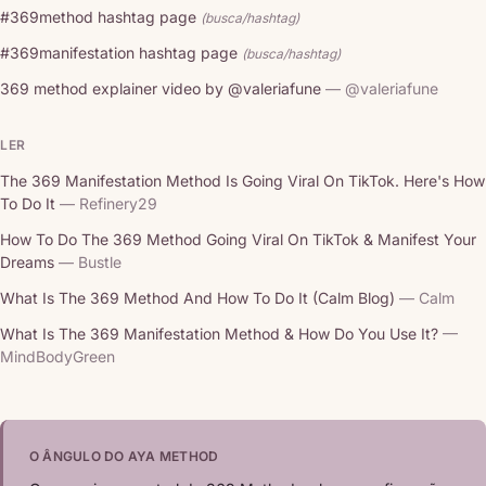
#369method hashtag page
(busca/hashtag)
#369manifestation hashtag page
(busca/hashtag)
369 method explainer video by @valeriafune
— @valeriafune
LER
The 369 Manifestation Method Is Going Viral On TikTok. Here's How
To Do It
— Refinery29
How To Do The 369 Method Going Viral On TikTok & Manifest Your
Dreams
— Bustle
What Is The 369 Method And How To Do It (Calm Blog)
— Calm
What Is The 369 Manifestation Method & How Do You Use It?
—
MindBodyGreen
O ÂNGULO DO AYA METHOD