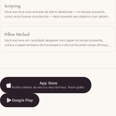
Scripting
Você escreve uma entrada de diário detalhada — no tempo presente,
como se já tivesse acontecido — descrevendo seu objetivo com detalhes
sensoriais e como você se sente, e depois relê regularmente.
Pillow Method
Você escreve um resultado desejado num papel no tempo presente,
coloca o papel embaixo do travesseiro e dorme focando nessa afirmação
por 7 a 10 noites seguidas.
App Store
Áudios diários do seu Eu-dos-Sonhos. Teste grátis.
App Store
Google Play
Google Play