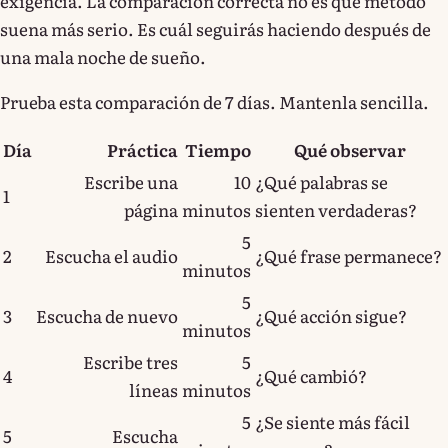
exigencia. La comparación correcta no es qué método
suena más serio. Es cuál seguirás haciendo después de
una mala noche de sueño.
Prueba esta comparación de 7 días. Mantenla sencilla.
Día
Práctica
Tiempo
Qué observar
Escribe una
10
¿Qué palabras se
1
página
minutos
sienten verdaderas?
5
2
Escucha el audio
¿Qué frase permanece?
minutos
5
3
Escucha de nuevo
¿Qué acción sigue?
minutos
Escribe tres
5
4
¿Qué cambió?
líneas
minutos
5
¿Se siente más fácil
5
Escucha