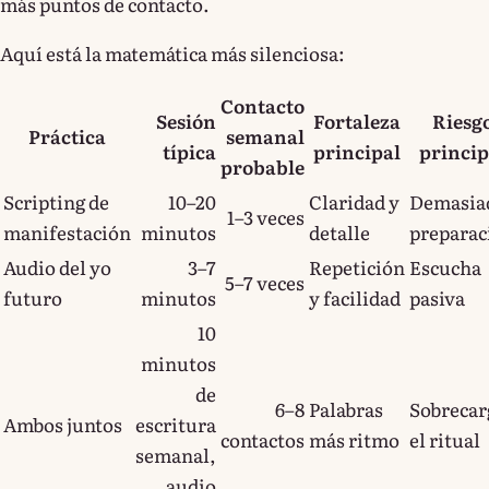
más puntos de contacto.
Aquí está la matemática más silenciosa:
Contacto
Sesión
Fortaleza
Riesg
Práctica
semanal
típica
principal
princip
probable
Scripting de
10–20
Claridad y
Demasia
1–3 veces
manifestación
minutos
detalle
preparac
Audio del yo
3–7
Repetición
Escucha
5–7 veces
futuro
minutos
y facilidad
pasiva
10
minutos
de
6–8
Palabras
Sobrecar
Ambos juntos
escritura
contactos
más ritmo
el ritual
semanal,
audio