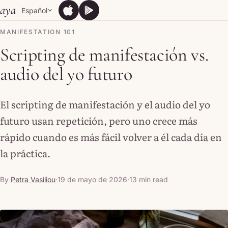
Skip to content
aya
Español
App Store
Google Play
App Store
Google Play
MANIFESTATION 101
Scripting de manifestación vs.
audio del yo futuro
El scripting de manifestación y el audio del yo
futuro usan repetición, pero uno crece más
rápido cuando es más fácil volver a él cada día en
la práctica.
By
Petra Vasiliou
·
19 de mayo de 2026
·
13 min read