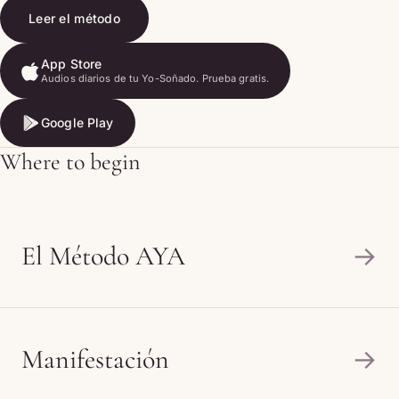
Leer el método
App Store
Audios diarios de tu Yo-Soñado. Prueba gratis.
App Store
Google Play
Google Play
Where to begin
El Método AYA
→
Manifestación
→