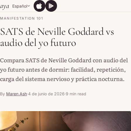
Skip to content
aya
Español
App Store
Google Play
App Store
Google Play
MANIFESTATION 101
SATS de Neville Goddard vs
audio del yo futuro
Compara SATS de Neville Goddard con audio del
yo futuro antes de dormir: facilidad, repetición,
carga del sistema nervioso y práctica nocturna.
By
Maren Ash
·
4 de junio de 2026
·
9 min read