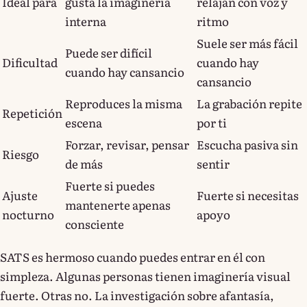
Ideal para
gusta la imaginería
relajan con voz y
interna
ritmo
Suele ser más fácil
Puede ser difícil
Dificultad
cuando hay
cuando hay cansancio
cansancio
Reproduces la misma
La grabación repite
Repetición
escena
por ti
Forzar, revisar, pensar
Escucha pasiva sin
Riesgo
de más
sentir
Fuerte si puedes
Ajuste
Fuerte si necesitas
mantenerte apenas
nocturno
apoyo
consciente
SATS es hermoso cuando puedes entrar en él con
simpleza. Algunas personas tienen imaginería visual
fuerte. Otras no. La investigación sobre afantasía,