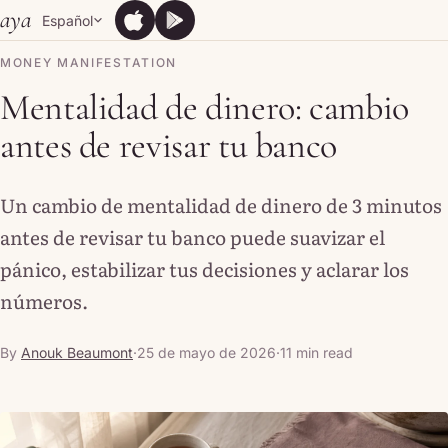
Skip to content
aya
Español
App Store
Google Play
App Store
Google Play
MONEY MANIFESTATION
Mentalidad de dinero: cambio
antes de revisar tu banco
Un cambio de mentalidad de dinero de 3 minutos
antes de revisar tu banco puede suavizar el
pánico, estabilizar tus decisiones y aclarar los
números.
By
Anouk Beaumont
·
25 de mayo de 2026
·
11 min read