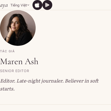
Skip to content
aya
Tiếng Việt
App Store
Google Play
App Store
Google Play
TÁC GIẢ
Maren Ash
SENIOR EDITOR
Editor. Late-night journaler. Believer in soft
starts.