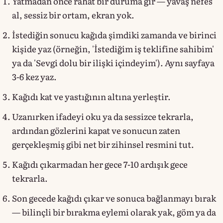
Yatmadan önce rahat bir duruma gir — yavaş nefes
al, sessiz bir ortam, ekran yok.
İstediğin sonucu kağıda şimdiki zamanda ve birinci
kişide yaz (örneğin, 'İstediğim iş teklifine sahibim'
ya da 'Sevgi dolu bir ilişki içindeyim'). Aynı sayfaya
3-6 kez yaz.
Kağıdı kat ve yastığının altına yerleştir.
Uzanırken ifadeyi oku ya da sessizce tekrarla,
ardından gözlerini kapat ve sonucun zaten
gerçekleşmiş gibi net bir zihinsel resmini tut.
Kağıdı çıkarmadan her gece 7-10 ardışık gece
tekrarla.
Son gecede kağıdı çıkar ve sonuca bağlanmayı bırak
— bilinçli bir bırakma eylemi olarak yak, göm ya da