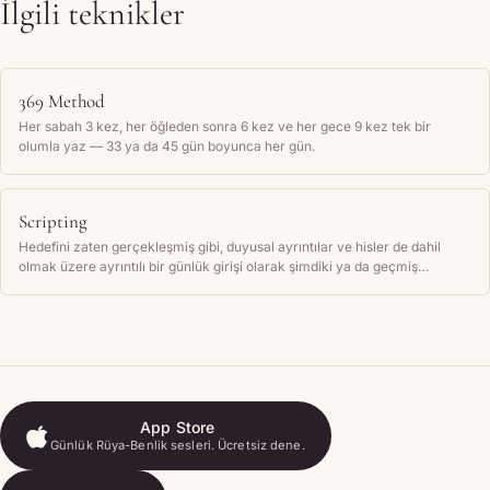
İlgili teknikler
369 Method
Her sabah 3 kez, her öğleden sonra 6 kez ve her gece 9 kez tek bir
olumla yaz — 33 ya da 45 gün boyunca her gün.
Scripting
Hedefini zaten gerçekleşmiş gibi, duyusal ayrıntılar ve hisler de dahil
olmak üzere ayrıntılı bir günlük girişi olarak şimdiki ya da geçmiş
zamanda yazarsın, ardından düzenli olarak geri okursun.
App Store
Günlük Rüya-Benlik sesleri. Ücretsiz dene.
App Store