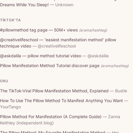
Dreams While You Sleep!
— Unknown
TIKTOK'TA
#pillowmethod tag page — 50M+ views
(arama/hashtag)
@creativelifeschool — 'easiest manifestation method' pillow
technique video
— @creativelifeschool
@askdalila — pillow method tutorial video
— @askdalila
Pillow Manifestation Method Tutorial discover page
(arama/hashtag)
OKU
The TikTok-Viral Pillow Manifestation Method, Explained
— Bustle
How To Use The Pillow Method To Manifest Anything You Want
—
YourTango
Pillow Method For Manifestation (A Complete Guide)
— Zanna
Keithley (independent blog)
The Pillow Method: My Favorite Manifestation Method
— Her