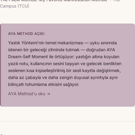
Campus (TCU)
AYA METHOD AÇISI
Yastık Yöntemi'nin temel mekanizması — uyku sınırında
istenen bir geleceği zihninde tutmak — doğrudan AYA
Dream-Self Moment ile örtüşüyor: yastığın altına koyulan
yazılı notu, kullanıcının sesini taşıyan ve gelecek benlikten
seslenen kısa kişiselleştirilmiş bir sesli kayıtla değiştirmek,
daha az çabayla ve daha zengin duyusal ayrıntıyla aynı
bilinçaltı tohumlama etkisini sağlıyor.
AYA Method'u oku →