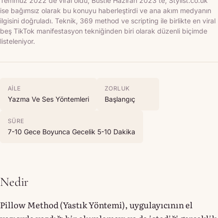
Temmuz 2022'de viral oldu; Bustle Haziran 2023'te, Stylist.co.uk
ise bağımsız olarak bu konuyu haberleştirdi ve ana akım medyanın
ilgisini doğruladı. Teknik, 369 method ve scripting ile birlikte en viral
beş TikTok manifestasyon tekniğinden biri olarak düzenli biçimde
listeleniyor.
AILE
ZORLUK
Yazma Ve Ses Yöntemleri
Başlangıç
SÜRE
7-10 Gece Boyunca Gecelik 5-10 Dakika
Nedir
Pillow Method (Yastık Yöntemi), uygulayıcının el