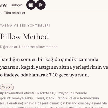
Skip to content
aya
Türkçe
App Store
Google Play
App Store
Google Play
← Tüm teknikler
YAZMA VE SES YÖNTEMLERI
Pillow Method
Diğer adları Under the pillow method
İstediğin sonucu bir kağıda şimdiki zamanda
yazarsın, kağıdı yastığının altına yerleştirirsin ve
o ifadeye odaklanarak 7-10 gece uyursun.
Yaygın
#pillowmethod etiketi TikTok'ta 50,3 milyonun üzerinde
görüntülemeye sahip. Trend, içerik üreticisi Valeria Romero'nun
(@valeriafune) sınavda başarılı olmak için kullandığını paylaşmasıyla