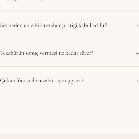
Ses neden en etkili tezahür pratiği kabul edilir?
Tezahürün sonuç vermesi ne kadar sürer?
Çekim Yasası ile tezahür aynı şey mi?