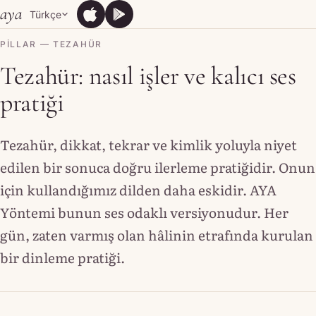
Skip to content
aya
Türkçe
App Store
Google Play
App Store
Google Play
PILLAR — TEZAHÜR
Tezahür: nasıl işler ve kalıcı ses
pratiği
Tezahür, dikkat, tekrar ve kimlik yoluyla niyet
edilen bir sonuca doğru ilerleme pratiğidir. Onun
için kullandığımız dilden daha eskidir. AYA
Yöntemi bunun ses odaklı versiyonudur. Her
gün, zaten varmış olan hâlinin etrafında kurulan
bir dinleme pratiği.