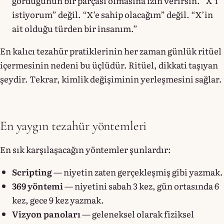
gördüğünün bir parçası olmasına izin verirsin. “X’i
istiyorum” değil. “X’e sahip olacağım” değil. “X’in
ait olduğu türden bir insanım.”
En kalıcı tezahür pratiklerinin her zaman günlük ritüel
içermesinin nedeni bu üçlüdür. Ritüel, dikkati taşıyan
şeydir. Tekrar, kimlik değişiminin yerleşmesini sağlar.
En yaygın tezahür yöntemleri
En sık karşılaşacağın yöntemler şunlardır:
Scripting
— niyetin zaten gerçekleşmiş gibi yazmak.
369 yöntemi
— niyetini sabah 3 kez, gün ortasında 6
kez, gece 9 kez yazmak.
Vizyon panoları
— geleneksel olarak fiziksel