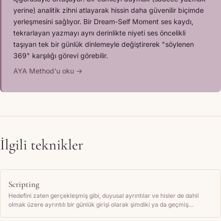
yerine) analitik zihni atlayarak hissin daha güvenilir biçimde
yerleşmesini sağlıyor. Bir Dream-Self Moment ses kaydı,
tekrarlayan yazmayı aynı derinlikte niyeti ses öncelikli
taşıyan tek bir günlük dinlemeyle değiştirerek "söylenen
369" karşılığı görevi görebilir.
AYA Method'u oku →
İlgili teknikler
Scripting
Hedefini zaten gerçekleşmiş gibi, duyusal ayrıntılar ve hisler de dahil
olmak üzere ayrıntılı bir günlük girişi olarak şimdiki ya da geçmiş
zamanda yazarsın, ardından düzenli olarak geri okursun.