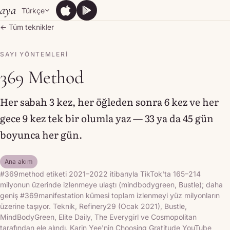
Skip to content
aya
Türkçe
App Store
Google Play
App Store
Google Play
← Tüm teknikler
SAYI YÖNTEMLERI
369 Method
Her sabah 3 kez, her öğleden sonra 6 kez ve her
gece 9 kez tek bir olumla yaz — 33 ya da 45 gün
boyunca her gün.
Ana akım
#369method etiketi 2021–2022 itibarıyla TikTok'ta 165–214
milyonun üzerinde izlenmeye ulaştı (mindbodygreen, Bustle); daha
geniş #369manifestation kümesi toplam izlenmeyi yüz milyonların
üzerine taşıyor. Teknik, Refinery29 (Ocak 2021), Bustle,
MindBodyGreen, Elite Daily, The Everygirl ve Cosmopolitan
tarafından ele alındı. Karin Yee'nin Choosing Gratitude YouTube