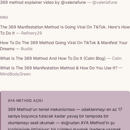
369 method explainer video by @valeriafune
— @valeriafune
OKU
The 369 Manifestation Method Is Going Viral On TikTok. Here's How
To Do It
— Refinery29
How To Do The 369 Method Going Viral On TikTok & Manifest Your
Dreams
— Bustle
What Is The 369 Method And How To Do It (Calm Blog)
— Calm
What Is The 369 Manifestation Method & How Do You Use It?
—
MindBodyGreen
AYA METHOD AÇISI
369 Method'un temel mekanizması — odaklanmayı en az 17
saniye boyunca tutacak kadar yavaş bir tempoda bir
olumlamayı sesli okumak — doğrudan AYA Method'in şu
içgörüsüyle örtüşüyor: bir cümleyi duymak (sadece yazmak