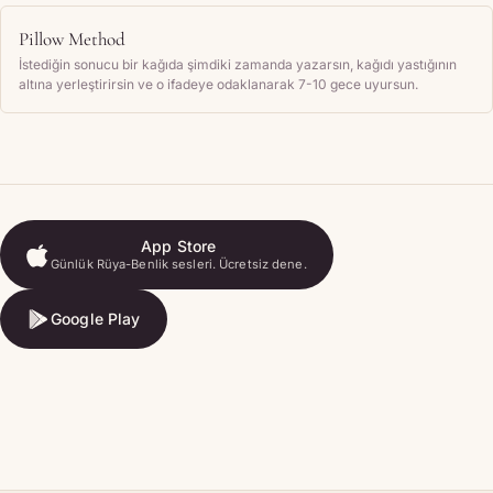
Pillow Method
İstediğin sonucu bir kağıda şimdiki zamanda yazarsın, kağıdı yastığının
altına yerleştirirsin ve o ifadeye odaklanarak 7-10 gece uyursun.
App Store
Günlük Rüya-Benlik sesleri. Ücretsiz dene.
App Store
Google Play
Google Play