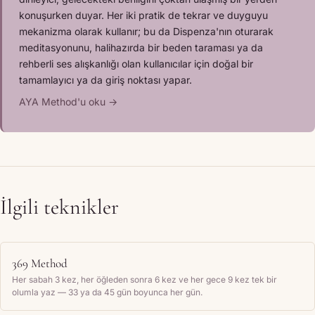
konuşurken duyar. Her iki pratik de tekrar ve duyguyu
mekanizma olarak kullanır; bu da Dispenza'nın oturarak
meditasyonunu, halihazırda bir beden taraması ya da
rehberli ses alışkanlığı olan kullanıcılar için doğal bir
tamamlayıcı ya da giriş noktası yapar.
AYA Method'u oku →
İlgili teknikler
369 Method
Her sabah 3 kez, her öğleden sonra 6 kez ve her gece 9 kez tek bir
olumla yaz — 33 ya da 45 gün boyunca her gün.