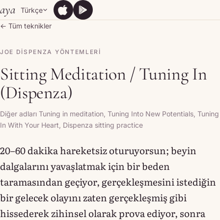
Skip to content
aya
Türkçe
App Store
Google Play
App Store
Google Play
← Tüm teknikler
JOE DISPENZA YÖNTEMLERI
Sitting Meditation / Tuning In
(Dispenza)
Diğer adları Tuning in meditation, Tuning Into New Potentials, Tuning
In With Your Heart, Dispenza sitting practice
20–60 dakika hareketsiz oturuyorsun; beyin
dalgalarını yavaşlatmak için bir beden
taramasından geçiyor, gerçekleşmesini istediğin
bir gelecek olayını zaten gerçekleşmiş gibi
hissederek zihinsel olarak prova ediyor, sonra