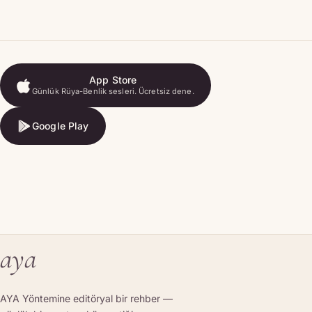
App Store
Günlük Rüya-Benlik sesleri. Ücretsiz dene.
App Store
Google Play
Google Play
aya
AYA Yöntemine editöryal bir rehber —