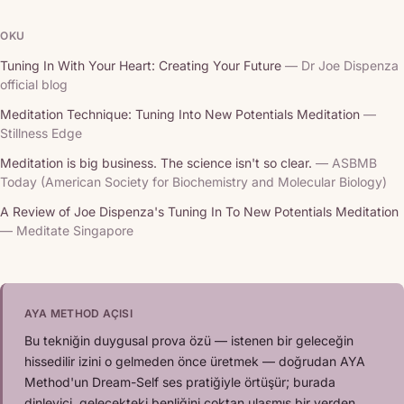
OKU
Tuning In With Your Heart: Creating Your Future
— Dr Joe Dispenza
official blog
Meditation Technique: Tuning Into New Potentials Meditation
—
Stillness Edge
Meditation is big business. The science isn't so clear.
— ASBMB
Today (American Society for Biochemistry and Molecular Biology)
A Review of Joe Dispenza's Tuning In To New Potentials Meditation
— Meditate Singapore
AYA METHOD AÇISI
Bu tekniğin duygusal prova özü — istenen bir geleceğin
hissedilir izini o gelmeden önce üretmek — doğrudan AYA
Method'un Dream-Self ses pratiğiyle örtüşür; burada
dinleyici, gelecekteki benliğini çoktan ulaşmış bir yerden