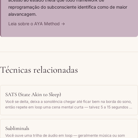
reprogramação do subconsciente identifica como de maior
alavancagem.
Leia sobre o AYA Method →
Técnicas relacionadas
SATS (State Akin to Sleep)
Você se deita, deixa a sonolência chegar até ficar bem na borda do sono,
então repete em loop uma cena mental curta — talvez 5 a 15 segundos —
que mostra seu desejo já realizado, até adormecer.
Subliminals
Você ouve uma trilha de áudio em loop — geralmente música ou som