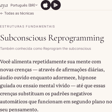
Skip to content
aya
Português (BR)
App Store
Google Play
App Store
Google Play
← Todas as técnicas
ESTRUTURAS FUNDAMENTAIS
Subconscious Reprogramming
Também conhecida como Reprogram the subconscious
Você alimenta repetidamente sua mente com
novas crenças — através de afirmações diárias,
áudio ouvido enquanto adormece, hipnose
guiada ou ensaio mental vívido — até que essas
crenças substituam os padrões negativos
automáticos que funcionam em segundo plano no
seu pensamento.