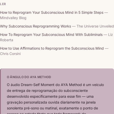
LER
How to Reprogram Your Subconscious Mind in 5 Simple Steps
—
Mindvalley Blog
Why Subconscious Reprogramming Works
— The Universe Unveiled
How To Reprogram Your Subconscious Mind With Subliminals
— Liz
Roberta
How to Use Affirmations to Reprogram the Subconscious Mind
—
Chris Corsini
O ÂNGULO DO AYA METHOD
O áudio Dream-Self Moment do AYA Method é um veículo
de entrega de reprogramação do subconsciente
desenvolvido especificamente para esse fim — uma
gravação personalizada ouvida diariamente na janela
sonolenta pré-sono ou matinal, exatamente o ponto de
acesso ao estado theta que todo framework de