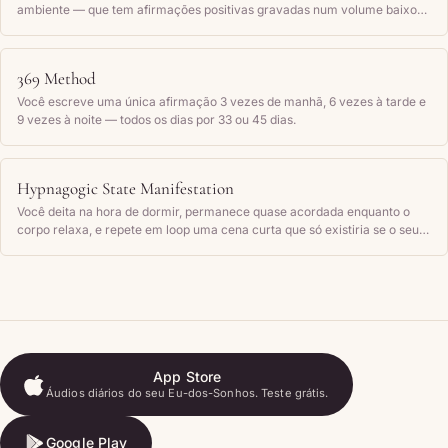
ambiente — que tem afirmações positivas gravadas num volume baixo
demais para ouvir conscientemente, repetindo-as em loop por horas
para gravá-las no subconsciente.
369 Method
Você escreve uma única afirmação 3 vezes de manhã, 6 vezes à tarde e
9 vezes à noite — todos os dias por 33 ou 45 dias.
Hypnagogic State Manifestation
Você deita na hora de dormir, permanece quase acordada enquanto o
corpo relaxa, e repete em loop uma cena curta que só existiria se o seu
objetivo já tivesse acontecido — depois se deixa adormecer dentro desse
sentimento.
App Store
Áudios diários do seu Eu-dos-Sonhos. Teste grátis.
App Store
Google Play