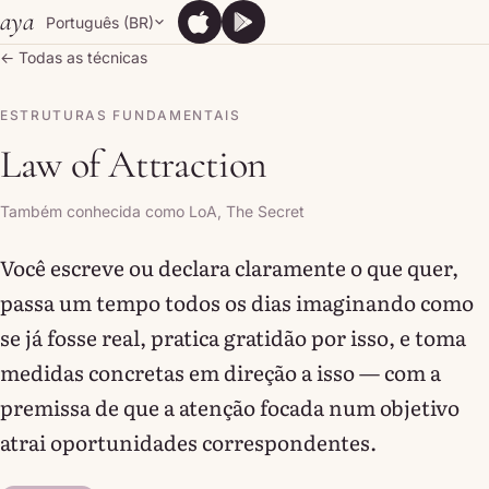
Skip to content
aya
Português (BR)
App Store
Google Play
App Store
Google Play
← Todas as técnicas
ESTRUTURAS FUNDAMENTAIS
Law of Attraction
Também conhecida como LoA, The Secret
Você escreve ou declara claramente o que quer,
passa um tempo todos os dias imaginando como
se já fosse real, pratica gratidão por isso, e toma
medidas concretas em direção a isso — com a
premissa de que a atenção focada num objetivo
atrai oportunidades correspondentes.