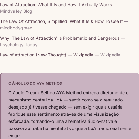
Law of Attraction: What It Is and How It Actually Works
—
Mindvalley Blog
The Law Of Attraction, Simplified: What It Is & How To Use It
—
mindbodygreen
Why 'The Law of Attraction' Is Problematic and Dangerous
—
Psychology Today
Law of attraction (New Thought) — Wikipedia
— Wikipedia
O ÂNGULO DO AYA METHOD
O áudio Dream-Self do AYA Method entrega diretamente o
mecanismo central da LoA — sentir como se o resultado
desejado já tivesse chegado — sem exigir que a usuária
fabrique esse sentimento através de uma visualização
esforçada, tornando-o uma alternativa áudio-nativa e
passiva ao trabalho mental ativo que a LoA tradicionalmente
exige.