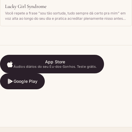
Lucky Girl Syndrome
Você repete a frase "sou tão sortuda, tudo sempre dá certo pra mim" em
voz alta ao longo do seu dia e pratica acreditar plenamente nisso antes
de qualquer evidência de boa sorte aparecer.
App Store
Áudios diários do seu Eu-dos-Sonhos. Teste grátis.
App Store
Google Play
Google Play