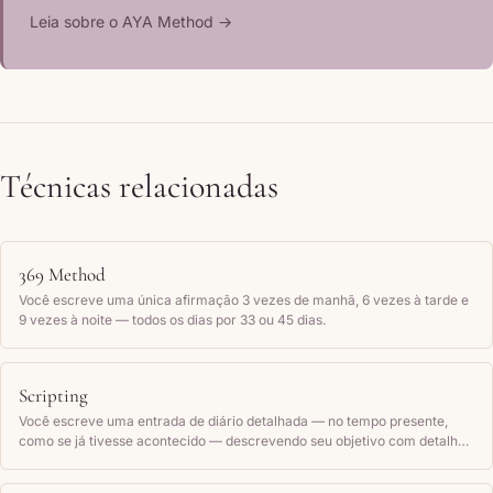
Leia sobre o AYA Method →
Técnicas relacionadas
369 Method
Você escreve uma única afirmação 3 vezes de manhã, 6 vezes à tarde e
9 vezes à noite — todos os dias por 33 ou 45 dias.
Scripting
Você escreve uma entrada de diário detalhada — no tempo presente,
como se já tivesse acontecido — descrevendo seu objetivo com detalhes
sensoriais e como você se sente, e depois relê regularmente.