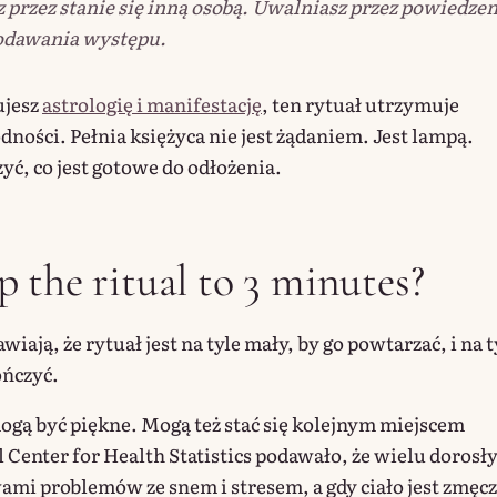
 przez stanie się inną osobą. Uwalniasz przez powiedzen
odawania występu.
ujesz
astrologię i manifestację
, ten rytuał utrzymuje
dności. Pełnia księżyca nie jest żądaniem. Jest lampą.
yć, co jest gotowe do odłożenia.
 the ritual to 3 minutes?
iają, że rytuał jest na tyle mały, by go powtarzać, i na t
ończyć.
ogą być piękne. Mogą też stać się kolejnym miejscem
l Center for Health Statistics podawało, że wielu dorosł
wami problemów ze snem i stresem, a gdy ciało jest zmęc