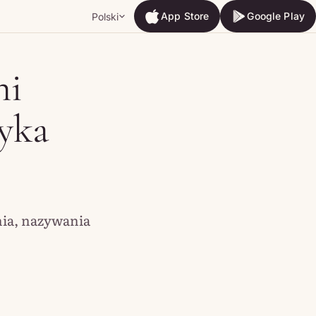
App Store
Google Play
Polski
App Store
Google Play
ni
tyka
nia, nazywania