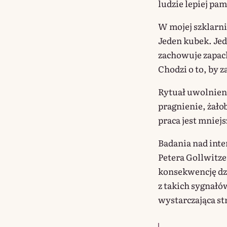
ludzie lepiej pam
W mojej szklarni
Jeden kubek. Je
zachowuje zapach
Chodzi o to, by z
Rytuał uwolnienia
pragnienie, żało
praca jest mniejs
Badania nad int
Petera Gollwitze
konsekwencję dzi
z takich sygnałów
wystarczająca st