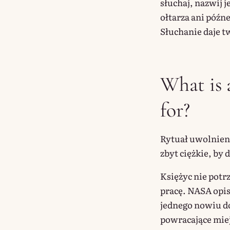
słuchaj, nazwij j
ołtarza ani późne
Słuchanie daje t
What is a
for?
Rytuał uwolnieni
zbyt ciężkie, by 
Księżyc nie potr
pracę. NASA opis
jednego nowiu do
powracające miejs