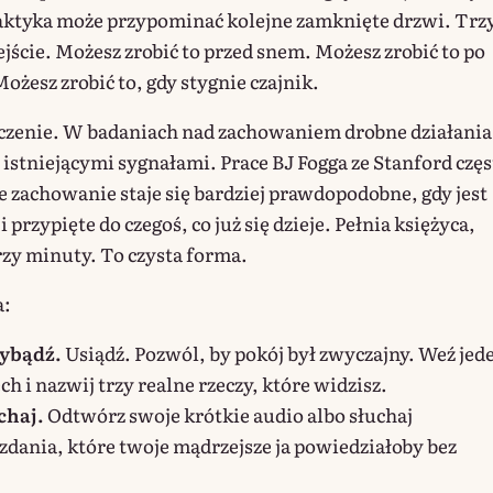
ktyka może przypominać kolejne zamknięte drzwi. Trz
ejście. Możesz zrobić to przed snem. Możesz zrobić to po
ożesz zrobić to, gdy stygnie czajnik.
czenie. W badaniach nad zachowaniem drobne działania
 z istniejącymi sygnałami. Prace BJ Fogga ze Stanford czę
e zachowanie staje się bardziej prawdopodobne, gdy jest
 przypięte do czegoś, co już się dzieje. Pełnia księżyca,
rzy minuty. To czysta forma.
a:
zybądź.
Usiądź. Pozwól, by pokój był zwyczajny. Weź jed
 i nazwij trzy realne rzeczy, które widzisz.
chaj.
Odtwórz swoje krótkie audio albo słuchaj
dania, które twoje mądrzejsze ja powiedziałoby bez