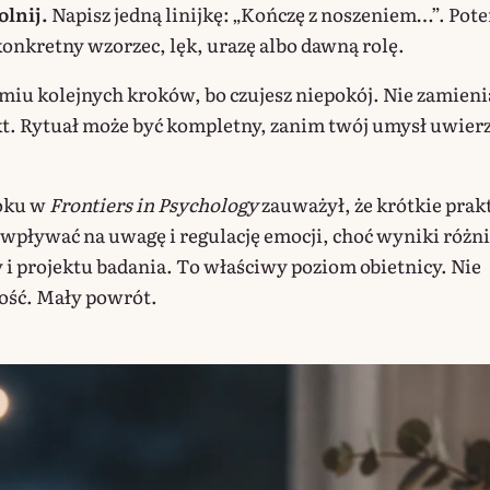
olnij.
Napisz jedną linijkę: „Kończę z noszeniem…”. Pot
konkretny wzorzec, lęk, urazę albo dawną rolę.
miu kolejnych kroków, bo czujesz niepokój. Nie zamieni
t. Rytuał może być kompletny, zanim twój umysł uwierz
roku w
Frontiers in Psychology
zauważył, że krótkie prak
pływać na uwagę i regulację emocji, choć wyniki różni
y i projektu badania. To właściwy poziom obietnicy. Nie
ość. Mały powrót.