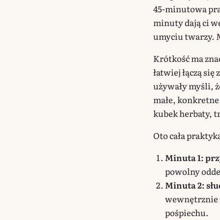
45-minutowa pra
minuty dają ci w
umyciu twarzy. M
Krótkość ma zna
łatwiej łączą się
używały myśli, ż
małe, konkretne i
kubek herbaty, t
Oto cała praktyk
Minuta 1: pr
powolny oddech
Minuta 2: słu
wewnętrznie z
pośpiechu.