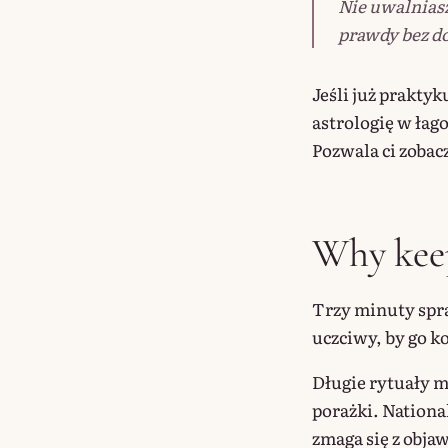
Nie uwalniasz
prawdy bez d
Jeśli już praktyk
astrologię w łago
Pozwala ci zobacz
Why keep
Trzy minuty spraw
uczciwy, by go k
Długie rytuały m
porażki. Nationa
zmaga się z obja