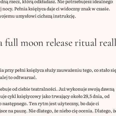
edną rzecz, którą odkładasz. Nie potrzebujesz idealnego
j nocy. Pełnia księżyca daje ci widoczny znak w czasie.
wojemu umysłowi cichszą instrukcję.
 full moon release ritual real
a przy pełni księżyca służy zauważeniu tego, co stało si
dalej to odtwarzać.
zebuje od ciebie teatralności. Już wykonuje swoją dawną
uje cykl księżycowy jako trwający około 29,5 dnia, od
 następnego. Ten rytm jest użyteczny, bo daje ci
ce na pauzę. Nie dlatego, że niebo cię ocenia. Dlatego, ż