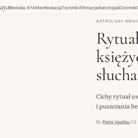
Skip to content
aya
Metoda AYA
Manifestacja
Techniki
Afirmacje
Astrologia
Dziennik
ASTROLOGY MANI
Rytuał
księży
słucha
Cichy rytuał u
i puszczania be
By
Petra Vasiliou
·
23