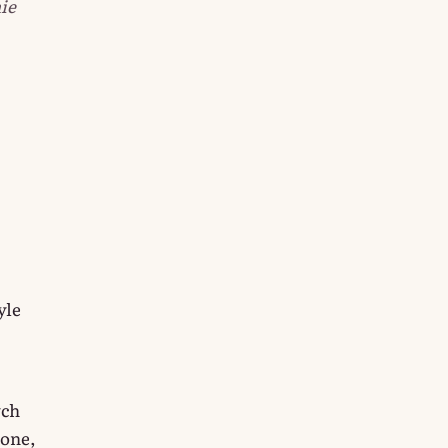
ie
yle
ych
zone,