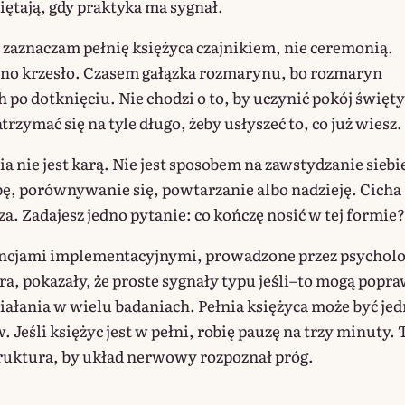
iętają, gdy praktyka ma sygnał.
 zaznaczam pełnię księżyca czajnikiem, nie ceremonią.
dno krzesło. Czasem gałązka rozmarynu, bo rozmaryn
 po dotknięciu. Nie chodzi o to, by uczynić pokój święt
atrzymać się na tyle długo, żeby usłyszeć to, co już wiesz.
 nie jest karą. Nie jest sposobem na zawstydzanie siebie
bę, porównywanie się, powtarzanie albo nadzieję. Cicha
za. Zadajesz jedno pytanie: co kończę nosić w tej formie?
encjami implementacyjnymi, prowadzone przez psychol
ra, pokazały, że proste sygnały typu jeśli–to mogą popra
ałania w wielu badaniach. Pełnia księżyca może być je
. Jeśli księżyc jest w pełni, robię pauzę na trzy minuty. 
ruktura, by układ nerwowy rozpoznał próg.