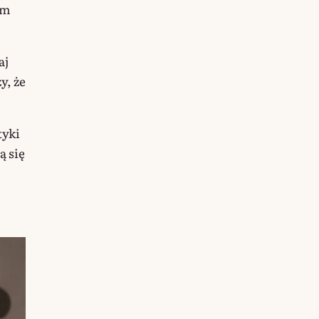
em
aj
y, że
tyki
ą się