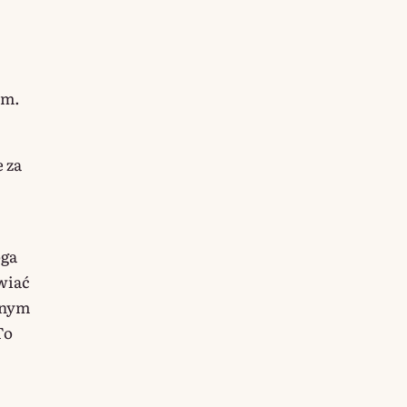
ym.
 za
oga
wiać
dnym
To