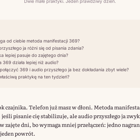
Dwie małe praktyki. Jeden prawdziwy dzień.
a od ciebie metoda manifestacji 369?
rzyszłego ja różni się od pisania zdania?
a lepiej pasuje do zajętego dnia?
 369 działa lepiej niż audio?
ołączyć 369 i audio przyszłego ja bez dokładania zbyt wiele?
łaściwą praktykę na ten tydzień?
ok czajnika. Telefon już masz w dłoni. Metoda manifesta
 jeśli pisanie cię stabilizuje, ale audio przyszłego ja zwyk
e w zajęte dni, bo wymaga mniej przełączeń: jedno nagran
 jeden powrót.