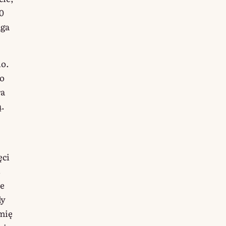
30
aga
io.
go
ra
ą.
ęci
s
że
dy
mię