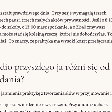
ształt prawdziwego dnia. Trzy sesje wymagają trzech
ech pauz i trzech małych aktów prywatności. Jeśli o 8:1
 do szkoły, o 13:00 masz spotkanie, a o 21:40 zmywasz
może stać się kolejną rzeczą, której nie dokończyłaś. To
dłaś. To znaczy, że praktyka ma wysoki koszt przełączani
io przyszłego ja różni się od
zdania?
 ja zmienia praktykę z tworzenia słów w przyjmowanie i
erujesz stwierdzenie raz za razem. Przy audio słuchasz
nalizowanego nagrania od wersji siebie, która już zna ży