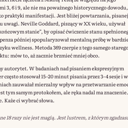
ami 3, 6 i 9, ale nie ma poważnego historycznego dowodu,
ako praktyki manifestacji. Jest bliżej powtarzania, pisane
ngu uwagi. Neville Goddard, piszący w XX wieku, używał
końcowym stanie”, by opisać ćwiczenie stanu spełnione
spenza później spopularyzował mentalną próbę w bardzie
yku wellness. Metoda 369 czerpie z tego samego stareg
ktu: mów to, aż zacznie brzmieć mniej obco.
ny autorytet. W badaniach nad pisaniem ekspresyjnym
 często stosował 15–20 minut pisania przez 3–4 sesje i w
niach zauważał mierzalny wpływ na przetwarzanie emoc
est tym samym protokołem, ale ręka nadal ma znaczenie
. Każe ci wybrać słowa.
e 18 razy nie jest magią. Jest lustrem, z którym zgadzasz