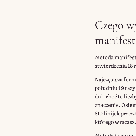
Czego w
manifest
Metoda manifesta
stwierdzenia 18 
Najczęstsza forma
południu i 9 razy
dni, choć te licz
znaczenie. Osiemn
810 linijek przez
którego wracasz
Metoda bywa w in