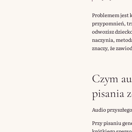
Problemem jest k
przypomnień, trz
odwozisz dziecko
naczynia, metoda 
znaczy, że zawio
Czym aud
pisania 
Audio przyszłego
Przy pisaniu gen
krótkiego sperso