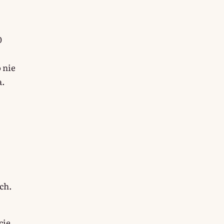
0
 nie
a.
ch.
cie,