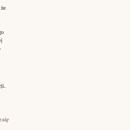
 że
j
go
j
o
ji.
.
 się