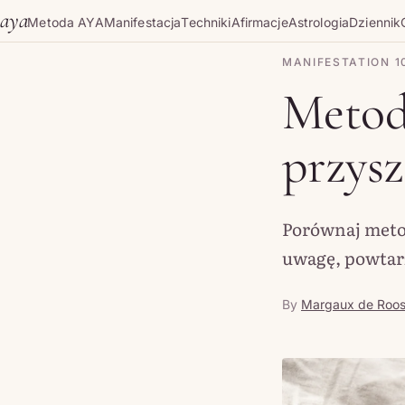
Skip to content
aya
Metoda AYA
Manifestacja
Techniki
Afirmacje
Astrologia
Dziennik
MANIFESTATION 1
Metoda
przysz
Porównaj metodę
uwagę, powtarz
By
Margaux de Roo