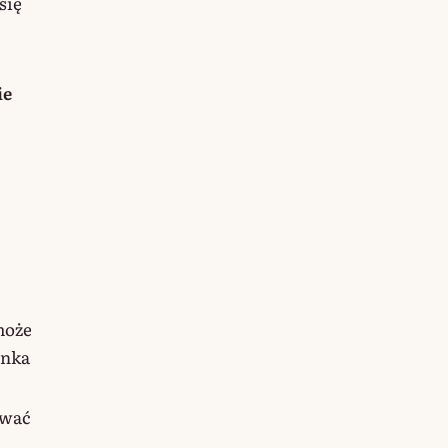
się
ie
może
enka
ować