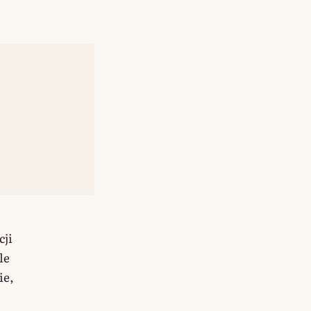
cji
le
ie,