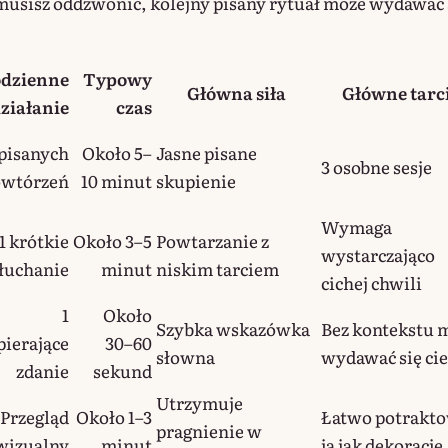
 musisz oddzwonić, kolejny pisany rytuał może wydawać 
dzienne
Typowy
Główna siła
Główne tarc
ziałanie
czas
 pisanych
Około 5–
Jasne pisane
3 osobne sesje
owtórzeń
10 minut
skupienie
Wymaga
1 krótkie
Około 3–5
Powtarzanie z
wystarczająco
łuchanie
minut
niskim tarciem
cichej chwili
1
Około
Szybka wskazówka
Bez kontekstu 
ierające
30–60
słowna
wydawać się ci
zdanie
sekund
Utrzymuje
Przegląd
Około 1–3
Łatwo potrakt
pragnienie w
wizualny
minut
ją jak dekorację