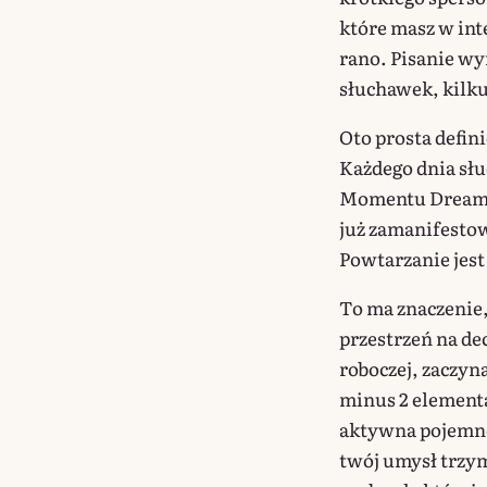
które masz w inte
rano. Pisanie wy
słuchawek, kilku
Oto prosta defini
Każdego dnia sł
Momentu Dream-S
już zamanifestow
Powtarzanie jest
To ma znaczenie, 
przestrzeń na de
roboczej, zaczyna
minus 2 elementa
aktywna pojemno
twój umysł trzym