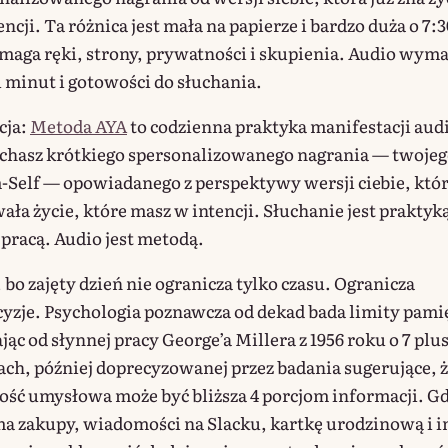
ncji. Ta różnica jest mała na papierze i bardzo duża o 7:
maga ręki, strony, prywatności i skupienia. Audio wym
 minut i gotowości do słuchania.
cja:
Metoda AYA
to codzienna praktyka manifestacji aud
uchasz krótkiego spersonalizowanego nagrania — twoje
elf — opowiadanego z perspektywy wersji ciebie, któ
ała życie, które masz w intencji. Słuchanie jest praktyk
 pracą. Audio jest metodą.
bo zajęty dzień nie ogranicza tylko czasu. Ogranicza
cyzje. Psychologia poznawcza od dekad bada limity pami
jąc od słynnej pracy George’a Millera z 1956 roku o 7 plu
ch, później doprecyzowanej przez badania sugerujące, 
ść umysłowa może być bliższa 4 porcjom informacji. G
a zakupy, wiadomości na Slacku, kartkę urodzinową i i