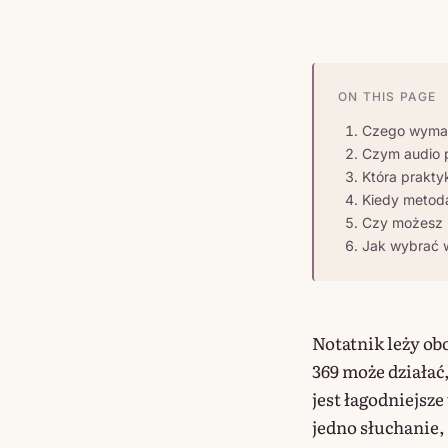
ON THIS PAGE
Czego wymag
Czym audio p
Która praktyk
Kiedy metoda
Czy możesz p
Jak wybrać w
Notatnik leży ob
369 może działać,
jest łagodniejsz
jedno słuchanie,