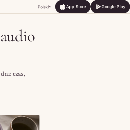
App Store
Google Play
Polski
App Store
Google Play
 audio
dni: czas,