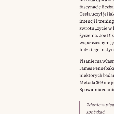
fascynację liczb
Tesla uczył jej j
intencji i treni
zwrotu „życie w 
życzenia. Joe Di
współczesnym jęz
ludzkiego instyn
Pisanie ma włas
James Pennebaker
niektórych bada
Metoda 369 nie j
Spowalnia zdanie
Zdanie zapisan
spotykać.