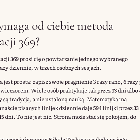
ymaga od ciebie metoda
acji 369?
cji 369 prosi cię o powtarzanie jednego wybranego
razy dziennie, w trzech osobnych sesjach.
 jest prosta: zapisz swoje pragnienie 3 razy rano, 6 razy
 wieczorem. Wiele osób praktykuje tak przez 33 dni albo 
by są tradycją, a nie ustaloną nauką. Matematyka ma
aście pisanych linijek dziennie daje 594 linijki przez 33 
 45 dni. To nie jest nic. Strona może stać się pokojem, do
.
ternecie łączona z Nikolą Teslą ze względu na jego