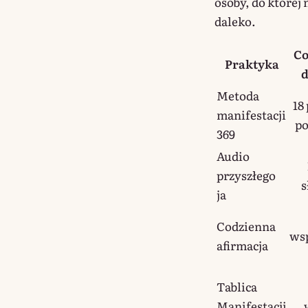
osoby, do której
daleko.
Co
Praktyka
d
Metoda
18
manifestacji
p
369
Audio
przyszłego
s
ja
Codzienna
wsp
afirmacja
Tablica
Manifestacji