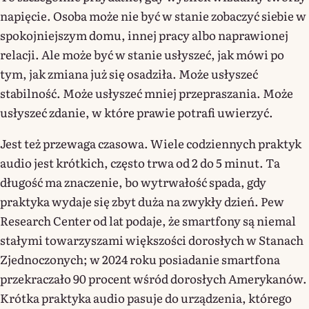
napięcie. Osoba może nie być w stanie zobaczyć siebie w
spokojniejszym domu, innej pracy albo naprawionej
relacji. Ale może być w stanie usłyszeć, jak mówi po
tym, jak zmiana już się osadziła. Może usłyszeć
stabilność. Może usłyszeć mniej przepraszania. Może
usłyszeć zdanie, w które prawie potrafi uwierzyć.
Jest też przewaga czasowa. Wiele codziennych praktyk
audio jest krótkich, często trwa od 2 do 5 minut. Ta
długość ma znaczenie, bo wytrwałość spada, gdy
praktyka wydaje się zbyt duża na zwykły dzień. Pew
Research Center od lat podaje, że smartfony są niemal
stałymi towarzyszami większości dorosłych w Stanach
Zjednoczonych; w 2024 roku posiadanie smartfona
przekraczało 90 procent wśród dorosłych Amerykanów.
Krótka praktyka audio pasuje do urządzenia, którego