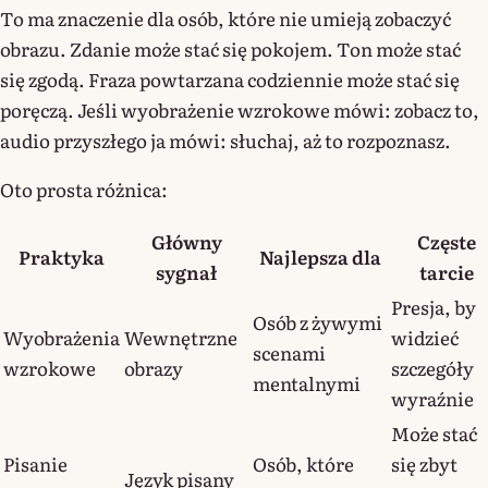
To ma znaczenie dla osób, które nie umieją zobaczyć
obrazu. Zdanie może stać się pokojem. Ton może stać
się zgodą. Fraza powtarzana codziennie może stać się
poręczą. Jeśli wyobrażenie wzrokowe mówi: zobacz to,
audio przyszłego ja mówi: słuchaj, aż to rozpoznasz.
Oto prosta różnica:
Główny
Częste
Praktyka
Najlepsza dla
sygnał
tarcie
Presja, by
Osób z żywymi
Wyobrażenia
Wewnętrzne
widzieć
scenami
wzrokowe
obrazy
szczegóły
mentalnymi
wyraźnie
Może stać
Pisanie
Osób, które
się zbyt
Język pisany