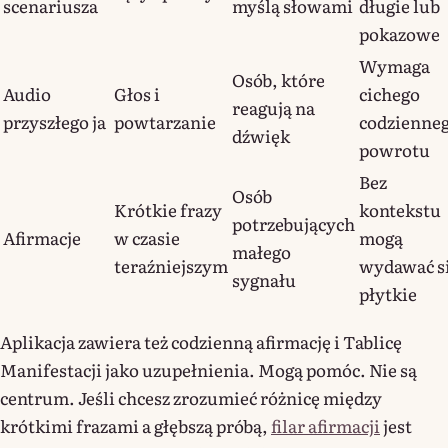
scenariusza
myślą słowami
długie lub
pokazowe
Wymaga
Osób, które
Audio
Głos i
cichego
reagują na
przyszłego ja
powtarzanie
codzienne
dźwięk
powrotu
Bez
Osób
Krótkie frazy
kontekstu
potrzebujących
Afirmacje
w czasie
mogą
małego
teraźniejszym
wydawać s
sygnału
płytkie
Aplikacja zawiera też codzienną afirmację i Tablicę
Manifestacji jako uzupełnienia. Mogą pomóc. Nie są
centrum. Jeśli chcesz zrozumieć różnicę między
krótkimi frazami a głębszą próbą,
filar afirmacji
jest