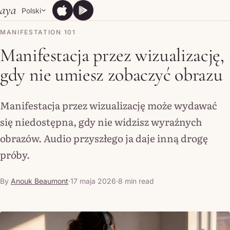
Skip to content
aya
Polski
App Store
Google Play
App Store
Google Play
MANIFESTATION 101
Manifestacja przez wizualizację,
gdy nie umiesz zobaczyć obrazu
Manifestacja przez wizualizację może wydawać
się niedostępna, gdy nie widzisz wyraźnych
obrazów. Audio przyszłego ja daje inną drogę
próby.
By
Anouk Beaumont
·
17 maja 2026
·
8 min read