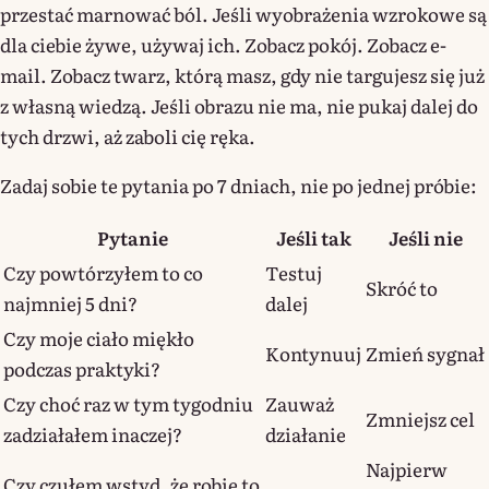
przestać marnować ból. Jeśli wyobrażenia wzrokowe są
dla ciebie żywe, używaj ich. Zobacz pokój. Zobacz e-
mail. Zobacz twarz, którą masz, gdy nie targujesz się już
z własną wiedzą. Jeśli obrazu nie ma, nie pukaj dalej do
tych drzwi, aż zaboli cię ręka.
Zadaj sobie te pytania po 7 dniach, nie po jednej próbie:
Pytanie
Jeśli tak
Jeśli nie
Czy powtórzyłem to co
Testuj
Skróć to
najmniej 5 dni?
dalej
Czy moje ciało miękło
Kontynuuj
Zmień sygnał
podczas praktyki?
Czy choć raz w tym tygodniu
Zauważ
Zmniejsz cel
zadziałałem inaczej?
działanie
Najpierw
Czy czułem wstyd, że robię to