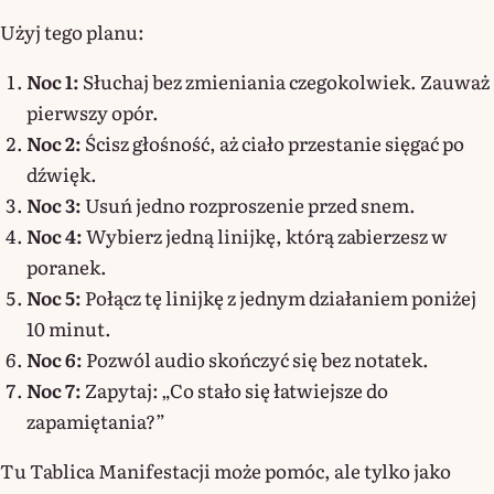
Użyj tego planu:
Noc 1:
Słuchaj bez zmieniania czegokolwiek. Zauważ
pierwszy opór.
Noc 2:
Ścisz głośność, aż ciało przestanie sięgać po
dźwięk.
Noc 3:
Usuń jedno rozproszenie przed snem.
Noc 4:
Wybierz jedną linijkę, którą zabierzesz w
poranek.
Noc 5:
Połącz tę linijkę z jednym działaniem poniżej
10 minut.
Noc 6:
Pozwól audio skończyć się bez notatek.
Noc 7:
Zapytaj: „Co stało się łatwiejsze do
zapamiętania?”
Tu Tablica Manifestacji może pomóc, ale tylko jako