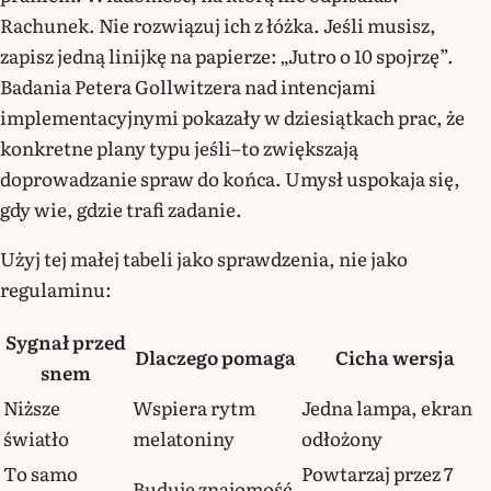
Rachunek. Nie rozwiązuj ich z łóżka. Jeśli musisz,
zapisz jedną linijkę na papierze: „Jutro o 10 spojrzę”.
Badania Petera Gollwitzera nad intencjami
implementacyjnymi pokazały w dziesiątkach prac, że
konkretne plany typu jeśli–to zwiększają
doprowadzanie spraw do końca. Umysł uspokaja się,
gdy wie, gdzie trafi zadanie.
Użyj tej małej tabeli jako sprawdzenia, nie jako
regulaminu:
Sygnał przed
Dlaczego pomaga
Cicha wersja
snem
Niższe
Wspiera rytm
Jedna lampa, ekran
światło
melatoniny
odłożony
To samo
Powtarzaj przez 7
Buduje znajomość