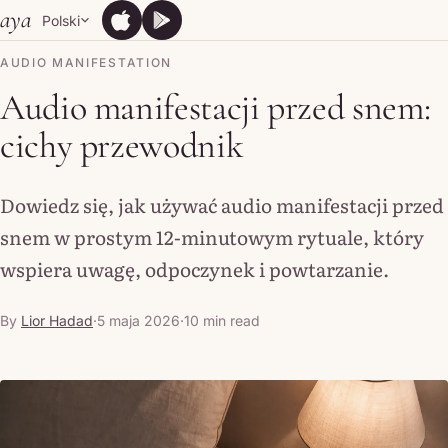
Skip to content
aya
Polski
App Store
Google Play
App Store
Google Play
AUDIO MANIFESTATION
Audio manifestacji przed snem:
cichy przewodnik
Dowiedz się, jak używać audio manifestacji przed
snem w prostym 12-minutowym rytuale, który
wspiera uwagę, odpoczynek i powtarzanie.
By
Lior Hadad
·
5 maja 2026
·
10 min read