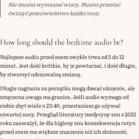
Nie musisz wymuszać wiary. Musisz przestać
ćwiczyć przeciwieństwo każdej nocy.
How long should the bedtime audio be?
Najlepsze audio przed snem zwykle trwa od 5 do 12
minut. Jest dość krótkie, by je powtarzać, i dość długie,
by stworzyć odczuwalną zmianę.
Długie nagrania na początku mogą dawać ukojenie, ale
zmęczona uwaga ma granice. Jeśli audio wymaga od
ciebie zbyt wiele o 23:40, przestaniesz go używać
czwartej nocy. Przegląd literatury medycyny snu z 2022
roku zauważył, że dla higieny snu konsekwencja rutyn
przed snem ma większe znaczenie niż ich złożoność.