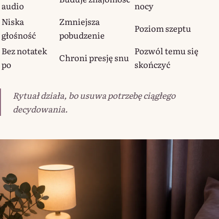
audio
nocy
Niska
Zmniejsza
Poziom szeptu
głośność
pobudzenie
Bez notatek
Pozwól temu się
Chroni presję snu
po
skończyć
Rytuał działa, bo usuwa potrzebę ciągłego
decydowania.