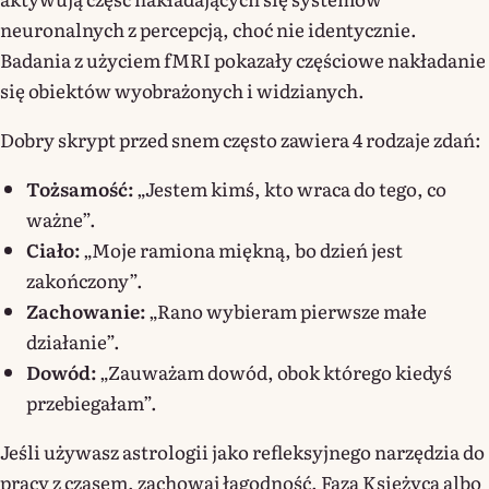
neuronalnych z percepcją, choć nie identycznie.
Badania z użyciem fMRI pokazały częściowe nakładanie
się obiektów wyobrażonych i widzianych.
Dobry skrypt przed snem często zawiera 4 rodzaje zdań:
Tożsamość:
„Jestem kimś, kto wraca do tego, co
ważne”.
Ciało:
„Moje ramiona miękną, bo dzień jest
zakończony”.
Zachowanie:
„Rano wybieram pierwsze małe
działanie”.
Dowód:
„Zauważam dowód, obok którego kiedyś
przebiegałam”.
Jeśli używasz astrologii jako refleksyjnego narzędzia do
pracy z czasem, zachowaj łagodność. Faza Księżyca albo