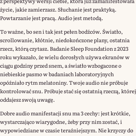
z perspektywy wersji ciebie, która już zamanifestowała
życie, jakie zamierzasz. Słuchanie jest praktyką.
Powtarzanie jest pracą. Audio jest metodą.
To ważne, bo sen i tak jest pełen bodźców. Światło,
scrollowanie, kłótnie, niedokończone plany, ostatnia
rzecz, którą czytasz. Badanie Sleep Foundation z 2023
roku wykazało, że wielu dorosłych używa ekranów w
ciągu godziny przed snem, a światło wzbogacone o
niebieskie pasmo w badaniach laboratoryjnych
opóźniało rytm melatoniny. Twoje audio nie próbuje
kontrolować snu. Próbuje stać się ostatnią rzeczą, której
oddajesz swoją uwagę.
Dobre audio manifestacji snu ma 3 cechy: jest krótkie,
wystarczająco wiarygodne, żeby przy nim zostać, i
wypowiedziane w czasie teraźniejszym. Nie krzyczy do