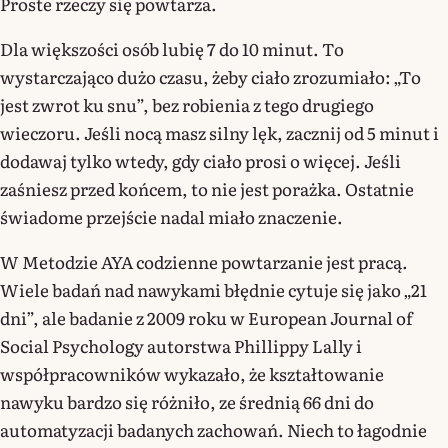
Proste rzeczy się powtarza.
Dla większości osób lubię 7 do 10 minut. To
wystarczająco dużo czasu, żeby ciało zrozumiało: „To
jest zwrot ku snu”, bez robienia z tego drugiego
wieczoru. Jeśli nocą masz silny lęk, zacznij od 5 minut i
dodawaj tylko wtedy, gdy ciało prosi o więcej. Jeśli
zaśniesz przed końcem, to nie jest porażka. Ostatnie
świadome przejście nadal miało znaczenie.
W Metodzie AYA codzienne powtarzanie jest pracą.
Wiele badań nad nawykami błędnie cytuje się jako „21
dni”, ale badanie z 2009 roku w European Journal of
Social Psychology autorstwa Phillippy Lally i
współpracowników wykazało, że kształtowanie
nawyku bardzo się różniło, ze średnią 66 dni do
automatyzacji badanych zachowań. Niech to łagodnie