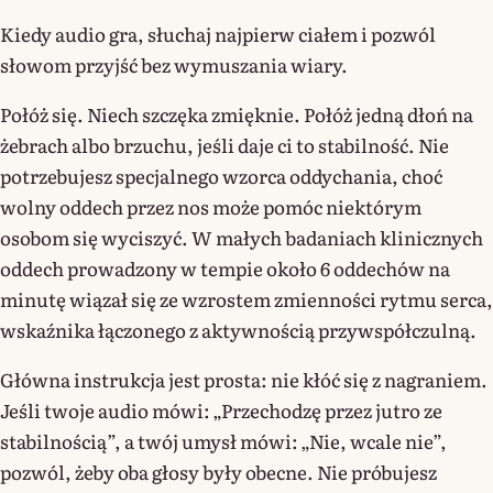
Kiedy audio gra, słuchaj najpierw ciałem i pozwól
słowom przyjść bez wymuszania wiary.
Połóż się. Niech szczęka zmięknie. Połóż jedną dłoń na
żebrach albo brzuchu, jeśli daje ci to stabilność. Nie
potrzebujesz specjalnego wzorca oddychania, choć
wolny oddech przez nos może pomóc niektórym
osobom się wyciszyć. W małych badaniach klinicznych
oddech prowadzony w tempie około 6 oddechów na
minutę wiązał się ze wzrostem zmienności rytmu serca,
wskaźnika łączonego z aktywnością przywspółczulną.
Główna instrukcja jest prosta: nie kłóć się z nagraniem.
Jeśli twoje audio mówi: „Przechodzę przez jutro ze
stabilnością”, a twój umysł mówi: „Nie, wcale nie”,
pozwól, żeby oba głosy były obecne. Nie próbujesz