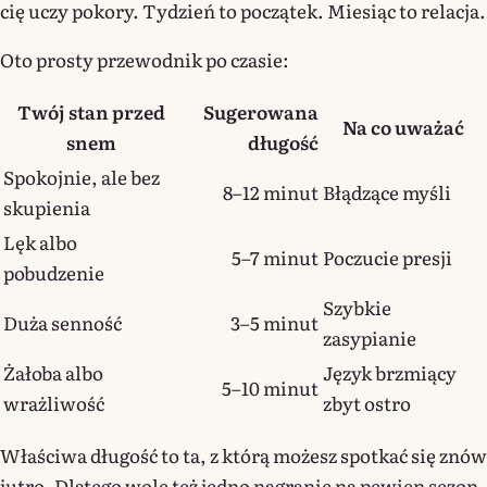
cię uczy pokory. Tydzień to początek. Miesiąc to relacja.
Oto prosty przewodnik po czasie:
Twój stan przed
Sugerowana
Na co uważać
snem
długość
Spokojnie, ale bez
8–12 minut
Błądzące myśli
skupienia
Lęk albo
5–7 minut
Poczucie presji
pobudzenie
Szybkie
Duża senność
3–5 minut
zasypianie
Żałoba albo
Język brzmiący
5–10 minut
wrażliwość
zbyt ostro
Właściwa długość to ta, z którą możesz spotkać się znów
jutro. Dlatego wolę też jedno nagranie na pewien sezon,