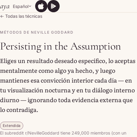
Skip to content
aya
Español
App Store
Google Play
App Store
Google Play
← Todas las técnicas
MÉTODOS DE NEVILLE GODDARD
Persisting in the Assumption
Eliges un resultado deseado específico, lo aceptas
mentalmente como algo ya hecho, y luego
mantienes esa convicción interior cada día — en
tu visualización nocturna y en tu diálogo interno
diurno — ignorando toda evidencia externa que
lo contradiga.
Extendida
El subreddit r/NevilleGoddard tiene 249,000 miembros (con un