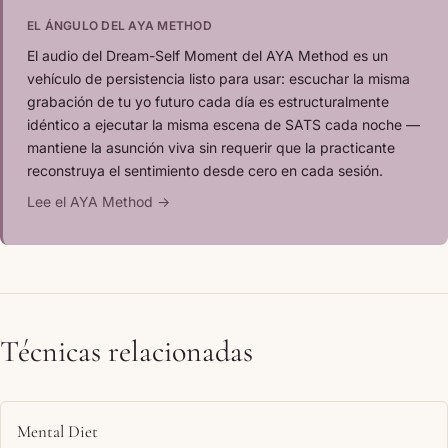
EL ÁNGULO DEL AYA METHOD
El audio del Dream-Self Moment del AYA Method es un
vehículo de persistencia listo para usar: escuchar la misma
grabación de tu yo futuro cada día es estructuralmente
idéntico a ejecutar la misma escena de SATS cada noche —
mantiene la asunción viva sin requerir que la practicante
reconstruya el sentimiento desde cero en cada sesión.
Lee el AYA Method →
Técnicas relacionadas
Mental Diet