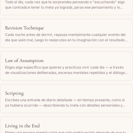
Todo el día, cada vez que te sorprendes pensando o "escuchando" algo
que contradice tener tu meta ya lograda, paras ese pensamiento y lo
reemplazas con el diálogo interno de alguien que ya lo tiene.
Revision Technique
Cada noche antes de dormir, repasas mentalmente cualquier evento del
día que salió mal, luego lo reejecutas en tu imaginación con el resultado
que desearías que hubiera ocurrido, hasta que la nueva versión se sienta
real.
Law of Assumption
Eliges algo específico que quieres y practicas vivir cada día — a través
de visualizaciones deliberadas, escenas mentales repetidas y el diálogo
interno — como si ya hubiera ocurrido, hasta que esa realidad asumida
se convierte en tu estado mental por defecto.
Scripting
Escribes una entrada de diario detallada — en tiempo presente, como si
ya hubiera ocurrido — describiendo tu meta con detalles sensoriales y
cómo te sientes, y la lees de nuevo con regularidad.
Living in the End
Eliges una escena mental corta que solo podría existir después de que tu