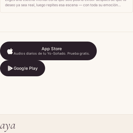
deseo ya sea real, luego repites esa escena — con toda su emoción
sentida — cada día hasta que se sienta como un hecho simple sobre tu
vida y no como una fantasía.
App Store
Audios diarios de tu Yo-Soñado. Prueba gratis.
App Store
Google Play
Google Play
aya