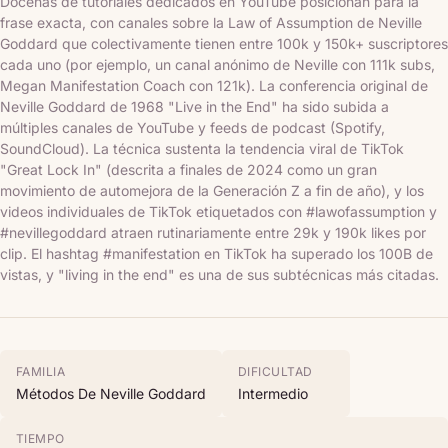
Docenas de tutoriales dedicados en YouTube posicionan para la
frase exacta, con canales sobre la Law of Assumption de Neville
Goddard que colectivamente tienen entre 100k y 150k+ suscriptores
cada uno (por ejemplo, un canal anónimo de Neville con 111k subs,
Megan Manifestation Coach con 121k). La conferencia original de
Neville Goddard de 1968 "Live in the End" ha sido subida a
múltiples canales de YouTube y feeds de podcast (Spotify,
SoundCloud). La técnica sustenta la tendencia viral de TikTok
"Great Lock In" (descrita a finales de 2024 como un gran
movimiento de automejora de la Generación Z a fin de año), y los
videos individuales de TikTok etiquetados con #lawofassumption y
#nevillegoddard atraen rutinariamente entre 29k y 190k likes por
clip. El hashtag #manifestation en TikTok ha superado los 100B de
vistas, y "living in the end" es una de sus subtécnicas más citadas.
FAMILIA
DIFICULTAD
Métodos De Neville Goddard
Intermedio
TIEMPO