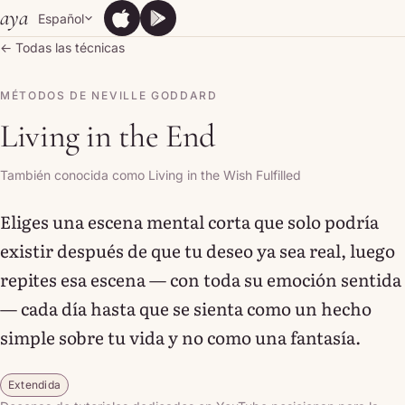
Skip to content
aya
Español
App Store
Google Play
App Store
Google Play
← Todas las técnicas
MÉTODOS DE NEVILLE GODDARD
Living in the End
También conocida como Living in the Wish Fulfilled
Eliges una escena mental corta que solo podría
existir después de que tu deseo ya sea real, luego
repites esa escena — con toda su emoción sentida
— cada día hasta que se sienta como un hecho
simple sobre tu vida y no como una fantasía.
Extendida