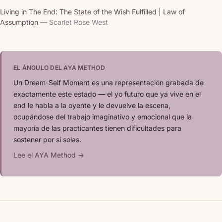
Living in The End: The State of the Wish Fulfilled | Law of
Assumption
— Scarlet Rose West
EL ÁNGULO DEL AYA METHOD
Un Dream-Self Moment es una representación grabada de
exactamente este estado — el yo futuro que ya vive en el
end le habla a la oyente y le devuelve la escena,
ocupándose del trabajo imaginativo y emocional que la
mayoría de las practicantes tienen dificultades para
sostener por sí solas.
Lee el AYA Method →