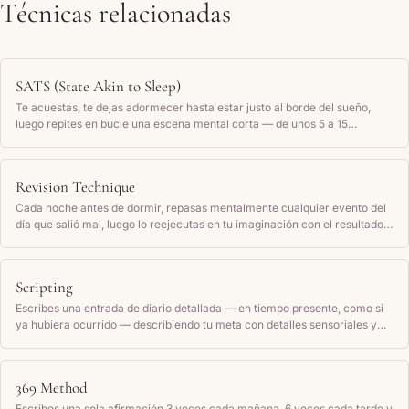
Técnicas relacionadas
SATS (State Akin to Sleep)
Te acuestas, te dejas adormecer hasta estar justo al borde del sueño,
luego repites en bucle una escena mental corta — de unos 5 a 15
segundos — que muestra tu deseo ya cumplido, hasta que te quedas
dormida.
Revision Technique
Cada noche antes de dormir, repasas mentalmente cualquier evento del
día que salió mal, luego lo reejecutas en tu imaginación con el resultado
que desearías que hubiera ocurrido, hasta que la nueva versión se sienta
real.
Scripting
Escribes una entrada de diario detallada — en tiempo presente, como si
ya hubiera ocurrido — describiendo tu meta con detalles sensoriales y
cómo te sientes, y la lees de nuevo con regularidad.
369 Method
Escribes una sola afirmación 3 veces cada mañana, 6 veces cada tarde y