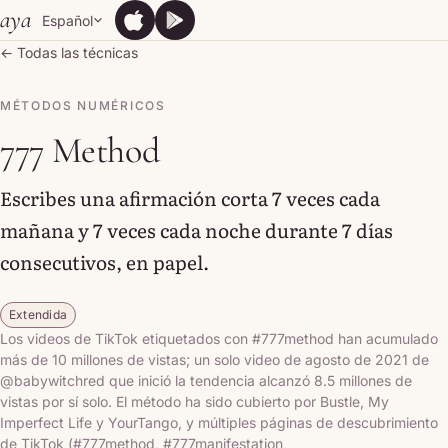
Skip to content
aya
Español
App Store
Google Play
App Store
Google Play
← Todas las técnicas
MÉTODOS NUMÉRICOS
777 Method
Escribes una afirmación corta 7 veces cada
mañana y 7 veces cada noche durante 7 días
consecutivos, en papel.
Extendida
Los videos de TikTok etiquetados con #777method han acumulado
más de 10 millones de vistas; un solo video de agosto de 2021 de
@babywitchred que inició la tendencia alcanzó 8.5 millones de
vistas por sí solo. El método ha sido cubierto por Bustle, My
Imperfect Life y YourTango, y múltiples páginas de descubrimiento
de TikTok (#777method, #777manifestation,