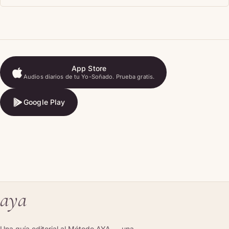
durante 7-10 noches seguidas.
App Store
Audios diarios de tu Yo-Soñado. Prueba gratis.
App Store
Google Play
Google Play
aya
Una guía editorial al Método AYA — una