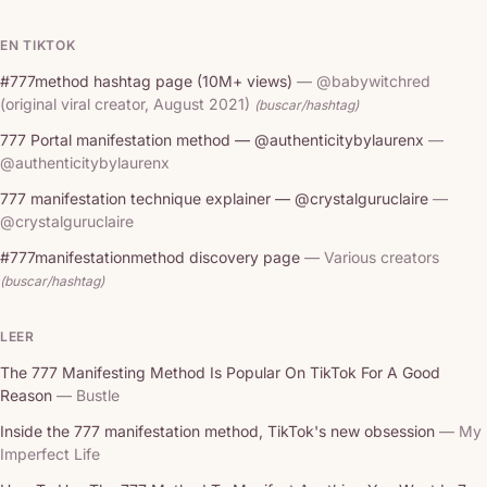
EN TIKTOK
#777method hashtag page (10M+ views)
— @babywitchred
(original viral creator, August 2021)
(buscar/hashtag)
777 Portal manifestation method — @authenticitybylaurenx
—
@authenticitybylaurenx
777 manifestation technique explainer — @crystalguruclaire
—
@crystalguruclaire
#777manifestationmethod discovery page
— Various creators
(buscar/hashtag)
LEER
The 777 Manifesting Method Is Popular On TikTok For A Good
Reason
— Bustle
Inside the 777 manifestation method, TikTok's new obsession
— My
Imperfect Life