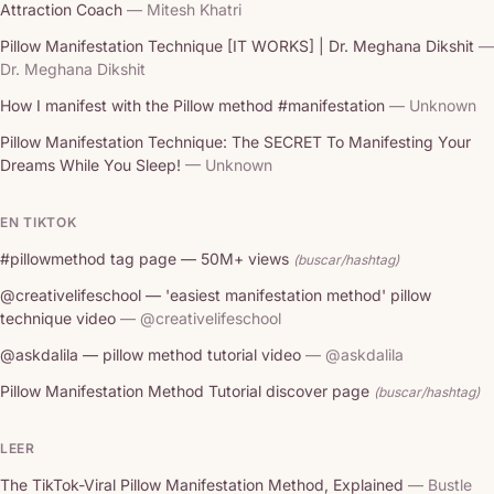
Attraction Coach
— Mitesh Khatri
Pillow Manifestation Technique [IT WORKS] | Dr. Meghana Dikshit
—
Dr. Meghana Dikshit
How I manifest with the Pillow method #manifestation
— Unknown
Pillow Manifestation Technique: The SECRET To Manifesting Your
Dreams While You Sleep!
— Unknown
EN TIKTOK
#pillowmethod tag page — 50M+ views
(buscar/hashtag)
@creativelifeschool — 'easiest manifestation method' pillow
technique video
— @creativelifeschool
@askdalila — pillow method tutorial video
— @askdalila
Pillow Manifestation Method Tutorial discover page
(buscar/hashtag)
LEER
The TikTok-Viral Pillow Manifestation Method, Explained
— Bustle