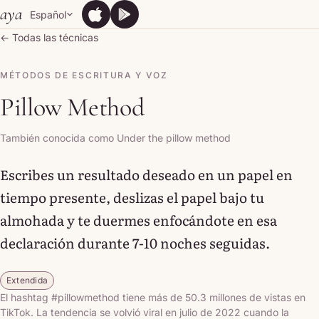
Skip to content
aya
Español
App Store
Google Play
App Store
Google Play
← Todas las técnicas
MÉTODOS DE ESCRITURA Y VOZ
Pillow Method
También conocida como Under the pillow method
Escribes un resultado deseado en un papel en
tiempo presente, deslizas el papel bajo tu
almohada y te duermes enfocándote en esa
declaración durante 7-10 noches seguidas.
Extendida
El hashtag #pillowmethod tiene más de 50.3 millones de vistas en
TikTok. La tendencia se volvió viral en julio de 2022 cuando la