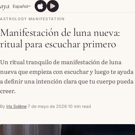
Skip to content
aya
Español
App Store
Google Play
App Store
Google Play
ASTROLOGY MANIFESTATION
Manifestación de luna nueva:
ritual para escuchar primero
Un ritual tranquilo de manifestación de luna
nueva que empieza con escuchar y luego te ayuda
a definir una intención clara que tu cuerpo pueda
creer.
By
Iris Solène
·
7 de mayo de 2026
·
10 min read