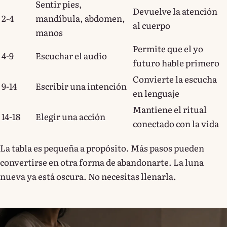
Sentir pies,
Devuelve la atención
2-4
mandíbula, abdomen,
al cuerpo
manos
Permite que el yo
4-9
Escuchar el audio
futuro hable primero
Convierte la escucha
9-14
Escribir una intención
en lenguaje
Mantiene el ritual
14-18
Elegir una acción
conectado con la vida
La tabla es pequeña a propósito. Más pasos pueden
convertirse en otra forma de abandonarte. La luna
nueva ya está oscura. No necesitas llenarla.