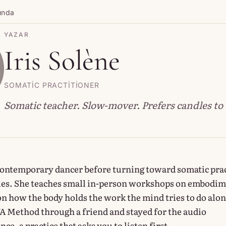
ında
YAZAR
Iris Solène
SOMATIC PRACTITIONER
Somatic teacher. Slow-mover. Prefers candles to 
a contemporary dancer before turning toward somatic pra
ties. She teaches small in-person workshops on embodi
on how the body holds the work the mind tries to do alon
A Method through a friend and stayed for the audio
e, a practice that asks you to listen first.