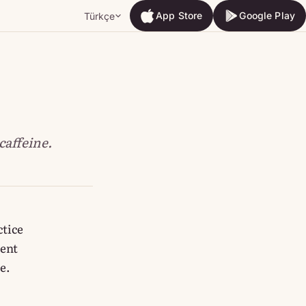
App Store
Google Play
Türkçe
App Store
Google Play
caffeine.
ctice
ment
e.