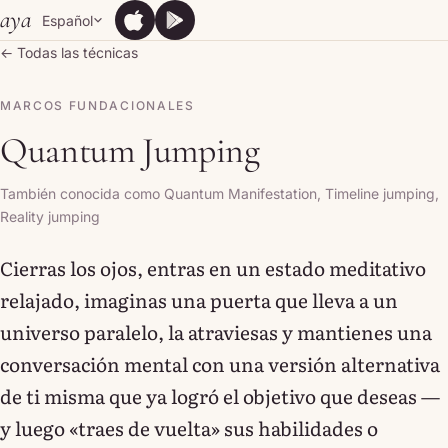
Skip to content
aya
Español
App Store
Google Play
App Store
Google Play
← Todas las técnicas
MARCOS FUNDACIONALES
Quantum Jumping
También conocida como Quantum Manifestation, Timeline jumping,
Reality jumping
Cierras los ojos, entras en un estado meditativo
relajado, imaginas una puerta que lleva a un
universo paralelo, la atraviesas y mantienes una
conversación mental con una versión alternativa
de ti misma que ya logró el objetivo que deseas —
y luego «traes de vuelta» sus habilidades o