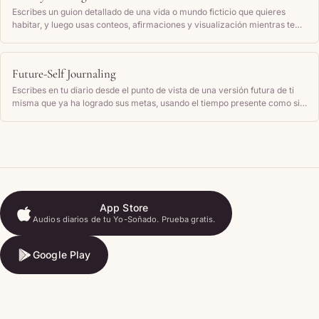
Escribes un guion detallado de una vida o mundo ficticio que quieres
habitar, y luego usas conteos, afirmaciones y visualización mientras te
quedas dormida para intentar experimentar ese mundo como si
realmente estuvieras allí.
Future-Self Journaling
Escribes en tu diario desde el punto de vista de una versión futura de ti
misma que ya ha logrado sus metas, usando el tiempo presente como si
esos resultados fueran tu realidad actual.
App Store
Audios diarios de tu Yo-Soñado. Prueba gratis.
App Store
Google Play
Google Play