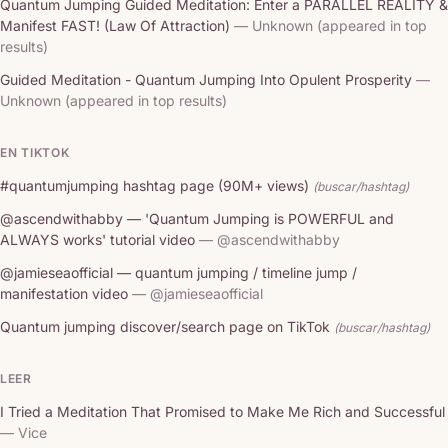
Quantum Jumping Guided Meditation: Enter a PARALLEL REALITY &
Manifest FAST! (Law Of Attraction)
— Unknown (appeared in top
results)
Guided Meditation - Quantum Jumping Into Opulent Prosperity
—
Unknown (appeared in top results)
EN TIKTOK
#quantumjumping hashtag page (90M+ views)
(buscar/hashtag)
@ascendwithabby — 'Quantum Jumping is POWERFUL and
ALWAYS works' tutorial video
— @ascendwithabby
@jamieseaofficial — quantum jumping / timeline jump /
manifestation video
— @jamieseaofficial
Quantum jumping discover/search page on TikTok
(buscar/hashtag)
LEER
I Tried a Meditation That Promised to Make Me Rich and Successful
— Vice