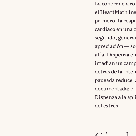
La coherencia co
el HeartMath Ins
primero, la respi
cardíaco en una
segundo, genera
apreciación — sos
alfa. Dispenza e
irradian un camp
detrás de la inte
pausada reduce l
documentada; el 
Dispenza a la apl
del estrés.