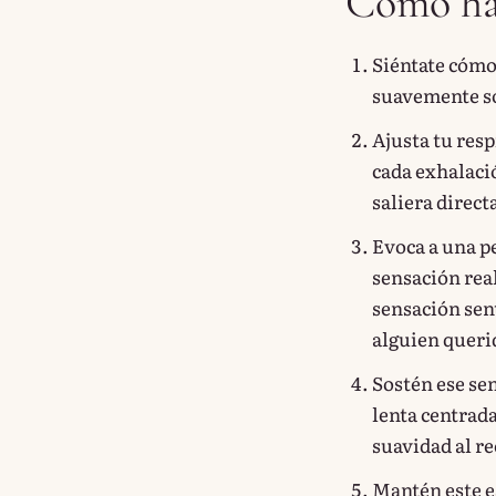
Cómo ha
Siéntate cómo
suavemente sob
Ajusta tu res
cada exhalaci
saliera direct
Evoca a una p
sensación rea
sensación sen
alguien queri
Sostén ese se
lenta centrada
suavidad al re
Mantén este 