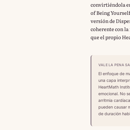
convirtiéndola en
of Being Yourself
versión de Dispe
coherente con la
que el propio He
VALE LA PENA S
El enfoque de ma
una capa interpr
HeartMath Instit
emocional. No se
arritmia cardíac
pueden causar ma
de duración habi