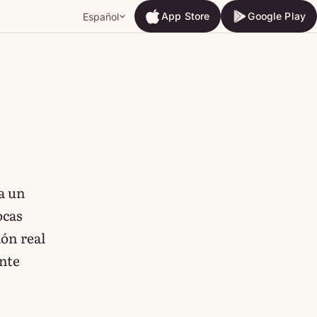
App Store
Google Play
Español
App Store
Google Play
a un
ocas
ón real
nte