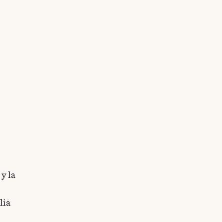
y la
lia