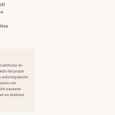
bit
La
tiva
cuánticas) es
cada del propio
a autorregulación
rsonas con
ación pausada
dad en sesiones