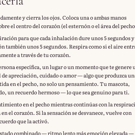
cerla
damente y cierra los ojos. Coloca una o ambas manos
re el centro del corazón (el esternón o el área del pecho
piración para que cada inhalación dure unos 5 segundos y
ón también unos 5 segundos. Respira como si el aire entr
amente a través de tu corazón.
ersona específica, un lugar o un momento que te genere 
l de apreciación, cuidado o amor — algo que produzca un
tida en el pecho, no solo un pensamiento. Tu mascota,
do, un recuerdo hermoso — lo que sea genuino para ti.
ntimiento en el pecho mientras continúas con la respirac
 en el corazón. Si la sensación se desvanece, vuelve con
cuerdo que la activó.
estado combinado — ritmo lento más emoción elevada —