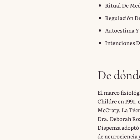
Ritual De Me
Regulación De
Autoestima Y
Intenciones D
De dónde
El marco fisioló
Childre en 1991, 
McCraty. La Técn
Dra. Deborah Roz
Dispenza adoptó 
de neurociencia