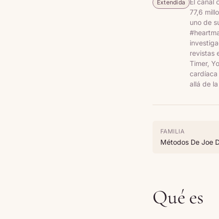
El canal 
Extendida
77,6 mill
uno de s
#heartmat
investig
revistas 
Timer, Y
cardíaca
allá de l
FAMILIA
Métodos De Joe 
Qué es