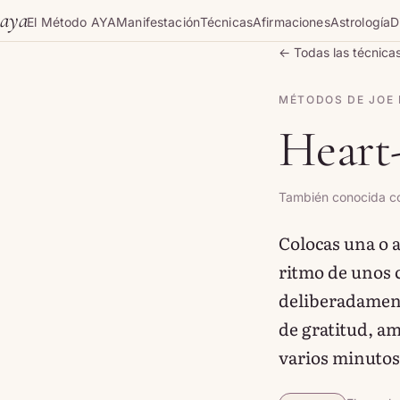
Skip to content
aya
El Método AYA
Manifestación
Técnicas
Afirmaciones
Astrología
D
← Todas las técnica
MÉTODOS DE JOE
Heart
También conocida c
Colocas una o 
ritmo de unos c
deliberadament
de gratitud, a
varios minutos