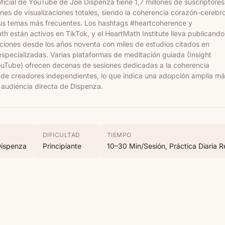
oficial de YouTube de Joe Dispenza tiene 1,7 millones de suscriptores
ones de visualizaciones totales, siendo la coherencia corazón-cerebr
us temas más frecuentes. Los hashtags #heartcoherence y
h están activos en TikTok, y el HeartMath Institute lleva publicando
aciones desde los años noventa con miles de estudios citados en
especializadas. Varias plataformas de meditación guiada (Insight
ouTube) ofrecen decenas de sesiones dedicadas a la coherencia
 de creadores independientes, lo que indica una adopción amplia m
a audiencia directa de Dispenza.
DIFICULTAD
TIEMPO
Dispenza
Principiante
10–30 Min/sesión, Práctica Diaria