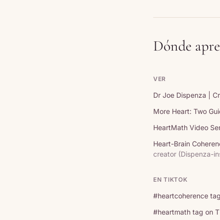
Dónde apre
VER
Dr Joe Dispenza | C
More Heart: Two Gui
HeartMath Video Ser
Heart-Brain Coheren
creator (Dispenza-in
EN TIKTOK
#heartcoherence tag
#heartmath tag on Ti