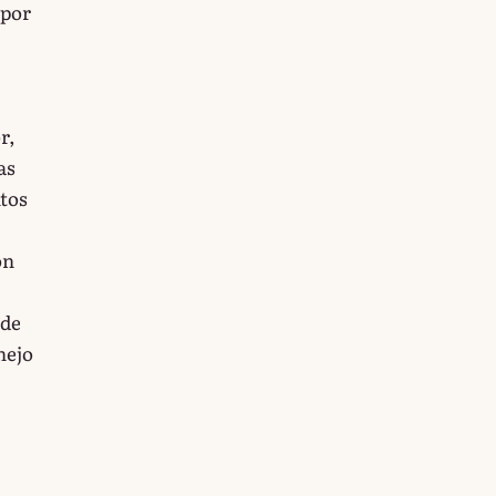
 por
r,
as
ntos
ón
 de
nejo