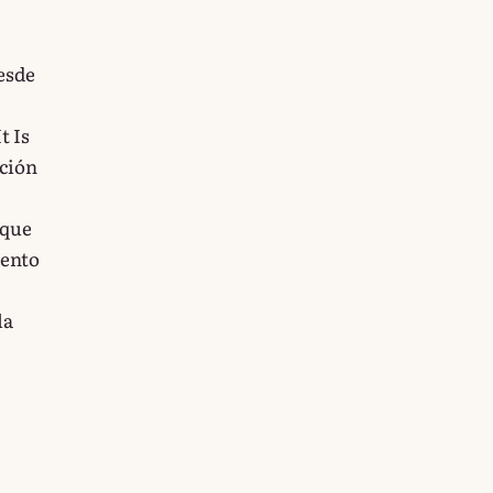
esde
t Is
ación
nque
iento
la