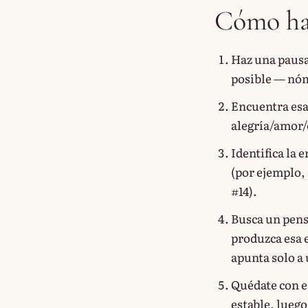
Cómo ha
Haz una pausa
posible — nóm
Encuentra esa 
alegría/amor/
Identifica la 
(por ejemplo, 
#14).
Busca un pen
produzca esa 
apunta solo a 
Quédate con e
estable, luego