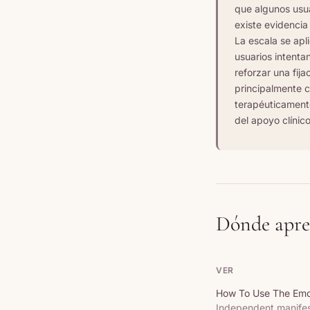
que algunos usua
existe evidencia
La escala se apl
usuarios intenta
reforzar una fij
principalmente 
terapéuticamente
del apoyo clínic
Dónde apre
VER
How To Use The Emot
Independent manifes