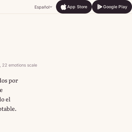
App Store
Google Play
Español
App Store
Google Play
, 22 emotions scale
dos por
e
o el
table.