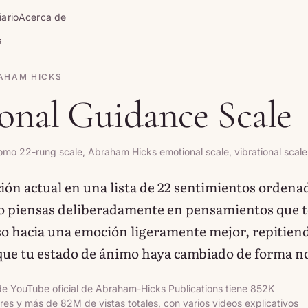
iario
Acerca de
s
AHAM HICKS
onal Guidance Scale
mo 22-rung scale, Abraham Hicks emotional scale, vibrational scale
ión actual en una lista de 22 sentimientos ordena
go piensas deliberadamente en pensamientos que t
 hacia una emoción ligeramente mejor, repitiend
que tu estado de ánimo haya cambiado de forma no
 de YouTube oficial de Abraham-Hicks Publications tiene 852K
res y más de 82M de vistas totales, con varios videos explicativos