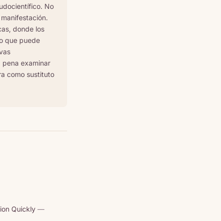
udocientífico. No
 manifestación.
cas, donde los
so que puede
ivas
a pena examinar
ra como sustituto
ion Quickly
—