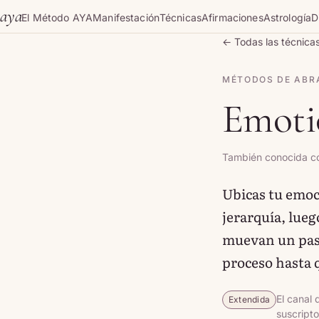
Skip to content
aya
El Método AYA
Manifestación
Técnicas
Afirmaciones
Astrología
D
← Todas las técnica
MÉTODOS DE ABR
Emoti
También conocida co
Ubicas tu emoc
jerarquía, lue
muevan un paso
proceso hasta 
El canal
Extendida
suscripto