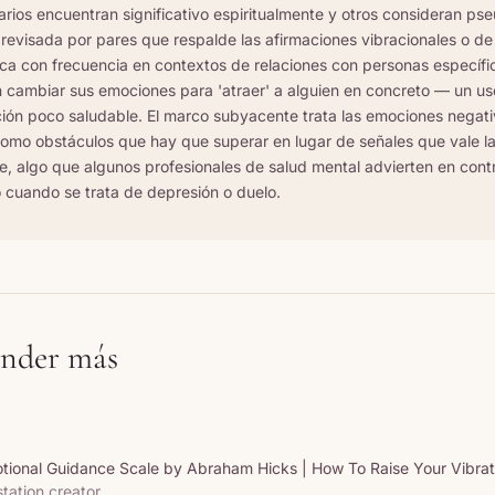
rios encuentran significativo espiritualmente y otros consideran pse
 revisada por pares que respalde las afirmaciones vibracionales o de
ica con frecuencia en contextos de relaciones con personas específi
n cambiar sus emociones para 'atraer' a alguien en concreto — un u
ación poco saludable. El marco subyacente trata las emociones negat
como obstáculos que hay que superar en lugar de señales que vale l
, algo que algunos profesionales de salud mental advierten en cont
o cuando se trata de depresión o duelo.
nder más
ional Guidance Scale by Abraham Hicks | How To Raise Your Vibrat
tation creator