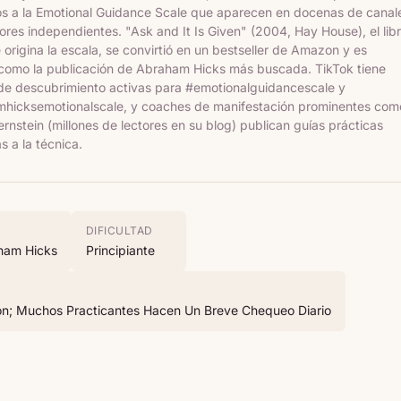
s a la Emotional Guidance Scale que aparecen en docenas de canal
res independientes. "Ask and It Is Given" (2004, Hay House), el lib
origina la escala, se convirtió en un bestseller de Amazon y es
 como la publicación de Abraham Hicks más buscada. TikTok tiene
de descubrimiento activas para #emotionalguidancescale y
hicksemotionalscale, y coaches de manifestación prominentes com
nstein (millones de lectores en su blog) publican guías prácticas
 a la técnica.
DIFICULTAD
ham Hicks
Principiante
ón; Muchos Practicantes Hacen Un Breve Chequeo Diario