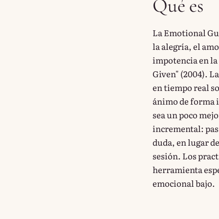
Qué es
La Emotional Gui
la alegría, el amo
impotencia en la 
Given" (2004). L
en tiempo real s
ánimo de forma 
sea un poco mejo
incremental: pasa
duda, en lugar de
sesión. Los prac
herramienta espe
emocional bajo.