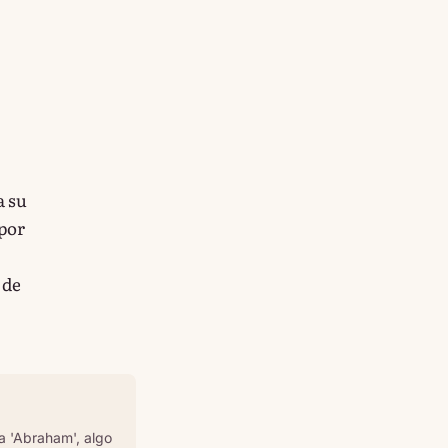
a su
 por
 de
da 'Abraham', algo