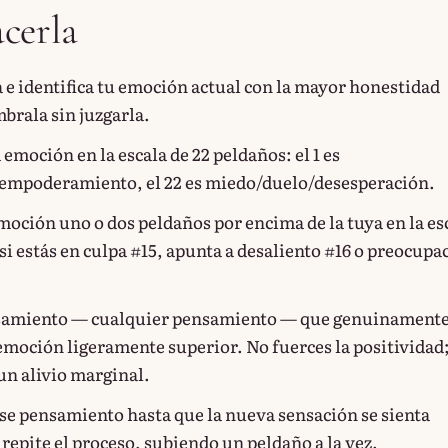
cerla
 e identifica tu emoción actual con la mayor honestidad
brala sin juzgarla.
emoción en la escala de 22 peldaños: el 1 es
empoderamiento, el 22 es miedo/duelo/desesperación.
emoción uno o dos peldaños por encima de la tuya en la es
si estás en culpa #15, apunta a desaliento #16 o preocupa
samiento — cualquier pensamiento — que genuinament
emoción ligeramente superior. No fuerces la positividad
un alivio marginal.
se pensamiento hasta que la nueva sensación se sienta
 repite el proceso, subiendo un peldaño a la vez.