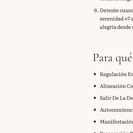
Detente cuando
serenidad #7 e
alegría desde 
Para qué
Regulación E
Alineación Co
Salir De La D
Autoconcienci
Manifestación