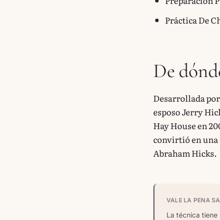
Preparación P
Práctica De C
De dónde
Desarrollada por 
esposo Jerry Hick
Hay House en 2004
convirtió en una
Abraham Hicks.
VALE LA PENA S
La técnica tiene