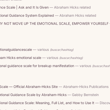
ce Scale | Ask and It Is Given
— Abraham Hicks related
ional Guidance System Explained
— Abraham Hicks related
WHY NOT MOVE UP THE EMOTIONAL SCALE, EMPOWER YOURSELF
tionalguidancescale
— various
(buscar/hashtag)
ham Hicks emotional scale
— various
(buscar/hashtag)
onal guidance scale for breakup manifestation
— various
(buscar/hash
Scale — Official Abraham-Hicks Site
— Abraham-Hicks Publications
tional Guidance Scale by Abraham-Hicks
— Gabby Bernstein
nal Guidance Scale: Meaning, Full List, and How to Use It
— Discov