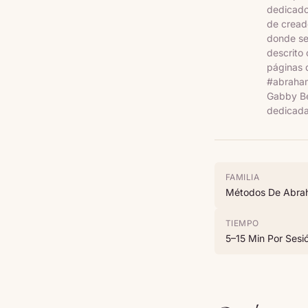
dedicado
de creado
donde se 
descrito
páginas 
#abraham
Gabby Ber
dedicadas
FAMILIA
Métodos De Abra
TIEMPO
5–15 Min Por Sesi