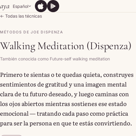
Skip to content
aya
Español
App Store
Google Play
App Store
Google Play
← Todas las técnicas
MÉTODOS DE JOE DISPENZA
Walking Meditation (Dispenza)
También conocida como Future-self walking meditation
Primero te sientas o te quedas quieta, construyes
sentimientos de gratitud y una imagen mental
clara de tu futuro deseado, y luego caminas con
los ojos abiertos mientras sostienes ese estado
emocional — tratando cada paso como práctica
para ser la persona en que te estás convirtiendo.