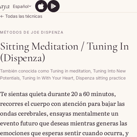
Skip to content
aya
Español
App Store
Google Play
App Store
Google Play
← Todas las técnicas
MÉTODOS DE JOE DISPENZA
Sitting Meditation / Tuning In
(Dispenza)
También conocida como Tuning in meditation, Tuning Into New
Potentials, Tuning In With Your Heart, Dispenza sitting practice
Te sientas quieta durante 20 a 60 minutos,
recorres el cuerpo con atención para bajar las
ondas cerebrales, ensayas mentalmente un
evento futuro que deseas mientras generas las
emociones que esperas sentir cuando ocurra, y