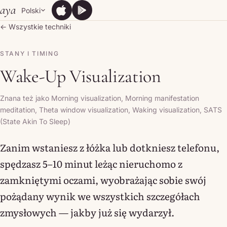
Skip to content
aya
Polski
App Store
Google Play
App Store
Google Play
← Wszystkie techniki
STANY I TIMING
Wake-Up Visualization
Znana też jako Morning visualization, Morning manifestation
meditation, Theta window visualization, Waking visualization, SATS
(State Akin To Sleep)
Zanim wstaniesz z łóżka lub dotkniesz telefonu,
spędzasz 5–10 minut leżąc nieruchomo z
zamkniętymi oczami, wyobrażając sobie swój
pożądany wynik we wszystkich szczegółach
zmysłowych — jakby już się wydarzył.