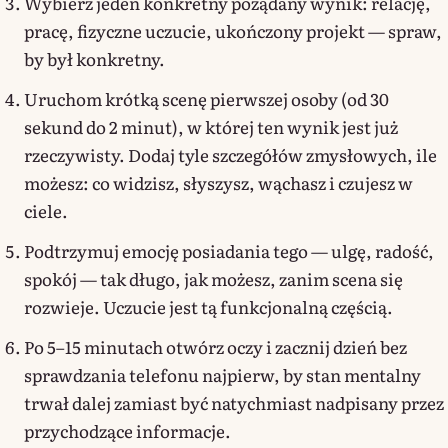
Wybierz jeden konkretny pożądany wynik: relację,
pracę, fizyczne uczucie, ukończony projekt — spraw,
by był konkretny.
Uruchom krótką scenę pierwszej osoby (od 30
sekund do 2 minut), w której ten wynik jest już
rzeczywisty. Dodaj tyle szczegółów zmysłowych, ile
możesz: co widzisz, słyszysz, wąchasz i czujesz w
ciele.
Podtrzymuj emocję posiadania tego — ulgę, radość,
spokój — tak długo, jak możesz, zanim scena się
rozwieje. Uczucie jest tą funkcjonalną częścią.
Po 5–15 minutach otwórz oczy i zacznij dzień bez
sprawdzania telefonu najpierw, by stan mentalny
trwał dalej zamiast być natychmiast nadpisany przez
przychodzące informacje.