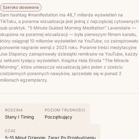
Szeroko stosowana
Sam hashtag #manifestation ma 48,7 miliarda wyświetleń na
TikToku, a poranna wizualizacja jest jedną z najczęściej cytowanych
sub-praktyk. "5 Minute Guided Morning Meditation" Lavendaire —
skupiona na porannej wizualizacji — była pierwszym filmem kanału,
który osiągnął 10 milionów wyświetleń na YouTube, co zainspirowało
ponownie nagranie wersji z 2025 roku. Poranne treści medytacyjne
Joe Dispenzy zainspirowały dziesiątki remiksów na YouTube, każdy
z setkami tysięcy wyświetleń. Książka Hala Elroda "The Miracle
Morning", która umieszcza wizualizację jako jeden z sześciu
codziennych porannych nawyków, sprzedała się w ponad 2
milionach egzemplarzy.
RODZINA
POZIOM TRUDNOŚCI
Stany I Timing
Początkujący
CZAS
5–15 Minut Dziennie, Zaraz Po Przebudzeniu