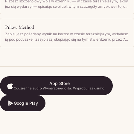
Piszesz szczegółowy wpis w dzienniku — w czasie teraźniejszym, jakby
już się wydarzył — opisując swój cel, w tym szczegóły zmysłowe i to, co
czujesz, a następnie regularnie go czytasz.
Pillow Method
Zapisujesz pożądany wynik na kartce w czasie teraźniejszym, wkładasz
ją pod poduszkę i zasypiasz, skupiając się na tym stwierdzeniu przez 7–
10 nocy z rzędu.
App Store
Codzienne audio Wymarzonego Ja. Wypróbuj za darmo.
App Store
Google Play
Google Play