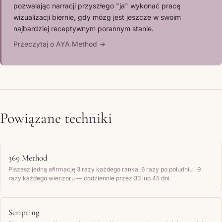
pozwalając narracji przyszłego "ja" wykonać pracę
wizualizacji biernie, gdy mózg jest jeszcze w swoim
najbardziej receptywnym porannym stanie.
Przeczytaj o AYA Method →
Powiązane techniki
369 Method
Piszesz jedną afirmację 3 razy każdego ranka, 6 razy po południu i 9
razy każdego wieczoru — codziennie przez 33 lub 45 dni.
Scripting