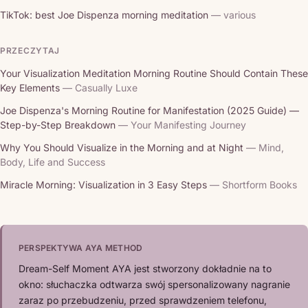
TikTok: best Joe Dispenza morning meditation
— various
PRZECZYTAJ
Your Visualization Meditation Morning Routine Should Contain These
Key Elements
— Casually Luxe
Joe Dispenza's Morning Routine for Manifestation (2025 Guide) —
Step-by-Step Breakdown
— Your Manifesting Journey
Why You Should Visualize in the Morning and at Night
— Mind,
Body, Life and Success
Miracle Morning: Visualization in 3 Easy Steps
— Shortform Books
PERSPEKTYWA AYA METHOD
Dream-Self Moment AYA jest stworzony dokładnie na to
okno: słuchaczka odtwarza swój spersonalizowany nagranie
zaraz po przebudzeniu, przed sprawdzeniem telefonu,