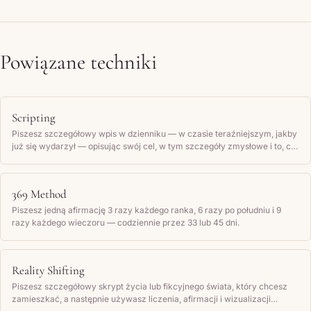
Powiązane techniki
Scripting
Piszesz szczegółowy wpis w dzienniku — w czasie teraźniejszym, jakby
już się wydarzył — opisując swój cel, w tym szczegóły zmysłowe i to, co
czujesz, a następnie regularnie go czytasz.
369 Method
Piszesz jedną afirmację 3 razy każdego ranka, 6 razy po południu i 9
razy każdego wieczoru — codziennie przez 33 lub 45 dni.
Reality Shifting
Piszesz szczegółowy skrypt życia lub fikcyjnego świata, który chcesz
zamieszkać, a następnie używasz liczenia, afirmacji i wizualizacji