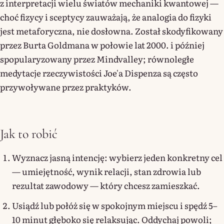
z interpretacji wielu światów mechaniki kwantowej —
choć fizycy i sceptycy zauważają, że analogia do fizyki
jest metaforyczna, nie dosłowna. Został skodyfikowany
przez Burta Goldmana w połowie lat 2000. i później
spopularyzowany przez Mindvalley; równoległe
medytacje rzeczywistości Joe'a Dispenza są często
przywoływane przez praktyków.
Jak to robić
Wyznacz jasną intencję: wybierz jeden konkretny cel
— umiejętność, wynik relacji, stan zdrowia lub
rezultat zawodowy — który chcesz zamieszkać.
Usiądź lub połóż się w spokojnym miejscu i spędź 5–
10 minut głęboko się relaksując. Oddychaj powoli;