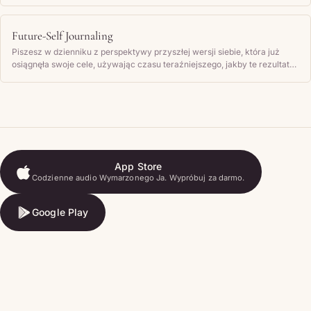
podczas zasypiania, by próbować doświadczyć tego świata jakbyś tam
naprawdę była.
Future-Self Journaling
Piszesz w dzienniku z perspektywy przyszłej wersji siebie, która już
osiągnęła swoje cele, używając czasu teraźniejszego, jakby te rezultaty
były już twoją rzeczywistością.
App Store
Codzienne audio Wymarzonego Ja. Wypróbuj za darmo.
App Store
Google Play
Google Play