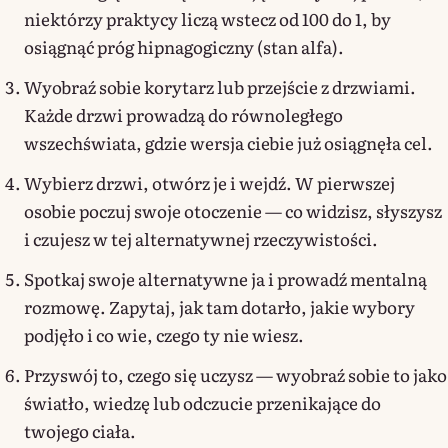
niektórzy praktycy liczą wstecz od 100 do 1, by
osiągnąć próg hipnagogiczny (stan alfa).
Wyobraź sobie korytarz lub przejście z drzwiami.
Każde drzwi prowadzą do równoległego
wszechświata, gdzie wersja ciebie już osiągnęła cel.
Wybierz drzwi, otwórz je i wejdź. W pierwszej
osobie poczuj swoje otoczenie — co widzisz, słyszysz
i czujesz w tej alternatywnej rzeczywistości.
Spotkaj swoje alternatywne ja i prowadź mentalną
rozmowę. Zapytaj, jak tam dotarło, jakie wybory
podjęło i co wie, czego ty nie wiesz.
Przyswój to, czego się uczysz — wyobraź sobie to jako
światło, wiedzę lub odczucie przenikające do
twojego ciała.