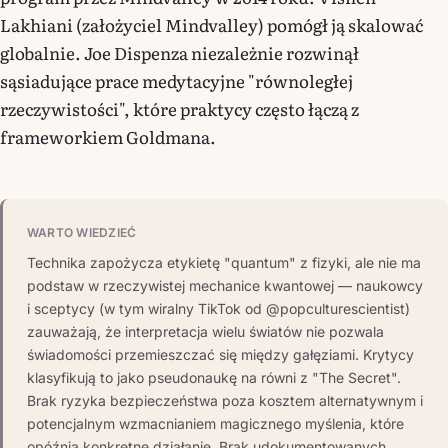
Lakhiani (założyciel Mindvalley) pomógł ją skalować
globalnie. Joe Dispenza niezależnie rozwinął
sąsiadujące prace medytacyjne "równoległej
rzeczywistości", które praktycy często łączą z
frameworkiem Goldmana.
WARTO WIEDZIEĆ
Technika zapożycza etykietę "quantum" z fizyki, ale nie ma
podstaw w rzeczywistej mechanice kwantowej — naukowcy
i sceptycy (w tym wiralny TikTok od @popculturescientist)
zauważają, że interpretacja wielu światów nie pozwala
świadomości przemieszczać się między gałęziami. Krytycy
klasyfikują to jako pseudonaukę na równi z "The Secret".
Brak ryzyka bezpieczeństwa poza kosztem alternatywnym i
potencjalnym wzmacnianiem magicznego myślenia, które
opóźnia konkretne działanie. Brak udokumentowanych