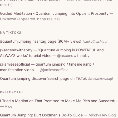
results)
Guided Meditation - Quantum Jumping Into Opulent Prosperity
—
Unknown (appeared in top results)
NA TIKTOKU
#quantumjumping hashtag page (90M+ views)
(szukaj/hashtag)
@ascendwithabby — 'Quantum Jumping is POWERFUL and
ALWAYS works' tutorial video
— @ascendwithabby
@jamieseaofficial — quantum jumping / timeline jump /
manifestation video
— @jamieseaofficial
Quantum jumping discover/search page on TikTok
(szukaj/hashtag)
PRZECZYTAJ
I Tried a Meditation That Promised to Make Me Rich and Successful
— Vice
Quantum Jumping: Burt Goldman's Go-To Guide
— Mindvalley Blog