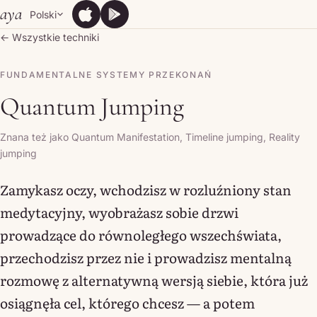
Skip to content
aya
Polski
App Store
Google Play
App Store
Google Play
← Wszystkie techniki
FUNDAMENTALNE SYSTEMY PRZEKONAŃ
Quantum Jumping
Znana też jako Quantum Manifestation, Timeline jumping, Reality
jumping
Zamykasz oczy, wchodzisz w rozluźniony stan
medytacyjny, wyobrażasz sobie drzwi
prowadzące do równoległego wszechświata,
przechodzisz przez nie i prowadzisz mentalną
rozmowę z alternatywną wersją siebie, która już
osiągnęła cel, którego chcesz — a potem