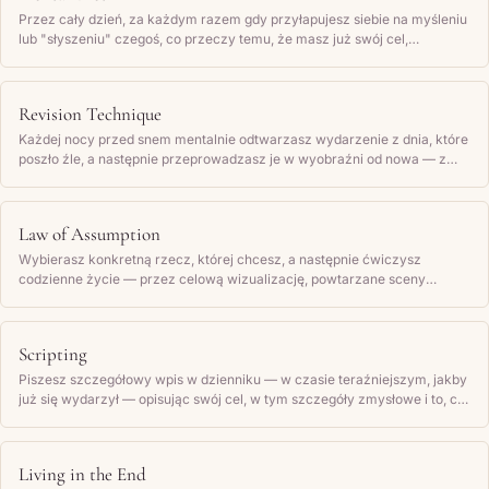
Przez cały dzień, za każdym razem gdy przyłapujesz siebie na myśleniu
lub "słyszeniu" czegoś, co przeczy temu, że masz już swój cel,
zatrzymujesz tę myśl i zastępujesz ją wewnętrzną mową osoby, która
już to ma.
Revision Technique
Każdej nocy przed snem mentalnie odtwarzasz wydarzenie z dnia, które
poszło źle, a następnie przeprowadzasz je w wyobraźni od nowa — z
wynikiem, który chciałaś, by nastąpił — dopóki nowa wersja nie poczuje
się prawdziwa.
Law of Assumption
Wybierasz konkretną rzecz, której chcesz, a następnie ćwiczysz
codzienne życie — przez celową wizualizację, powtarzane sceny
mentalne i rozmowę z sobą — jakby to już się wydarzyło, aż przyjęta
rzeczywistość stanie się twoim domyślnym stanem mentalnym.
Scripting
Piszesz szczegółowy wpis w dzienniku — w czasie teraźniejszym, jakby
już się wydarzył — opisując swój cel, w tym szczegóły zmysłowe i to, co
czujesz, a następnie regularnie go czytasz.
Living in the End