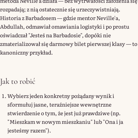
metoda Neville'a działa — bez wytrwałości założenia się
rozpadają; z nią ostatecznie się urzeczywistniają.
Historia z Barbadosem — gdzie mentor Neville'a,
Abdullah, odmawiał omawiania logistyki i po prostu
oświadczał "Jesteś na Barbadosie", dopóki nie
zmaterializował się darmowy bilet pierwszej klasy — to
kanoniczny przykład.
Jak to robić
Wybierz jeden konkretny pożądany wynik i
sformułuj jasne, teraźniejsze wewnętrzne
stwierdzenie o tym, że jest już prawdziwe (np.
"Mieszkam w nowym mieszkaniu" lub "Ona i ja
jesteśmy razem").