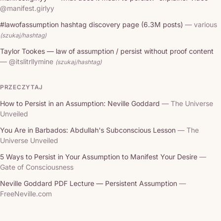
@manifest.girlyy
#lawofassumption hashtag discovery page (6.3M posts)
— various
(szukaj/hashtag)
Taylor Tookes — law of assumption / persist without proof content
— @itslitrllymine
(szukaj/hashtag)
PRZECZYTAJ
How to Persist in an Assumption: Neville Goddard
— The Universe
Unveiled
You Are in Barbados: Abdullah's Subconscious Lesson
— The
Universe Unveiled
5 Ways to Persist in Your Assumption to Manifest Your Desire
—
Gate of Consciousness
Neville Goddard PDF Lecture — Persistent Assumption
—
FreeNeville.com