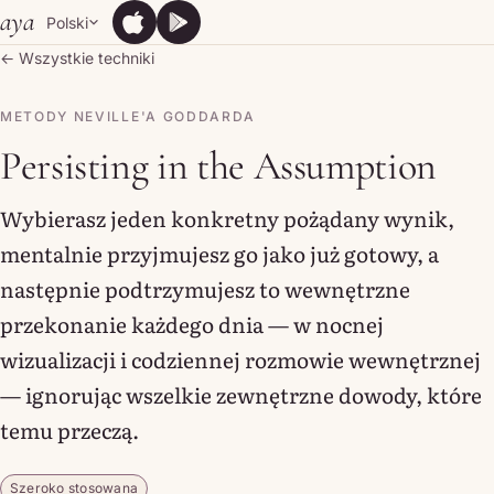
Skip to content
aya
Polski
App Store
Google Play
App Store
Google Play
← Wszystkie techniki
METODY NEVILLE'A GODDARDA
Persisting in the Assumption
Wybierasz jeden konkretny pożądany wynik,
mentalnie przyjmujesz go jako już gotowy, a
następnie podtrzymujesz to wewnętrzne
przekonanie każdego dnia — w nocnej
wizualizacji i codziennej rozmowie wewnętrznej
— ignorując wszelkie zewnętrzne dowody, które
temu przeczą.
Szeroko stosowana