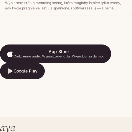
Wybierasz krótką mentalną scenę, która mogłaby istnieć tylko wtedy,
gdy twoje pragnienie jest już spełnione, i odtwarzasz ją — z pełną
odczuwaną emocją — każdego dnia, dopóki nie poczuje się jak zwykły
fakt z twojego życia, a nie fantazja.
App Store
Codzienne audio Wymarzonego Ja. Wypróbuj za darmo.
App Store
Google Play
Google Play
aya