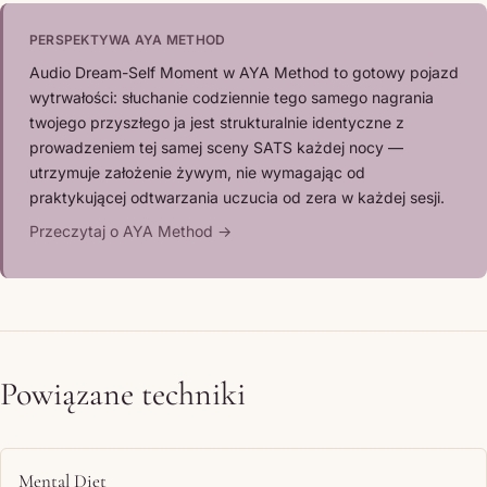
PERSPEKTYWA AYA METHOD
Audio Dream-Self Moment w AYA Method to gotowy pojazd
wytrwałości: słuchanie codziennie tego samego nagrania
twojego przyszłego ja jest strukturalnie identyczne z
prowadzeniem tej samej sceny SATS każdej nocy —
utrzymuje założenie żywym, nie wymagając od
praktykującej odtwarzania uczucia od zera w każdej sesji.
Przeczytaj o AYA Method →
Powiązane techniki
Mental Diet