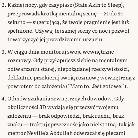
Każdej nocy, gdy zasypiasz (State Akin to Sleep),
przeprowadź krótką mentalną scenę — 20 do 90
sekund — sugerującą, że twoje pragnienie jest już
spełnione. Używaj tej samej sceny co noc i pozwól
towarzyszyć jej prawdziwemu uczuciu.
W ciągu dnia monitoruj swoje wewnętrzne
rozmowy. Gdy przyłapujesz siebie na mentalnym
odtwarzaniu starej, niepożądanej rzeczywistości,
delikatnie przekieruj swoją rozmowę wewnętrzną z
powrotem do założenia ("Mam to. Jest gotowe.").
Odmów szukania zewnętrznych dowodów. Gdy
okoliczności 3D wydają się przeczyć twojemu
założeniu — brak odpowiedzi, brak ruchu, brak
znaku — traktuj sprzeczność jako nieistotną, tak jak
mentor Neville'a Abdullah odwracał się plecami