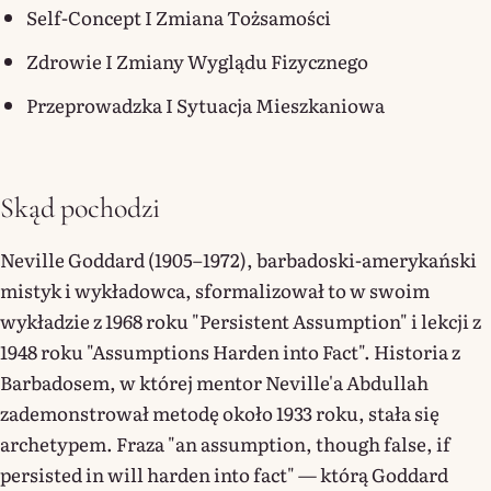
Self-Concept I Zmiana Tożsamości
Zdrowie I Zmiany Wyglądu Fizycznego
Przeprowadzka I Sytuacja Mieszkaniowa
Skąd pochodzi
Neville Goddard (1905–1972), barbadoski-amerykański
mistyk i wykładowca, sformalizował to w swoim
wykładzie z 1968 roku "Persistent Assumption" i lekcji z
1948 roku "Assumptions Harden into Fact". Historia z
Barbadosem, w której mentor Neville'a Abdullah
zademonstrował metodę około 1933 roku, stała się
archetypem. Fraza "an assumption, though false, if
persisted in will harden into fact" — którą Goddard