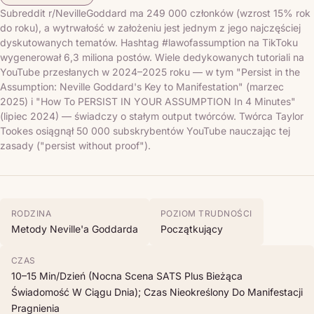
Subreddit r/NevilleGoddard ma 249 000 członków (wzrost 15% rok
do roku), a wytrwałość w założeniu jest jednym z jego najczęściej
dyskutowanych tematów. Hashtag #lawofassumption na TikToku
wygenerował 6,3 miliona postów. Wiele dedykowanych tutoriali na
YouTube przesłanych w 2024–2025 roku — w tym "Persist in the
Assumption: Neville Goddard's Key to Manifestation" (marzec
2025) i "How To PERSIST IN YOUR ASSUMPTION In 4 Minutes"
(lipiec 2024) — świadczy o stałym output twórców. Twórca Taylor
Tookes osiągnął 50 000 subskrybentów YouTube nauczając tej
zasady ("persist without proof").
RODZINA
POZIOM TRUDNOŚCI
Metody Neville'a Goddarda
Początkujący
CZAS
10–15 Min/dzień (nocna Scena SATS Plus Bieżąca
Świadomość W Ciągu Dnia); Czas Nieokreślony Do Manifestacji
Pragnienia