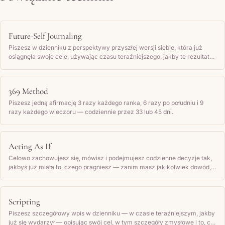
Future-Self Journaling
Piszesz w dzienniku z perspektywy przyszłej wersji siebie, która już
osiągnęła swoje cele, używając czasu teraźniejszego, jakby te rezultaty
były już twoją rzeczywistością.
369 Method
Piszesz jedną afirmację 3 razy każdego ranka, 6 razy po południu i 9
razy każdego wieczoru — codziennie przez 33 lub 45 dni.
Acting As If
Celowo zachowujesz się, mówisz i podejmujesz codzienne decyzje tak,
jakbyś już miała to, czego pragniesz — zanim masz jakikolwiek dowód,
że to prawda — po to, żeby twoje nawyki i obraz siebie zaczęły pasować
do celu.
Scripting
Piszesz szczegółowy wpis w dzienniku — w czasie teraźniejszym, jakby
już się wydarzył — opisując swój cel, w tym szczegóły zmysłowe i to, co