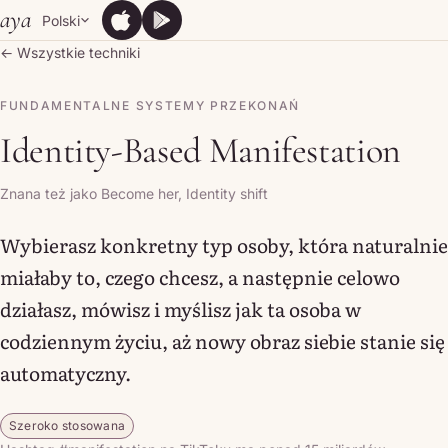
Skip to content
aya
Polski
App Store
Google Play
App Store
Google Play
← Wszystkie techniki
FUNDAMENTALNE SYSTEMY PRZEKONAŃ
Identity-Based Manifestation
Znana też jako Become her, Identity shift
Wybierasz konkretny typ osoby, która naturalnie
miałaby to, czego chcesz, a następnie celowo
działasz, mówisz i myślisz jak ta osoba w
codziennym życiu, aż nowy obraz siebie stanie się
automatyczny.
Szeroko stosowana