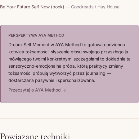
Be Your Future Self Now (book)
— Goodreads / Hay House
PERSPEKTYWA AYA METHOD
Dream-Self Moment w AYA Method to gotowa codzienna
kotwica tożsamości: słyszenie głosu swojego przyszłego ja
mówiącego twoimi konkretnymi szczegółami to dokładnie ta
sensoryczno-emocjonalna próba, którą praktycy zmiany
tożsamości próbują wytworzyć przez journaling —
dostarczana pasywnie i spersonalizowana.
Przeczytaj o AYA Method →
Powiązane techniki