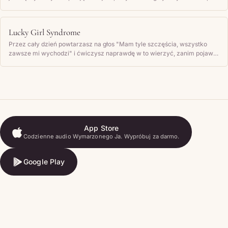
czujesz, a następnie regularnie go czytasz.
Lucky Girl Syndrome
Przez cały dzień powtarzasz na głos "Mam tyle szczęścia, wszystko
zawsze mi wychodzi" i ćwiczysz naprawdę w to wierzyć, zanim pojawi
się jakikolwiek dowód dobrego szczęścia.
App Store
Codzienne audio Wymarzonego Ja. Wypróbuj za darmo.
App Store
Google Play
Google Play