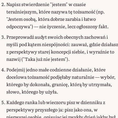
Napisz stwierdzenie "jestem" w czasie
teraźniejszym, które nazywa tę tożsamość (np.
"Jestem osobą, która dobrze zarabia i łatwo
odpoczywa") — nie życzenie, lecz ogłoszony fakt.
Przeprowadź audyt swoich obecnych zachowań i
myśli pod kątem niespójności: zauważ, gdzie działasz
z perspektywy starej koncepcji siebie, i wyraźnie to
nazwij ("Taka już nie jestem").
Podejmij jedno małe codzienne działanie, które
docelowa tożsamość podjęłaby naturalnie — wybór,
którego by dokonała, granicę, którą by utrzymała,
słowo, którego by użyła.
Każdego ranka lub wieczoru pisz w dzienniku z
perspektywy przyszłego ja: pisz jako ona, w
pierwszej osobie, opisując jej zwykły dzień jakby był