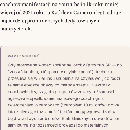
coachów manifestacji na YouTube i TikToku mniej
więcej od 2021 roku, a Kathleen Cameron jest jedną z
najbardziej prominentnych dedykowanych
nauczycielek.
WARTO WIEDZIEĆ
Gdy stosowane wobec konkretnej osoby (przymus SP — np.
"zostań kobietą, którą on obsesyjnie kocha"), technika
przesuwa się w kierunku skupienia na czyjejś woli, co rodzi
te same etyczne obawy co metoda szeptu. Niektórzy
coachowie dołączają do programów zmiany tożsamości
agresywne upsellowanie finansowego coachingu z
twierdzeniami o zarobkach ("zarobiłam 10 milionów w dwa
lata zmieniając tożsamość"), które mogą wprowadzać w
błąd wrażliwych odbiorców. Brak klinicznych dowodów, że
sam journaling tożsamości prowadzi do materialnych