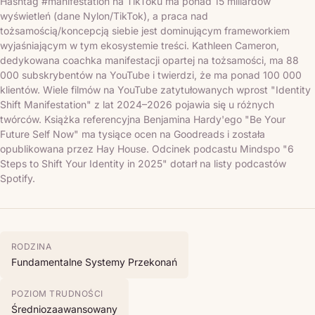
Hashtag #manifestation na TikToku ma ponad 15 miliardów
wyświetleń (dane Nylon/TikTok), a praca nad
tożsamością/koncepcją siebie jest dominującym frameworkiem
wyjaśniającym w tym ekosystemie treści. Kathleen Cameron,
dedykowana coachka manifestacji opartej na tożsamości, ma 88
000 subskrybentów na YouTube i twierdzi, że ma ponad 100 000
klientów. Wiele filmów na YouTube zatytułowanych wprost "Identity
Shift Manifestation" z lat 2024–2026 pojawia się u różnych
twórców. Książka referencyjna Benjamina Hardy'ego "Be Your
Future Self Now" ma tysiące ocen na Goodreads i została
opublikowana przez Hay House. Odcinek podcastu Mindspo "6
Steps to Shift Your Identity in 2025" dotarł na listy podcastów
Spotify.
RODZINA
Fundamentalne Systemy Przekonań
POZIOM TRUDNOŚCI
Średniozaawansowany