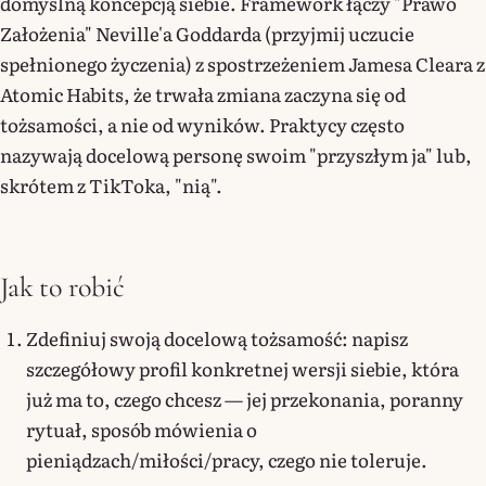
domyślną koncepcją siebie. Framework łączy "Prawo
Założenia" Neville'a Goddarda (przyjmij uczucie
spełnionego życzenia) z spostrzeżeniem Jamesa Cleara z
Atomic Habits, że trwała zmiana zaczyna się od
tożsamości, a nie od wyników. Praktycy często
nazywają docelową personę swoim "przyszłym ja" lub,
skrótem z TikToka, "nią".
Jak to robić
Zdefiniuj swoją docelową tożsamość: napisz
szczegółowy profil konkretnej wersji siebie, która
już ma to, czego chcesz — jej przekonania, poranny
rytuał, sposób mówienia o
pieniądzach/miłości/pracy, czego nie toleruje.