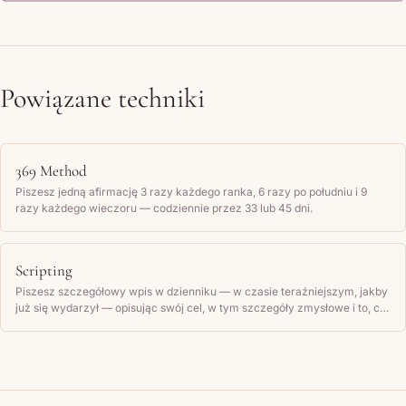
Powiązane techniki
369 Method
Piszesz jedną afirmację 3 razy każdego ranka, 6 razy po południu i 9
razy każdego wieczoru — codziennie przez 33 lub 45 dni.
Scripting
Piszesz szczegółowy wpis w dzienniku — w czasie teraźniejszym, jakby
już się wydarzył — opisując swój cel, w tym szczegóły zmysłowe i to, co
czujesz, a następnie regularnie go czytasz.