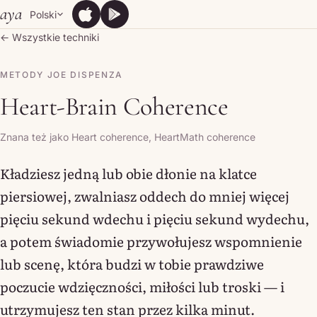
Skip to content
aya
Polski
App Store
Google Play
App Store
Google Play
← Wszystkie techniki
METODY JOE DISPENZA
Heart-Brain Coherence
Znana też jako Heart coherence, HeartMath coherence
Kładziesz jedną lub obie dłonie na klatce
piersiowej, zwalniasz oddech do mniej więcej
pięciu sekund wdechu i pięciu sekund wydechu,
a potem świadomie przywołujesz wspomnienie
lub scenę, która budzi w tobie prawdziwe
poczucie wdzięczności, miłości lub troski — i
utrzymujesz ten stan przez kilka minut.