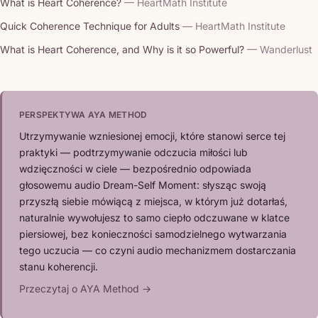
What is Heart Coherence?
— HeartMath Institute
Quick Coherence Technique for Adults
— HeartMath Institute
What is Heart Coherence, and Why is it so Powerful?
— Wanderlust
PERSPEKTYWA AYA METHOD
Utrzymywanie wzniesionej emocji, które stanowi serce tej
praktyki — podtrzymywanie odczucia miłości lub
wdzięczności w ciele — bezpośrednio odpowiada
głosowemu audio Dream-Self Moment: słysząc swoją
przyszłą siebie mówiącą z miejsca, w którym już dotarłaś,
naturalnie wywołujesz to samo ciepło odczuwane w klatce
piersiowej, bez konieczności samodzielnego wytwarzania
tego uczucia — co czyni audio mechanizmem dostarczania
stanu koherencji.
Przeczytaj o AYA Method →