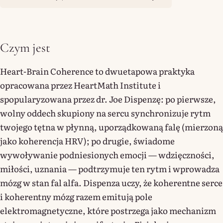
Czym jest
Heart-Brain Coherence to dwuetapowa praktyka
opracowana przez HeartMath Institute i
spopularyzowana przez dr. Joe Dispenzę: po pierwsze,
wolny oddech skupiony na sercu synchronizuje rytm
twojego tętna w płynną, uporządkowaną falę (mierzoną
jako koherencja HRV); po drugie, świadome
wywoływanie podniesionych emocji — wdzięczności,
miłości, uznania — podtrzymuje ten rytm i wprowadza
mózg w stan fal alfa. Dispenza uczy, że koherentne serce
i koherentny mózg razem emitują pole
elektromagnetyczne, które postrzega jako mechanizm