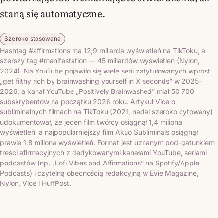
staną się automatyczne.
Szeroko stosowana
Hashtag #affirmations ma 12,9 miliarda wyświetleń na TikToku, a
szerszy tag #manifestation — 45 miliardów wyświetleń (Nylon,
2024). Na YouTube pojawiło się wiele serii zatytułowanych wprost
„get filthy rich by brainwashing yourself in X seconds” w 2025–
2026, a kanał YouTube „Positively Brainwashed” miał 50 700
subskrybentów na początku 2026 roku. Artykuł Vice o
subliminalnych filmach na TikToku (2021, nadal szeroko cytowany)
udokumentował, że jeden film twórcy osiągnął 1,4 miliona
wyświetleń, a najpopularniejszy film Akuo Subliminals osiągnął
prawie 1,8 miliona wyświetleń. Format jest uznanym pod-gatunkiem
treści afirmacyjnych z dedykowanymi kanałami YouTube, seriami
podcastów (np. „Lofi Vibes and Affirmations” na Spotify/Apple
Podcasts) i czytelną obecnością redakcyjną w Evie Magazine,
Nylon, Vice i HuffPost.