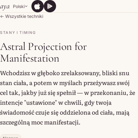
Skip to content
aya
Polski
App Store
Google Play
App Store
Google Play
← Wszystkie techniki
STANY I TIMING
Astral Projection for
Manifestation
Wchodzisz w głęboko zrelaksowany, bliski snu
stan ciała, a potem w myślach przeżywasz swój
cel tak, jakby już się spełnił — w przekonaniu, że
intencje "ustawione" w chwili, gdy twoja
świadomość czuje się oddzielona od ciała, mają
szczególną moc manifestacji.