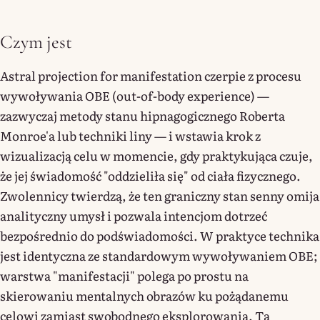
Czym jest
Astral projection for manifestation czerpie z procesu
wywoływania OBE (out-of-body experience) —
zazwyczaj metody stanu hipnagogicznego Roberta
Monroe'a lub techniki liny — i wstawia krok z
wizualizacją celu w momencie, gdy praktykująca czuje,
że jej świadomość "oddzieliła się" od ciała fizycznego.
Zwolennicy twierdzą, że ten graniczny stan senny omija
analityczny umysł i pozwala intencjom dotrzeć
bezpośrednio do podświadomości. W praktyce technika
jest identyczna ze standardowym wywoływaniem OBE;
warstwa "manifestacji" polega po prostu na
skierowaniu mentalnych obrazów ku pożądanemu
celowi zamiast swobodnego eksplorowania. Ta