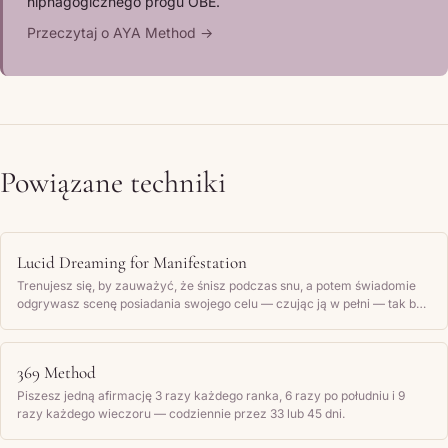
hipnagogicznego progu OBE.
Przeczytaj o AYA Method →
Powiązane techniki
Lucid Dreaming for Manifestation
Trenujesz się, by zauważyć, że śnisz podczas snu, a potem świadomie
odgrywasz scenę posiadania swojego celu — czując ją w pełni — tak by
twoja podświadomość przechowała to jako prawdziwe wspomnienie.
369 Method
Piszesz jedną afirmację 3 razy każdego ranka, 6 razy po południu i 9
razy każdego wieczoru — codziennie przez 33 lub 45 dni.