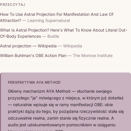
PRZECZYTAJ
How To Use Astral Projection For Manifestation And Law Of
Attraction?
— Learning Supernatural
What Is Astral Projection? Here's What To Know About Literal Out-
Of-Body Experiences
— Bustle
Astral projection — Wikipedia
— Wikipedia
William Buhlman's OBE Action Plan
— The Monroe Institute
PERSPEKTYWA AYA METHOD
Główny mechanizm AYA Method — słuchanie swojego
przyszłego "ja" mówiącego z miejsca, w którym już dotarłaś
— naturalnie wpisuje się w ramy manifestacji OBE: obie
praktyki dążą do tego, by pożądana rzeczywistość stała się
odczuwalnie realna, zanim stanie się fizycznie realna. A
audio jest udokumentowanym pomocnikiem w osiąganiu