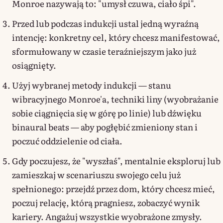
Monroe nazywają to: "umysł czuwa, ciało śpi".
Przed lub podczas indukcji ustal jedną wyraźną
intencję: konkretny cel, który chcesz manifestować,
sformułowany w czasie teraźniejszym jako już
osiągnięty.
Użyj wybranej metody indukcji — stanu
wibracyjnego Monroe'a, techniki liny (wyobrażanie
sobie ciągnięcia się w górę po linie) lub dźwięku
binaural beats — aby pogłębić zmieniony stan i
poczuć oddzielenie od ciała.
Gdy poczujesz, że "wyszłaś", mentalnie eksploruj lub
zamieszkaj w scenariuszu swojego celu już
spełnionego: przejdź przez dom, który chcesz mieć,
poczuj relację, którą pragniesz, zobaczyć wynik
kariery. Angażuj wszystkie wyobrażone zmysły.