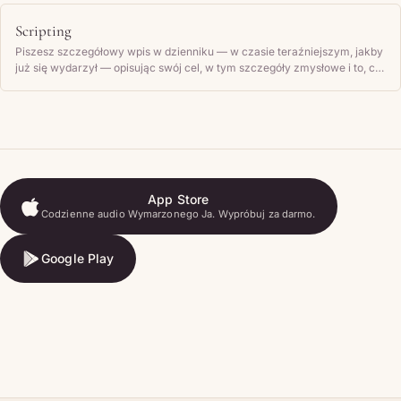
Scripting
Piszesz szczegółowy wpis w dzienniku — w czasie teraźniejszym, jakby
już się wydarzył — opisując swój cel, w tym szczegóły zmysłowe i to, co
czujesz, a następnie regularnie go czytasz.
App Store
Codzienne audio Wymarzonego Ja. Wypróbuj za darmo.
App Store
Google Play
Google Play